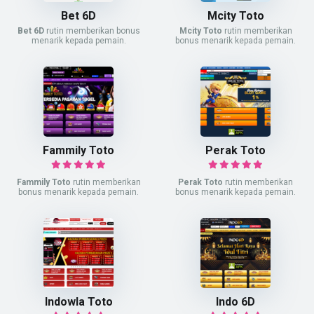
Bet 6D
Mcity Toto
Bet 6D
rutin memberikan bonus
Mcity Toto
rutin memberikan
menarik kepada pemain.
bonus menarik kepada pemain.
Fammily Toto
Perak Toto
Fammily Toto
rutin memberikan
Perak Toto
rutin memberikan
bonus menarik kepada pemain.
bonus menarik kepada pemain.
Indowla Toto
Indo 6D