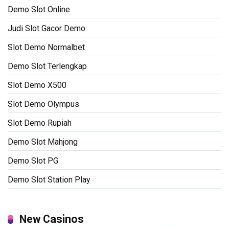
Demo Slot Online
Judi Slot Gacor Demo
Slot Demo Normalbet
Demo Slot Terlengkap
Slot Demo X500
Slot Demo Olympus
Slot Demo Rupiah
Demo Slot Mahjong
Demo Slot PG
Demo Slot Station Play
New Casinos