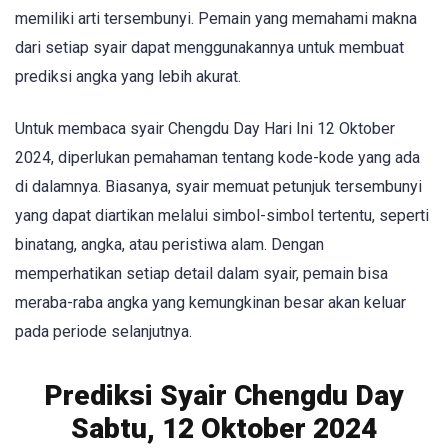
memiliki arti tersembunyi. Pemain yang memahami makna
dari setiap syair dapat menggunakannya untuk membuat
prediksi angka yang lebih akurat.
Untuk membaca syair Chengdu Day Hari Ini 12 Oktober
2024, diperlukan pemahaman tentang kode-kode yang ada
di dalamnya. Biasanya, syair memuat petunjuk tersembunyi
yang dapat diartikan melalui simbol-simbol tertentu, seperti
binatang, angka, atau peristiwa alam. Dengan
memperhatikan setiap detail dalam syair, pemain bisa
meraba-raba angka yang kemungkinan besar akan keluar
pada periode selanjutnya.
Prediksi Syair Chengdu Day
Sabtu, 12 Oktober 2024