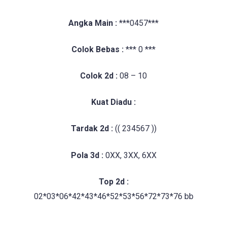
Angka Main :
***0457***
Colok Bebas :
*** 0 ***
Colok 2d :
08 – 10
Kuat Diadu :
Tardak 2d :
(( 234567 ))
Pola 3d :
0XX, 3XX, 6XX
Top 2d :
02*03*06*42*43*46*52*53*56*72*73*76 bb