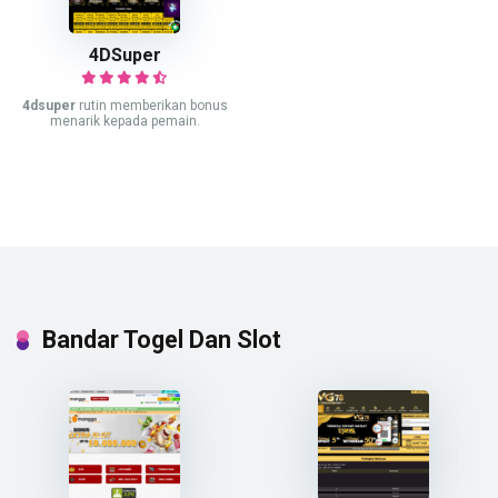
4DSuper
4dsuper
rutin memberikan bonus
menarik kepada pemain.
Bandar Togel Dan Slot