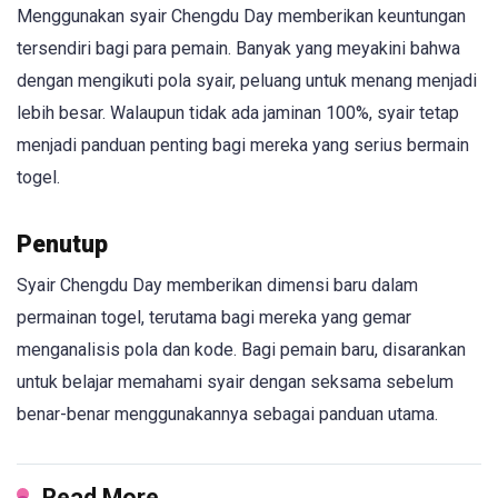
Menggunakan syair Chengdu Day memberikan keuntungan
tersendiri bagi para pemain. Banyak yang meyakini bahwa
dengan mengikuti pola syair, peluang untuk menang menjadi
lebih besar. Walaupun tidak ada jaminan 100%, syair tetap
menjadi panduan penting bagi mereka yang serius bermain
togel.
Penutup
Syair Chengdu Day memberikan dimensi baru dalam
permainan togel, terutama bagi mereka yang gemar
menganalisis pola dan kode. Bagi pemain baru, disarankan
untuk belajar memahami syair dengan seksama sebelum
benar-benar menggunakannya sebagai panduan utama.
Read More