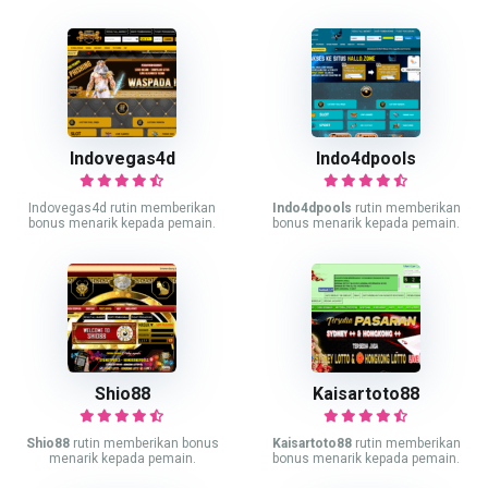
Indovegas4d
Indo4dpools
Indovegas4d rutin memberikan
Indo4dpools
rutin memberikan
bonus menarik kepada pemain.
bonus menarik kepada pemain.
Shio88
Kaisartoto88
Shio88
rutin memberikan bonus
Kaisartoto88
rutin memberikan
menarik kepada pemain.
bonus menarik kepada pemain.