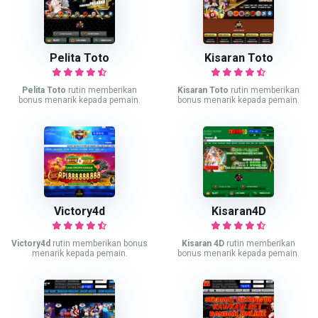
Pelita Toto
Kisaran Toto
Pelita Toto
rutin memberikan
Kisaran Toto
rutin memberikan
bonus menarik kepada pemain.
bonus menarik kepada pemain.
Victory4d
Kisaran4D
Victory4d
rutin memberikan bonus
Kisaran 4D
rutin memberikan
menarik kepada pemain.
bonus menarik kepada pemain.