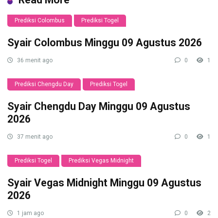
Prediksi Colombus
Prediksi Togel
Syair Colombus Minggu 09 Agustus 2026
36 menit ago
0
1
Prediksi Chengdu Day
Prediksi Togel
Syair Chengdu Day Minggu 09 Agustus
2026
37 menit ago
0
1
Prediksi Togel
Prediksi Vegas Midnight
Syair Vegas Midnight Minggu 09 Agustus
2026
1 jam ago
0
2