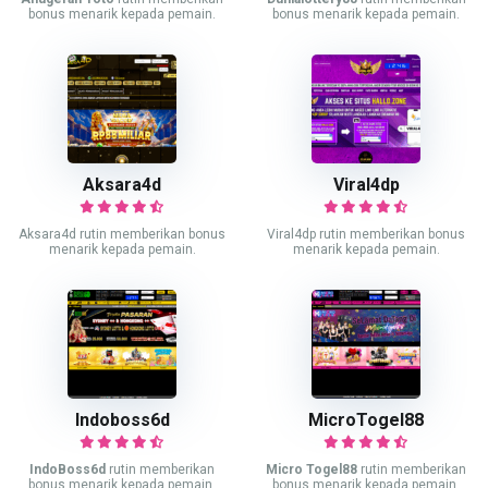
bonus menarik kepada pemain.
bonus menarik kepada pemain.
Aksara4d
Viral4dp
Aksara4d rutin memberikan bonus
Viral4dp rutin memberikan bonus
menarik kepada pemain.
menarik kepada pemain.
Indoboss6d
MicroTogel88
IndoBoss6d
rutin memberikan
Micro Togel88
rutin memberikan
bonus menarik kepada pemain.
bonus menarik kepada pemain.