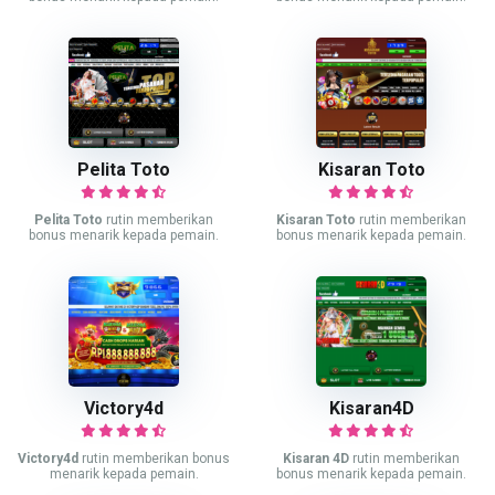
Pelita Toto
Kisaran Toto
Pelita Toto
rutin memberikan
Kisaran Toto
rutin memberikan
bonus menarik kepada pemain.
bonus menarik kepada pemain.
Victory4d
Kisaran4D
Victory4d
rutin memberikan bonus
Kisaran 4D
rutin memberikan
menarik kepada pemain.
bonus menarik kepada pemain.