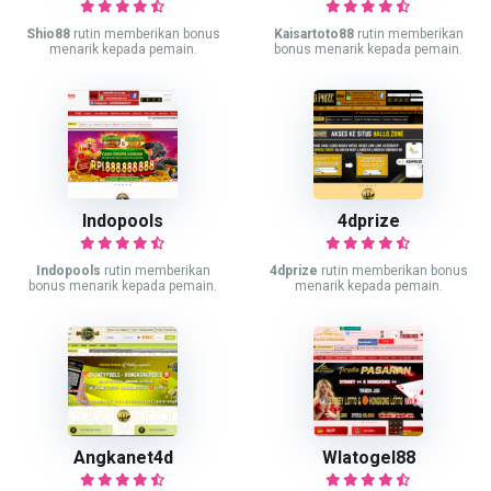
Shio88
rutin memberikan bonus
Kaisartoto88
rutin memberikan
menarik kepada pemain.
bonus menarik kepada pemain.
Indopools
4dprize
Indopools
rutin memberikan
4dprize
rutin memberikan bonus
bonus menarik kepada pemain.
menarik kepada pemain.
Angkanet4d
Wlatogel88