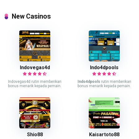
New Casinos
Indovegas4d
Indo4dpools
Indovegas4d rutin memberikan
Indo4dpools
rutin memberikan
bonus menarik kepada pemain.
bonus menarik kepada pemain.
Shio88
Kaisartoto88