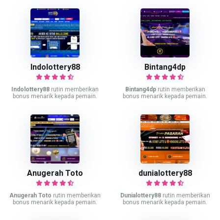
Indolottery88
Bintang4dp
Indolottery88
rutin memberikan
Bintang4dp
rutin memberikan
bonus menarik kepada pemain.
bonus menarik kepada pemain.
Anugerah Toto
dunialottery88
Anugerah Toto
rutin memberikan
Dunialottery88
rutin memberikan
bonus menarik kepada pemain.
bonus menarik kepada pemain.