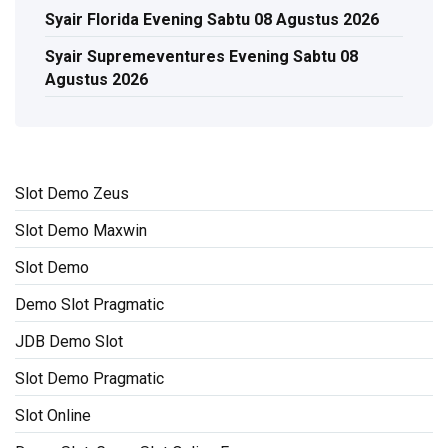
Syair Florida Evening Sabtu 08 Agustus 2026
Syair Supremeventures Evening Sabtu 08
Agustus 2026
Slot Demo Zeus
Slot Demo Maxwin
Slot Demo
Demo Slot Pragmatic
JDB Demo Slot
Slot Demo Pragmatic
Slot Online