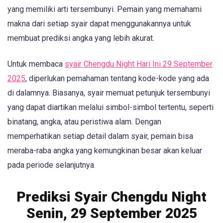
yang memiliki arti tersembunyi. Pemain yang memahami
makna dari setiap syair dapat menggunakannya untuk
membuat prediksi angka yang lebih akurat.
Untuk membaca
syair Chengdu Night Hari Ini 29 September
2025
, diperlukan pemahaman tentang kode-kode yang ada
di dalamnya. Biasanya, syair memuat petunjuk tersembunyi
yang dapat diartikan melalui simbol-simbol tertentu, seperti
binatang, angka, atau peristiwa alam. Dengan
memperhatikan setiap detail dalam syair, pemain bisa
meraba-raba angka yang kemungkinan besar akan keluar
pada periode selanjutnya.
Prediksi Syair Chengdu Night
Senin, 29 September 2025