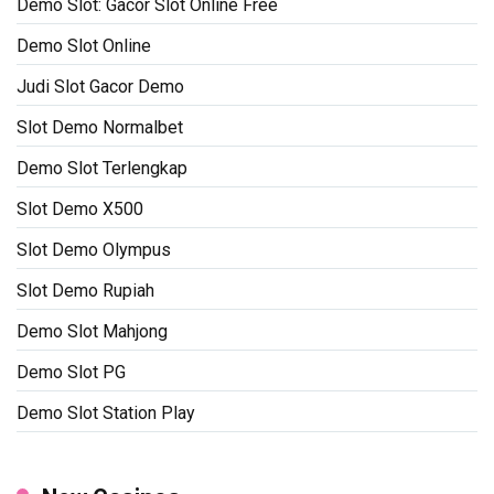
Demo Slot: Gacor Slot Online Free
Demo Slot Online
Judi Slot Gacor Demo
Slot Demo Normalbet
Demo Slot Terlengkap
Slot Demo X500
Slot Demo Olympus
Slot Demo Rupiah
Demo Slot Mahjong
Demo Slot PG
Demo Slot Station Play