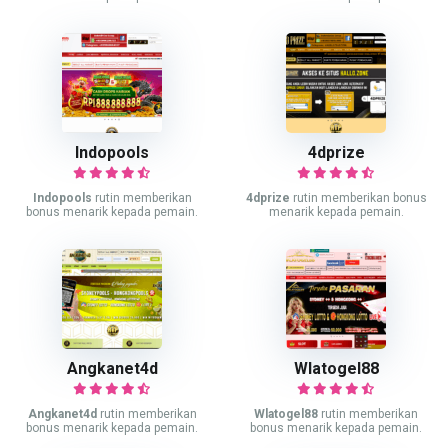
Indopools
4dprize
Indopools
rutin memberikan
4dprize
rutin memberikan bonus
bonus menarik kepada pemain.
menarik kepada pemain.
Angkanet4d
Wlatogel88
Angkanet4d
rutin memberikan
Wlatogel88
rutin memberikan
bonus menarik kepada pemain.
bonus menarik kepada pemain.