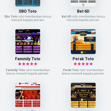
SBO Toto
Bet 6D
Sbo Toto
rutin memberikan bonus
Bet 6D
rutin memberikan bonus
menarik kepada pemain.
menarik kepada pemain.
Fammily Toto
Perak Toto
Fammily Toto
rutin memberikan
Perak Toto
rutin memberikan
bonus menarik kepada pemain.
bonus menarik kepada pemain.