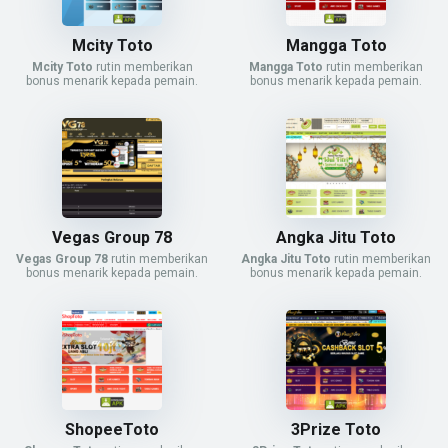
Mcity Toto
Mangga Toto
Mcity Toto
rutin memberikan
Mangga Toto
rutin memberikan
bonus menarik kepada pemain.
bonus menarik kepada pemain.
Vegas Group 78
Angka Jitu Toto
Vegas Group 78
rutin memberikan
Angka Jitu
Toto
rutin memberikan
bonus menarik kepada pemain.
bonus menarik kepada pemain.
ShopeeToto
3Prize Toto