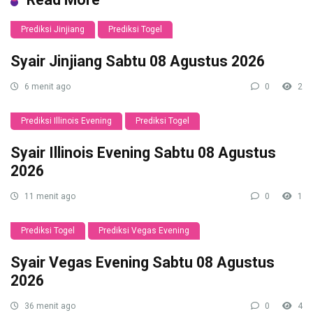
Prediksi Jinjiang
Prediksi Togel
Syair Jinjiang Sabtu 08 Agustus 2026
6 menit ago
0
2
Prediksi Illinois Evening
Prediksi Togel
Syair Illinois Evening Sabtu 08 Agustus
2026
11 menit ago
0
1
Prediksi Togel
Prediksi Vegas Evening
Syair Vegas Evening Sabtu 08 Agustus
2026
36 menit ago
0
4