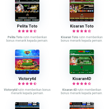
Pelita Toto
Kisaran Toto
Pelita Toto
rutin memberikan
Kisaran Toto
rutin memberikan
bonus menarik kepada pemain.
bonus menarik kepada pemain.
Victory4d
Kisaran4D
Victory4d
rutin memberikan bonus
Kisaran 4D
rutin memberikan
menarik kepada pemain.
bonus menarik kepada pemain.