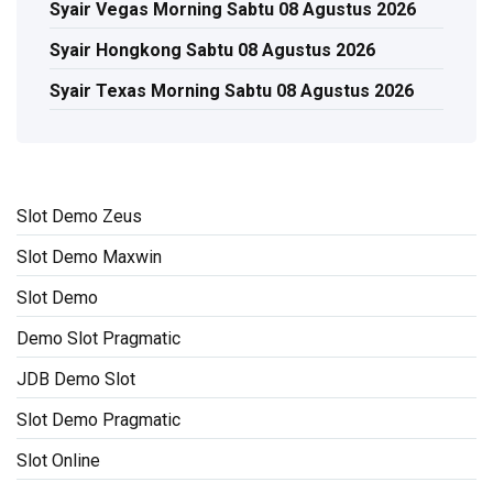
Syair Vegas Morning Sabtu 08 Agustus 2026
Syair Hongkong Sabtu 08 Agustus 2026
Syair Texas Morning Sabtu 08 Agustus 2026
Slot Demo Zeus
Slot Demo Maxwin
Slot Demo
Demo Slot Pragmatic
JDB Demo Slot
Slot Demo Pragmatic
Slot Online