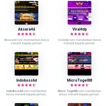
Aksara4d
Viral4dp
Aksara4d rutin memberikan bonus
Viral4dp rutin memberikan bonus
menarik kepada pemain.
menarik kepada pemain.
Indoboss6d
MicroTogel88
IndoBoss6d
rutin memberikan
Micro Togel88
rutin memberikan
bonus menarik kepada pemain.
bonus menarik kepada pemain.