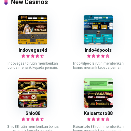
New Casinos
Indovegas4d
Indo4dpools
Indovegas4d rutin memberikan
Indo4dpools
rutin memberikan
bonus menarik kepada pemain.
bonus menarik kepada pemain.
Shio88
Kaisartoto88
Shio88
rutin memberikan bonus
Kaisartoto88
rutin memberikan
menarik kepada pemain.
bonus menarik kepada pemain.