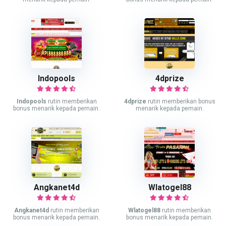
Indopools
4dprize
Indopools
rutin memberikan
4dprize
rutin memberikan bonus
bonus menarik kepada pemain.
menarik kepada pemain.
Angkanet4d
Wlatogel88
Angkanet4d
rutin memberikan
Wlatogel88
rutin memberikan
bonus menarik kepada pemain.
bonus menarik kepada pemain.