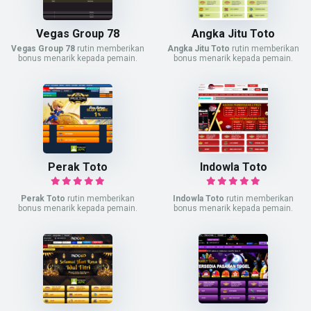
Vegas Group 78
Angka Jitu Toto
Vegas Group 78
rutin memberikan
Angka Jitu
Toto
rutin memberikan
bonus menarik kepada pemain.
bonus menarik kepada pemain.
Perak Toto
Indowla Toto
Perak Toto
rutin memberikan
Indowla Toto
rutin memberikan
bonus menarik kepada pemain.
bonus menarik kepada pemain.