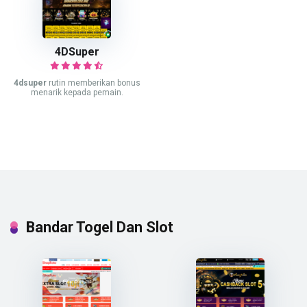
4DSuper
4dsuper
rutin memberikan bonus
menarik kepada pemain.
Bandar Togel Dan Slot