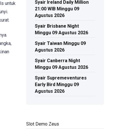
Syair Ireland Daily Million
ls untuk
21:00 WIB Minggu 09
unyi.
Agustus 2026
urat.
Syair Brisbane Night
Minggu 09 Agustus 2026
nya.
angka,
Syair Taiwan Minggu 09
Agustus 2026
kinan
Syair Canberra Night
Minggu 09 Agustus 2026
Syair Supremeventures
Early Bird Minggu 09
Agustus 2026
Slot Demo Zeus