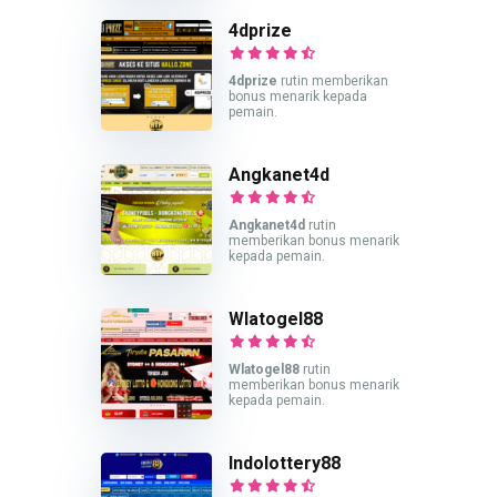
4dprize
4dprize
rutin memberikan
bonus menarik kepada
pemain.
Angkanet4d
Angkanet4d
rutin
memberikan bonus menarik
kepada pemain.
Wlatogel88
Wlatogel88
rutin
memberikan bonus menarik
kepada pemain.
Indolottery88