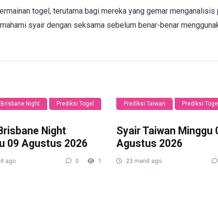
ermainan togel, terutama bagi mereka yang gemar menganalisis 
r memahami syair dengan seksama sebelum benar-benar mengguna
 Brisbane Night
Prediksi Togel
Prediksi Taiwan
Prediksi Toge
Brisbane Night
Syair Taiwan Minggu 
u 09 Agustus 2026
Agustus 2026
it ago
0
1
23 menit ago