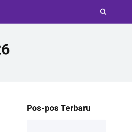
26
Pos-pos Terbaru