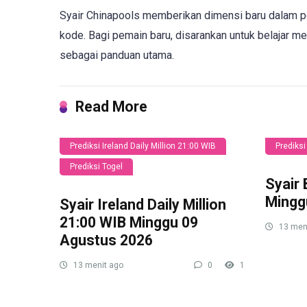
Syair Chinapools memberikan dimensi baru dalam p
kode. Bagi pemain baru, disarankan untuk belaja
sebagai panduan utama.
Read More
Prediksi Ireland Daily Million 21:00 WIB
Prediksi
Prediksi Togel
Syair 
Mingg
Syair Ireland Daily Million
21:00 WIB Minggu 09
13 men
Agustus 2026
13 menit ago
0
1