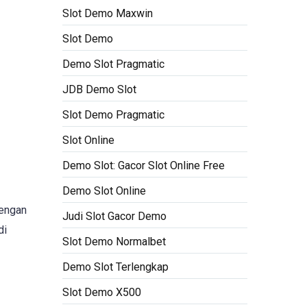
Slot Demo Maxwin
Slot Demo
Demo Slot Pragmatic
JDB Demo Slot
Slot Demo Pragmatic
Slot Online
Demo Slot: Gacor Slot Online Free
Demo Slot Online
dengan
Judi Slot Gacor Demo
di
Slot Demo Normalbet
Demo Slot Terlengkap
Slot Demo X500