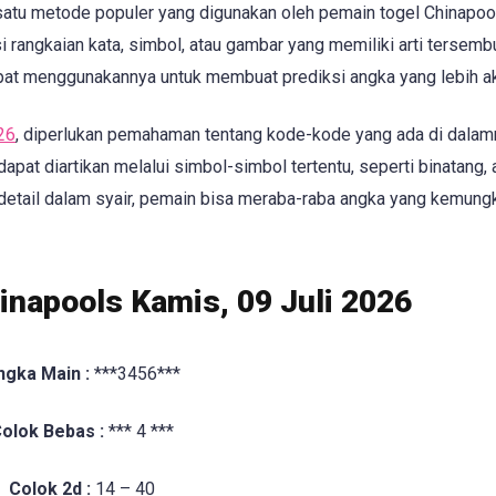
h satu metode populer yang digunakan oleh pemain togel Chinapoo
i rangkaian kata, simbol, atau gambar yang memiliki arti tersemb
at menggunakannya untuk membuat prediksi angka yang lebih ak
026
, diperlukan pemahaman tentang kode-kode yang ada di dalam
pat diartikan melalui simbol-simbol tertentu, seperti binatang, 
detail dalam syair, pemain bisa meraba-raba angka yang kemung
hinapools Kamis, 09 Juli 2026
ngka Main :
***3456***
olok Bebas :
*** 4 ***
Colok 2d :
14 – 40