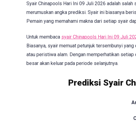
Syair Chinapools Hari Ini 09 Juli 2026 adalah sala
merumuskan angka prediksi. Syair ini biasanya beris
Pemain yang memahami makna dari setiap syair dap
Untuk membaca
syair Chinapools Hari Ini 09 Juli 2
Biasanya, syair memuat petunjuk tersembunyi yang da
atau peristiwa alam. Dengan memperhatikan setiap 
besar akan keluar pada periode selanjutnya.
Prediksi Syair C
A
C