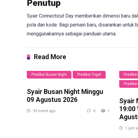
Penutup
Syair Connecticut Day memberikan dimensi baru da
pola dan kode. Bagi pemain baru, disarankan untu
menggunakannya sebagai panduan utama.
Read More
Prediksi Busan Night
Prediksi Togel
Prediks
Prediksi
Syair Busan Night Minggu
09 Agustus 2026
Syair
19:00
39 menit ago
0
1
Agust
1 jam 