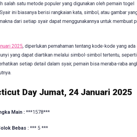
lah salah satu metode populer yang digunakan oleh pemain togel
air ini biasanya berisi rangkaian kata, simbol, atau gambar yan
makna dari setiap syair dapat menggunakannya untuk membuat p
anuari 2025
, diperlukan pemahaman tentang kode-kode yang ada 
nyi yang dapat diartikan melalui simbol-simbol tertentu, seperti
rhatikan setiap detail dalam syair, pemain bisa meraba-raba an
utnya.
ticut Day Jumat, 24 Januari 2025
ngka Main :
***1578***
olok Bebas :
*** 5 ***