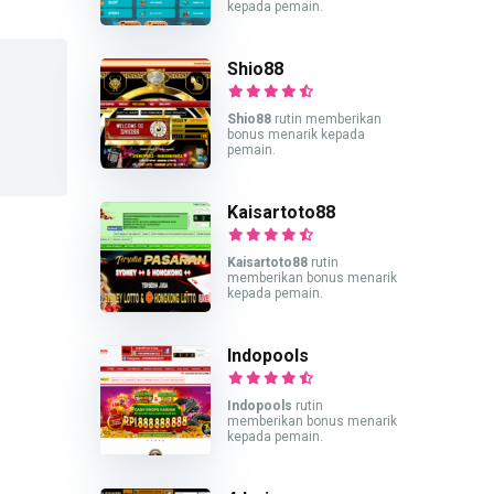
kepada pemain.
Shio88
Shio88
rutin memberikan
bonus menarik kepada
pemain.
Kaisartoto88
Kaisartoto88
rutin
memberikan bonus menarik
kepada pemain.
Indopools
Indopools
rutin
memberikan bonus menarik
kepada pemain.