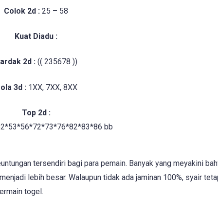
Colok 2d :
25 – 58
Kuat Diadu :
ardak 2d :
(( 235678 ))
ola 3d :
1XX, 7XX, 8XX
Top 2d :
2*53*56*72*73*76*82*83*86 bb
ntungan tersendiri bagi para pemain. Banyak yang meyakini ba
menjadi lebih besar. Walaupun tidak ada jaminan 100%, syair teta
ermain togel.