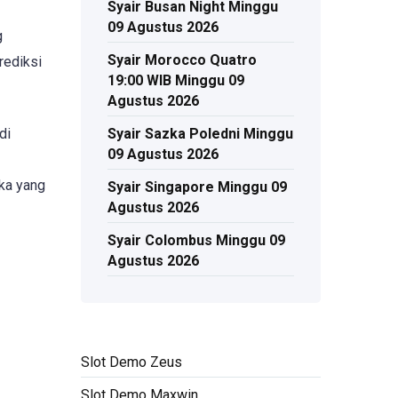
Syair Busan Night Minggu
09 Agustus 2026
g
Syair Morocco Quatro
rediksi
19:00 WIB Minggu 09
Agustus 2026
di
Syair Sazka Poledni Minggu
09 Agustus 2026
gka yang
Syair Singapore Minggu 09
Agustus 2026
Syair Colombus Minggu 09
Agustus 2026
Slot Demo Zeus
Slot Demo Maxwin