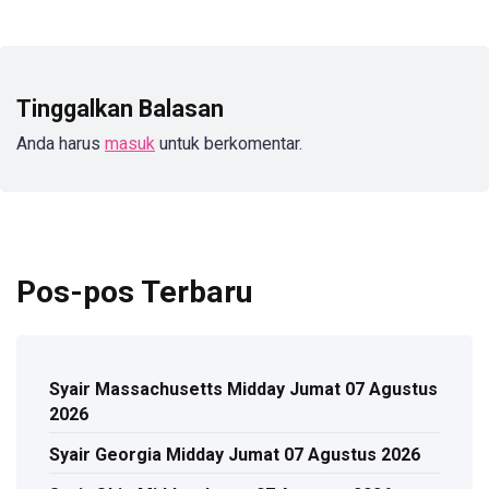
Tinggalkan Balasan
Anda harus
masuk
untuk berkomentar.
Pos-pos Terbaru
Syair Massachusetts Midday Jumat 07 Agustus
2026
Syair Georgia Midday Jumat 07 Agustus 2026