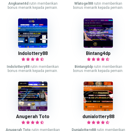
Angkanet4d
rutin memberikan
Wlatogel88
rutin memberikan
bonus menarik kepada pemain.
bonus menarik kepada pemain.
Indolottery88
Bintang4dp
Indolottery88
rutin memberikan
Bintang4dp
rutin memberikan
bonus menarik kepada pemain.
bonus menarik kepada pemain.
Anugerah Toto
dunialottery88
Anugerah Toto
rutin memberikan
Dunialottery88
rutin memberikan