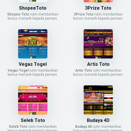
ShopeeToto
3Prize Toto
Shopee Toto
rutin memberikan
3Prize Toto
rutin memberikan
bonus menarik kepada pemain.
bonus menarik kepada pemain.
Vegas Togel
Artis Toto
Vegas Togel
rutin memberikan
Artis Toto
rutin memberikan
bonus menarik kepada pemain.
bonus menarik kepada pemain.
Seleb Toto
Budaya 4D
Seleb Toto
rutin memberikan
Budaya 4D
rutin memberikan
bonus menarik kepada pemain.
bonus menarik kepada pemain.