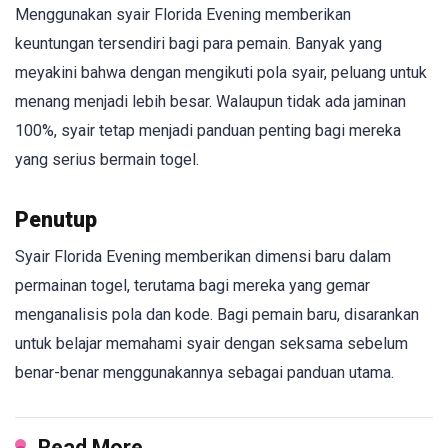
Menggunakan syair Florida Evening memberikan
keuntungan tersendiri bagi para pemain. Banyak yang
meyakini bahwa dengan mengikuti pola syair, peluang untuk
menang menjadi lebih besar. Walaupun tidak ada jaminan
100%, syair tetap menjadi panduan penting bagi mereka
yang serius bermain togel.
Penutup
Syair Florida Evening memberikan dimensi baru dalam
permainan togel, terutama bagi mereka yang gemar
menganalisis pola dan kode. Bagi pemain baru, disarankan
untuk belajar memahami syair dengan seksama sebelum
benar-benar menggunakannya sebagai panduan utama.
Read More