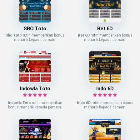
SBO Toto
Bet 6D
Sbo Toto
rutin memberikan bonus
Bet 6D
rutin memberikan bonus
menarik kepada pemain.
menarik kepada pemain.
Indowla Toto
Indo 6D
Indowla Toto
rutin memberikan
Indo 6D
rutin memberikan bonus
bonus menarik kepada pemain.
menarik kepada pemain.