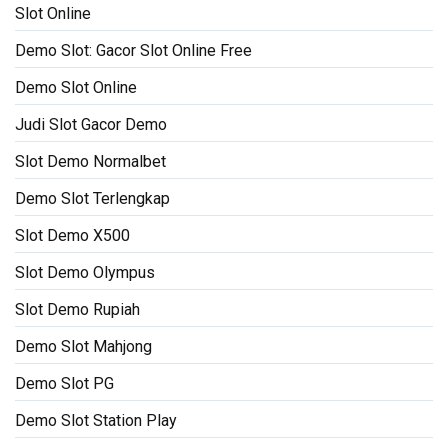
Slot Online
Demo Slot: Gacor Slot Online Free
Demo Slot Online
Judi Slot Gacor Demo
Slot Demo Normalbet
Demo Slot Terlengkap
Slot Demo X500
Slot Demo Olympus
Slot Demo Rupiah
Demo Slot Mahjong
Demo Slot PG
Demo Slot Station Play