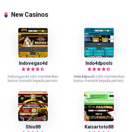
New Casinos
Indovegas4d
Indo4dpools
Indovegas4d rutin memberikan
Indo4dpools
rutin memberikan
bonus menarik kepada pemain.
bonus menarik kepada pemain.
Shio88
Kaisartoto88