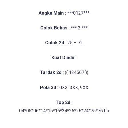
Angka Main :
***0127***
Colok Bebas :
*** 2 ***
Colok 2d :
25 – 72
Kuat Diadu :
Tardak 2d :
(( 124567 ))
Pola 3d :
0XX, 3XX, 9XX
Top 2d :
04*05*06*14*15*16*24*25*26*74*75*76 bb