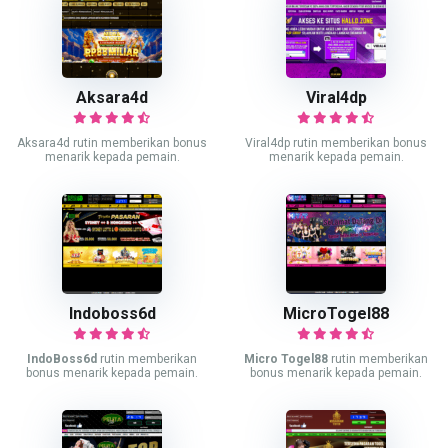
Aksara4d
Viral4dp
Aksara4d rutin memberikan bonus
Viral4dp rutin memberikan bonus
menarik kepada pemain.
menarik kepada pemain.
Indoboss6d
MicroTogel88
IndoBoss6d
rutin memberikan
Micro Togel88
rutin memberikan
bonus menarik kepada pemain.
bonus menarik kepada pemain.