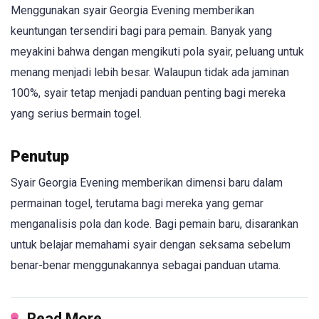
Menggunakan syair Georgia Evening memberikan
keuntungan tersendiri bagi para pemain. Banyak yang
meyakini bahwa dengan mengikuti pola syair, peluang untuk
menang menjadi lebih besar. Walaupun tidak ada jaminan
100%, syair tetap menjadi panduan penting bagi mereka
yang serius bermain togel.
Penutup
Syair Georgia Evening memberikan dimensi baru dalam
permainan togel, terutama bagi mereka yang gemar
menganalisis pola dan kode. Bagi pemain baru, disarankan
untuk belajar memahami syair dengan seksama sebelum
benar-benar menggunakannya sebagai panduan utama.
Read More