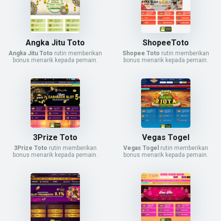
Angka Jitu Toto
ShopeeToto
Angka Jitu
Toto
rutin memberikan
Shopee Toto
rutin memberikan
bonus menarik kepada pemain.
bonus menarik kepada pemain.
3Prize Toto
Vegas Togel
3Prize Toto
rutin memberikan
Vegas Togel
rutin memberikan
bonus menarik kepada pemain.
bonus menarik kepada pemain.