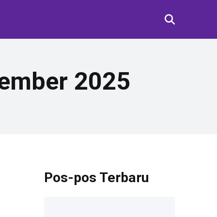
tember 2025
Pos-pos Terbaru