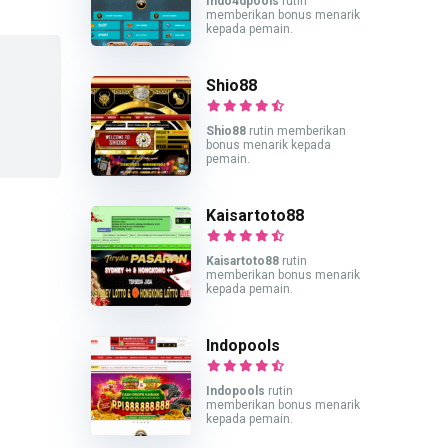
Indo4dpools
rutin
memberikan bonus menarik
kepada pemain.
Shio88
Shio88
rutin memberikan
bonus menarik kepada
pemain.
Kaisartoto88
Kaisartoto88
rutin
memberikan bonus menarik
kepada pemain.
Indopools
Indopools
rutin
memberikan bonus menarik
kepada pemain.