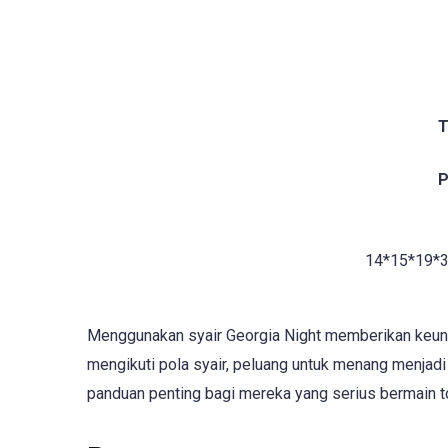
T
P
14*15*19*3
Menggunakan syair Georgia Night memberikan keunt
mengikuti pola syair, peluang untuk menang menjadi 
panduan penting bagi mereka yang serius bermain t