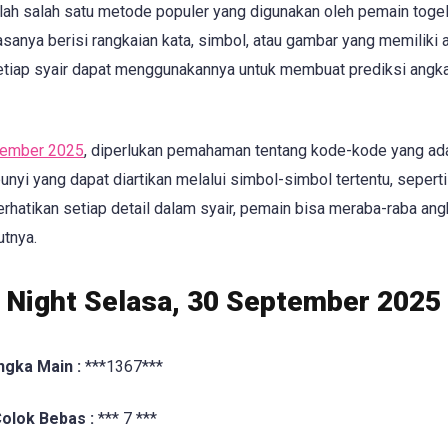
alah salah satu metode populer yang digunakan oleh pemain toge
sanya berisi rangkaian kata, simbol, atau gambar yang memiliki a
tiap syair dapat menggunakannya untuk membuat prediksi angk
ptember 2025
, diperlukan pemahaman tentang kode-kode yang ada
nyi yang dapat diartikan melalui simbol-simbol tertentu, seperti
rhatikan setiap detail dalam syair, pemain bisa meraba-raba an
utnya.
a Night Selasa, 30 September 2025
ngka Main :
***1367***
olok Bebas :
*** 7 ***