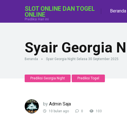
SLOT ONLINE DAN TOGEL
Beranda
ONLINE
Prediksi Hari ini
Syair Georgia 
Beranda
»
Syair Georgia Night Selasa 30 September 2025
Prediksi Georgia Night
Prediksi Togel
by
Admin Saja
10 bulan ago
0
103