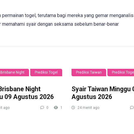
 permainan togel, terutama bagi mereka yang gemar menganalis
ajar memahami syair dengan seksama sebelum benar-benar
 Brisbane Night
Prediksi Togel
Prediksi Taiwan
Prediksi Toge
Brisbane Night
Syair Taiwan Minggu 
u 09 Agustus 2026
Agustus 2026
it ago
0
1
24 menit ago