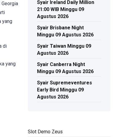
Syair Ireland Daily Million
l Georgia
21:00 WIB Minggu 09
rti
Agustus 2026
a yang
Syair Brisbane Night
Minggu 09 Agustus 2026
 di
Syair Taiwan Minggu 09
Agustus 2026
gka yang
Syair Canberra Night
Minggu 09 Agustus 2026
Syair Supremeventures
Early Bird Minggu 09
Agustus 2026
Slot Demo Zeus