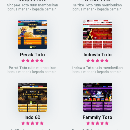
Shopee Toto
rutin memberikan
3Prize Toto
rutin memberikan
bonus menarik kepada pemain.
bonus menarik kepada pemain.
Perak Toto
Indowla Toto
Perak Toto
rutin memberikan
Indowla Toto
rutin memberikan
bonus menarik kepada pemain.
bonus menarik kepada pemain.
Indo 6D
Fammily Toto