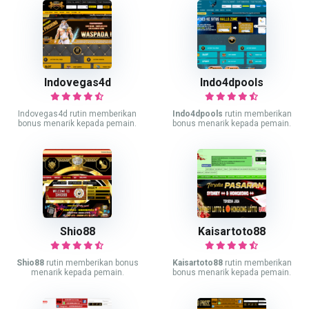
Indovegas4d
Indo4dpools
Indovegas4d rutin memberikan
Indo4dpools
rutin memberikan
bonus menarik kepada pemain.
bonus menarik kepada pemain.
Shio88
Kaisartoto88
Shio88
rutin memberikan bonus
Kaisartoto88
rutin memberikan
menarik kepada pemain.
bonus menarik kepada pemain.