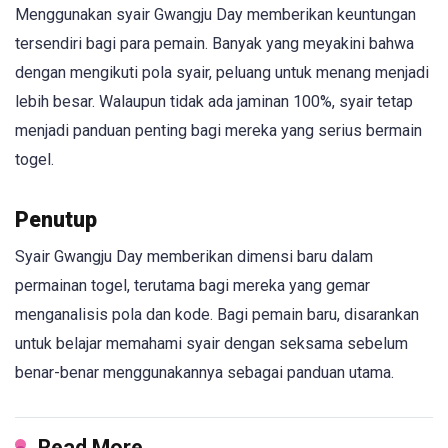
Menggunakan syair Gwangju Day memberikan keuntungan
tersendiri bagi para pemain. Banyak yang meyakini bahwa
dengan mengikuti pola syair, peluang untuk menang menjadi
lebih besar. Walaupun tidak ada jaminan 100%, syair tetap
menjadi panduan penting bagi mereka yang serius bermain
togel.
Penutup
Syair Gwangju Day memberikan dimensi baru dalam
permainan togel, terutama bagi mereka yang gemar
menganalisis pola dan kode. Bagi pemain baru, disarankan
untuk belajar memahami syair dengan seksama sebelum
benar-benar menggunakannya sebagai panduan utama.
Read More