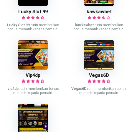
Lucky Slot 99
kawkawbet
Lucky Slot 99
rutin memberikan
kawkawbet
rutin memberikan
bonus menarik kepada pemain.
bonus menarik kepada pemain.
Vip4dp
Vegas6D
vip4dp
rutin memberikan bonus
Vegas6D
rutin memberikan bonus
menarik kepada pemain.
menarik kepada pemain.