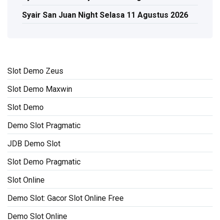
Syair San Juan Night Selasa 11 Agustus 2026
Slot Demo Zeus
Slot Demo Maxwin
Slot Demo
Demo Slot Pragmatic
JDB Demo Slot
Slot Demo Pragmatic
Slot Online
Demo Slot: Gacor Slot Online Free
Demo Slot Online