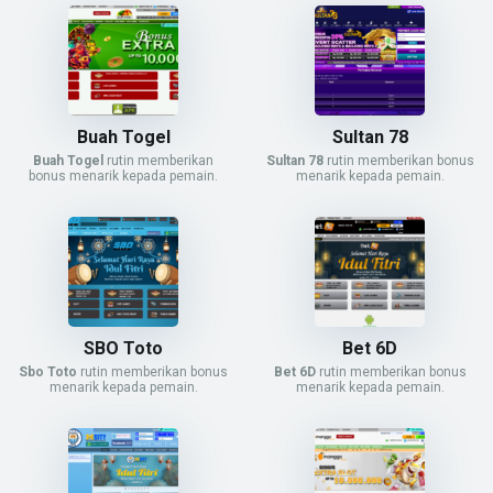
Buah Togel
Sultan 78
Buah Togel
rutin memberikan
Sultan 78
rutin memberikan bonus
bonus menarik kepada pemain.
menarik kepada pemain.
SBO Toto
Bet 6D
Sbo Toto
rutin memberikan bonus
Bet 6D
rutin memberikan bonus
menarik kepada pemain.
menarik kepada pemain.