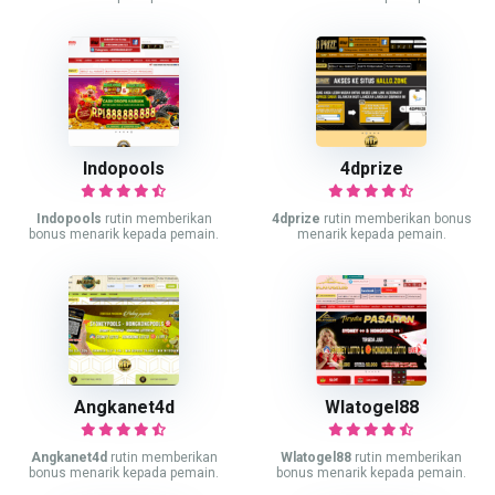
Indopools
4dprize
Indopools
rutin memberikan
4dprize
rutin memberikan bonus
bonus menarik kepada pemain.
menarik kepada pemain.
Angkanet4d
Wlatogel88
Angkanet4d
rutin memberikan
Wlatogel88
rutin memberikan
bonus menarik kepada pemain.
bonus menarik kepada pemain.