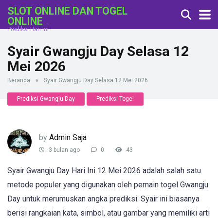
SLOT ONLINE DAN TOGEL
ONLINE
Prediksi Hari ini
Syair Gwangju Day Selasa 12
Mei 2026
Beranda
»
Syair Gwangju Day Selasa 12 Mei 2026
Prediksi Gwangju Day
Prediksi Togel
by
Admin Saja
3 bulan ago
0
43
Syair Gwangju Day Hari Ini 12 Mei 2026 adalah salah satu
metode populer yang digunakan oleh pemain togel Gwangju
Day untuk merumuskan angka prediksi. Syair ini biasanya
berisi rangkaian kata, simbol, atau gambar yang memiliki arti