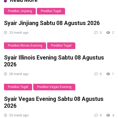
Prediksi Jinjiang
Prediksi Togel
Syair Jinjiang Sabtu 08 Agustus 2026
23 menit ago
0
2
Prediksi Illinois Evening
Prediksi Togel
Syair Illinois Evening Sabtu 08 Agustus
2026
28 menit ago
0
1
Prediksi Togel
Prediksi Vegas Evening
Syair Vegas Evening Sabtu 08 Agustus
2026
53 menit ago
0
4