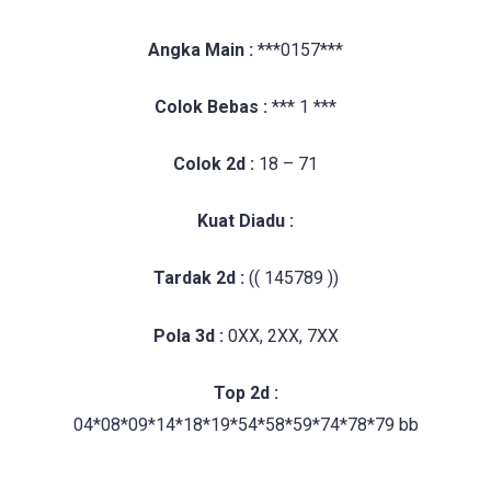
Angka Main :
***0157***
Colok Bebas :
*** 1 ***
Colok 2d :
18 – 71
Kuat Diadu :
Tardak 2d :
(( 145789 ))
Pola 3d :
0XX, 2XX, 7XX
Top 2d :
04*08*09*14*18*19*54*58*59*74*78*79 bb