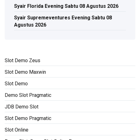
Syair Florida Evening Sabtu 08 Agustus 2026
Syair Supremeventures Evening Sabtu 08
Agustus 2026
Slot Demo Zeus
Slot Demo Maxwin
Slot Demo
Demo Slot Pragmatic
JDB Demo Slot
Slot Demo Pragmatic
Slot Online