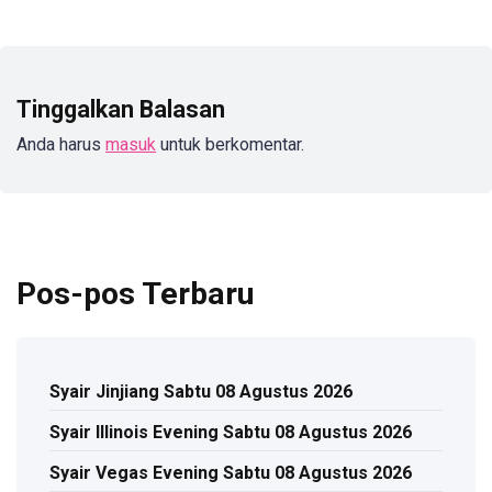
Tinggalkan Balasan
Anda harus
masuk
untuk berkomentar.
Pos-pos Terbaru
Syair Jinjiang Sabtu 08 Agustus 2026
Syair Illinois Evening Sabtu 08 Agustus 2026
Syair Vegas Evening Sabtu 08 Agustus 2026