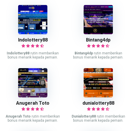
Indolottery88
Bintang4dp
Indolottery88
rutin memberikan
Bintang4dp
rutin memberikan
bonus menarik kepada pemain.
bonus menarik kepada pemain.
Anugerah Toto
dunialottery88
Anugerah Toto
rutin memberikan
Dunialottery88
rutin memberikan
bonus menarik kepada pemain.
bonus menarik kepada pemain.