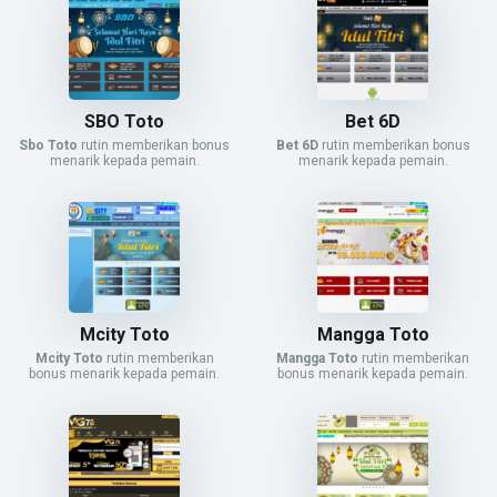
SBO Toto
Bet 6D
Sbo Toto
rutin memberikan bonus
Bet 6D
rutin memberikan bonus
menarik kepada pemain.
menarik kepada pemain.
Mcity Toto
Mangga Toto
Mcity Toto
rutin memberikan
Mangga Toto
rutin memberikan
bonus menarik kepada pemain.
bonus menarik kepada pemain.