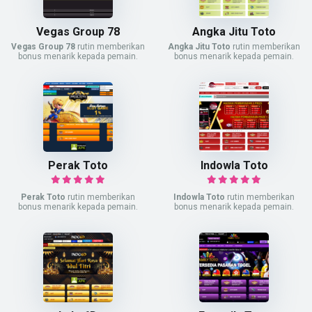
Vegas Group 78
Angka Jitu Toto
Vegas Group 78
rutin memberikan
Angka Jitu
Toto
rutin memberikan
bonus menarik kepada pemain.
bonus menarik kepada pemain.
Perak Toto
Indowla Toto
Perak Toto
rutin memberikan
Indowla Toto
rutin memberikan
bonus menarik kepada pemain.
bonus menarik kepada pemain.