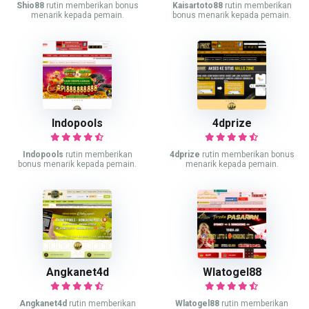
Shio88
rutin memberikan bonus
Kaisartoto88
rutin memberikan
menarik kepada pemain.
bonus menarik kepada pemain.
Indopools
4dprize
Indopools
rutin memberikan
4dprize
rutin memberikan bonus
bonus menarik kepada pemain.
menarik kepada pemain.
Angkanet4d
Wlatogel88
Angkanet4d
rutin memberikan
Wlatogel88
rutin memberikan