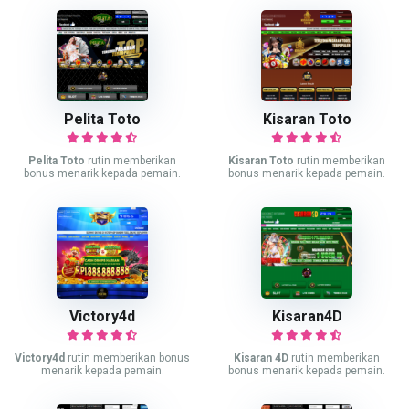
Pelita Toto
Kisaran Toto
Pelita Toto
rutin memberikan
Kisaran Toto
rutin memberikan
bonus menarik kepada pemain.
bonus menarik kepada pemain.
Victory4d
Kisaran4D
Victory4d
rutin memberikan bonus
Kisaran 4D
rutin memberikan
menarik kepada pemain.
bonus menarik kepada pemain.