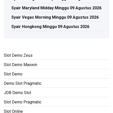
Syair Maryland Midday Minggu 09 Agustus 2026
Syair Vegas Morning Minggu 09 Agustus 2026
Syair Hongkong Minggu 09 Agustus 2026
Slot Demo Zeus
Slot Demo Maxwin
Slot Demo
Demo Slot Pragmatic
JDB Demo Slot
Slot Demo Pragmatic
Slot Online