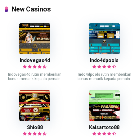
New Casinos
Indovegas4d
Indo4dpools
Indovegas4d rutin memberikan
Indo4dpools
rutin memberikan
bonus menarik kepada pemain.
bonus menarik kepada pemain.
Shio88
Kaisartoto88