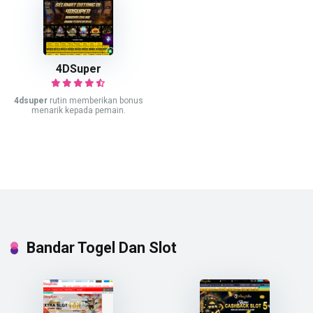
4DSuper
4dsuper
rutin memberikan bonus
menarik kepada pemain.
Bandar Togel Dan Slot