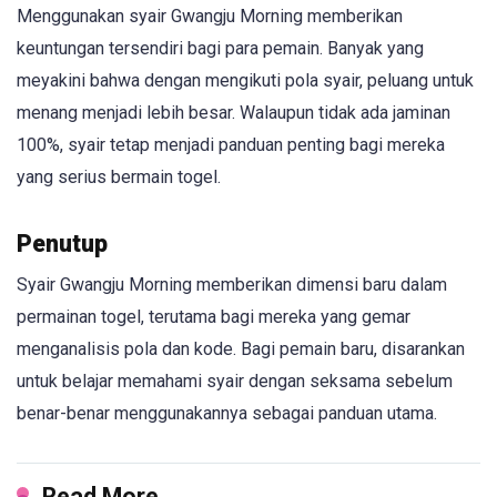
Menggunakan syair Gwangju Morning memberikan
keuntungan tersendiri bagi para pemain. Banyak yang
meyakini bahwa dengan mengikuti pola syair, peluang untuk
menang menjadi lebih besar. Walaupun tidak ada jaminan
100%, syair tetap menjadi panduan penting bagi mereka
yang serius bermain togel.
Penutup
Syair Gwangju Morning memberikan dimensi baru dalam
permainan togel, terutama bagi mereka yang gemar
menganalisis pola dan kode. Bagi pemain baru, disarankan
untuk belajar memahami syair dengan seksama sebelum
benar-benar menggunakannya sebagai panduan utama.
Read More