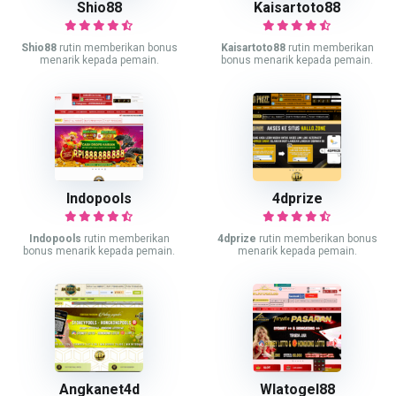
Shio88
Kaisartoto88
Shio88
rutin memberikan bonus
Kaisartoto88
rutin memberikan
menarik kepada pemain.
bonus menarik kepada pemain.
Indopools
4dprize
Indopools
rutin memberikan
4dprize
rutin memberikan bonus
bonus menarik kepada pemain.
menarik kepada pemain.
Angkanet4d
Wlatogel88