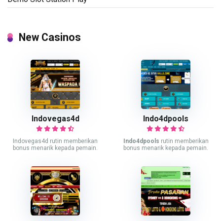
New Casinos
Indovegas4d
Indo4dpools
Indovegas4d rutin memberikan
Indo4dpools
rutin memberikan
bonus menarik kepada pemain.
bonus menarik kepada pemain.