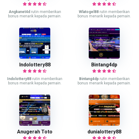
Angkanet4d
rutin memberikan
Wlatogel88
rutin memberikan
bonus menarik kepada pemain.
bonus menarik kepada pemain.
Indolottery88
Bintang4dp
Indolottery88
rutin memberikan
Bintang4dp
rutin memberikan
bonus menarik kepada pemain.
bonus menarik kepada pemain.
Anugerah Toto
dunialottery88