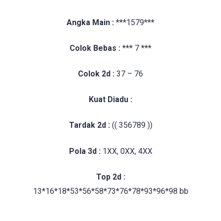
Angka Main :
***1579***
Colok Bebas :
*** 7 ***
Colok 2d :
37 – 76
Kuat Diadu :
Tardak 2d :
(( 356789 ))
Pola 3d :
1XX, 0XX, 4XX
Top 2d :
13*16*18*53*56*58*73*76*78*93*96*98 bb