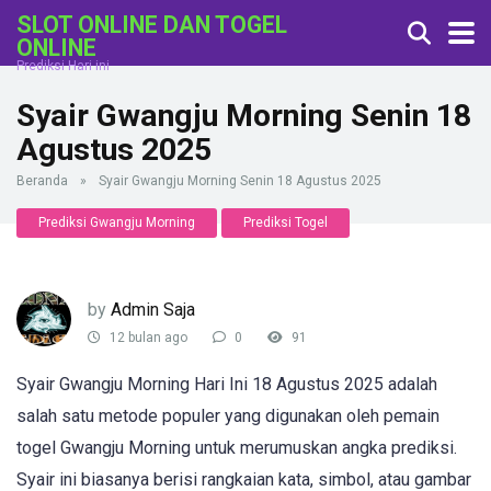
SLOT ONLINE DAN TOGEL
ONLINE
Prediksi Hari ini
Syair Gwangju Morning Senin 18
Agustus 2025
Beranda
»
Syair Gwangju Morning Senin 18 Agustus 2025
Prediksi Gwangju Morning
Prediksi Togel
by
Admin Saja
12 bulan ago
0
91
Syair Gwangju Morning Hari Ini 18 Agustus 2025 adalah
salah satu metode populer yang digunakan oleh pemain
togel Gwangju Morning untuk merumuskan angka prediksi.
Syair ini biasanya berisi rangkaian kata, simbol, atau gambar