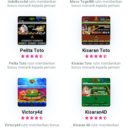
IndoBoss6d
rutin memberikan
Micro Togel88
rutin memberikan
bonus menarik kepada pemain.
bonus menarik kepada pemain.
Pelita Toto
Kisaran Toto
Pelita Toto
rutin memberikan
Kisaran Toto
rutin memberikan
bonus menarik kepada pemain.
bonus menarik kepada pemain.
Victory4d
Kisaran4D
Victory4d
rutin memberikan bonus
Kisaran 4D
rutin memberikan