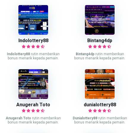
Indolottery88
Bintang4dp
Indolottery88
rutin memberikan
Bintang4dp
rutin memberikan
bonus menarik kepada pemain.
bonus menarik kepada pemain.
Anugerah Toto
dunialottery88
Anugerah Toto
rutin memberikan
Dunialottery88
rutin memberikan
bonus menarik kepada pemain.
bonus menarik kepada pemain.