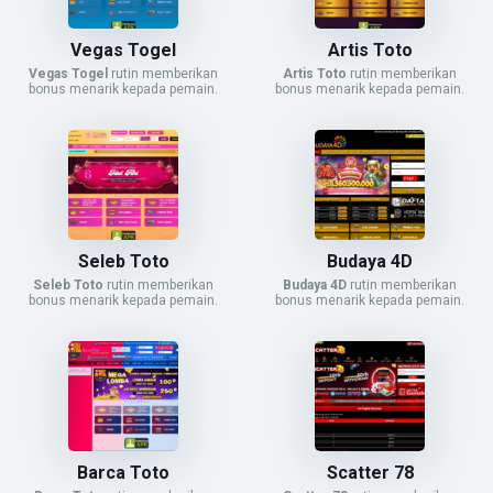
Vegas Togel
Artis Toto
Vegas Togel
rutin memberikan
Artis Toto
rutin memberikan
bonus menarik kepada pemain.
bonus menarik kepada pemain.
Seleb Toto
Budaya 4D
Seleb Toto
rutin memberikan
Budaya 4D
rutin memberikan
bonus menarik kepada pemain.
bonus menarik kepada pemain.
Barca Toto
Scatter 78