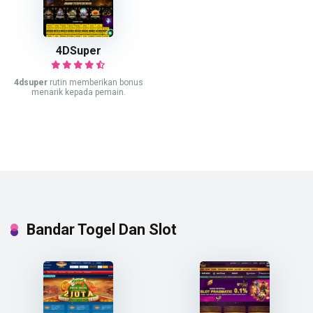
4DSuper
4dsuper
rutin memberikan bonus
menarik kepada pemain.
Bandar Togel Dan Slot