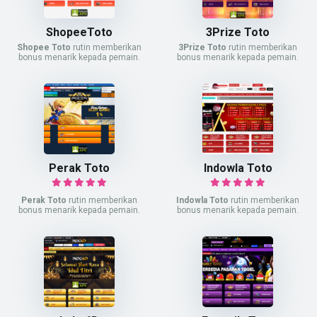
ShopeeToto
3Prize Toto
Shopee Toto
rutin memberikan
3Prize Toto
rutin memberikan
bonus menarik kepada pemain.
bonus menarik kepada pemain.
Perak Toto
Indowla Toto
Perak Toto
rutin memberikan
Indowla Toto
rutin memberikan
bonus menarik kepada pemain.
bonus menarik kepada pemain.