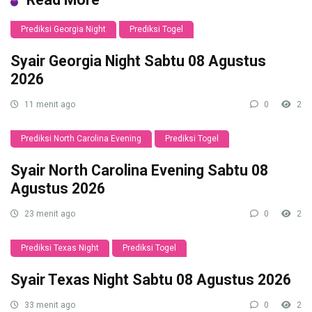
Prediksi Georgia Night
Prediksi Togel
Syair Georgia Night Sabtu 08 Agustus
2026
11 menit ago
0
2
Prediksi North Carolina Evening
Prediksi Togel
Syair North Carolina Evening Sabtu 08
Agustus 2026
23 menit ago
0
2
Prediksi Texas Night
Prediksi Togel
Syair Texas Night Sabtu 08 Agustus 2026
33 menit ago
0
2