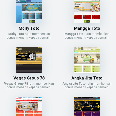
Mcity Toto
Mangga Toto
Mcity Toto
rutin memberikan
Mangga Toto
rutin memberikan
bonus menarik kepada pemain.
bonus menarik kepada pemain.
Vegas Group 78
Angka Jitu Toto
Vegas Group 78
rutin memberikan
Angka Jitu
Toto
rutin memberikan
bonus menarik kepada pemain.
bonus menarik kepada pemain.