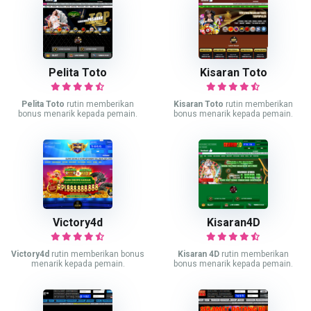
Pelita Toto
Kisaran Toto
Pelita Toto
rutin memberikan
Kisaran Toto
rutin memberikan
bonus menarik kepada pemain.
bonus menarik kepada pemain.
Victory4d
Kisaran4D
Victory4d
rutin memberikan bonus
Kisaran 4D
rutin memberikan
menarik kepada pemain.
bonus menarik kepada pemain.