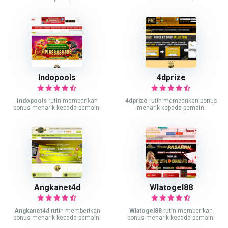
Indopools
4dprize
Indopools
rutin memberikan
4dprize
rutin memberikan bonus
bonus menarik kepada pemain.
menarik kepada pemain.
Angkanet4d
Wlatogel88
Angkanet4d
rutin memberikan
Wlatogel88
rutin memberikan
bonus menarik kepada pemain.
bonus menarik kepada pemain.