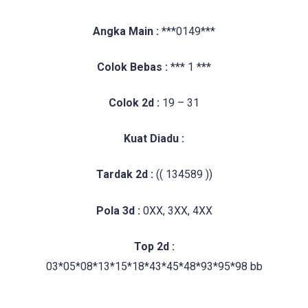
Angka Main :
***0149***
Colok Bebas :
*** 1 ***
Colok 2d :
19 – 31
Kuat Diadu :
Tardak 2d :
(( 134589 ))
Pola 3d :
0XX, 3XX, 4XX
Top 2d :
03*05*08*13*15*18*43*45*48*93*95*98 bb