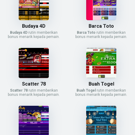
Budaya 4D
Barca Toto
Budaya 4D
rutin memberikan
Barca Toto
rutin memberikan
bonus menarik kepada pemain.
bonus menarik kepada pemain.
Scatter 78
Buah Togel
Scatter 78
rutin memberikan
Buah Togel
rutin memberikan
bonus menarik kepada pemain.
bonus menarik kepada pemain.