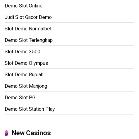
Demo Slot Online
Judi Slot Gacor Demo
Slot Demo Normalbet
Demo Slot Terlengkap
Slot Demo X500
Slot Demo Olympus
Slot Demo Rupiah
Demo Slot Mahjong
Demo Slot PG
Demo Slot Station Play
New Casinos