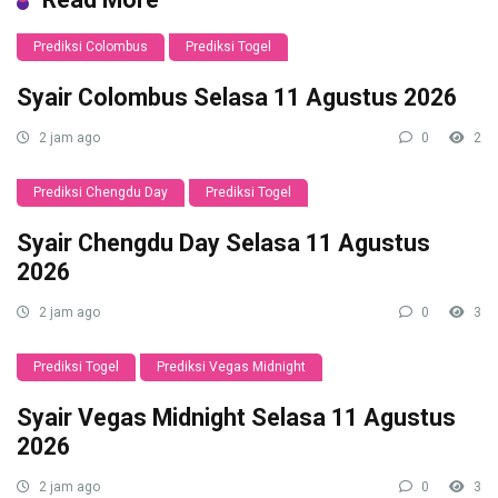
Prediksi Colombus
Prediksi Togel
Syair Colombus Selasa 11 Agustus 2026
2 jam ago
0
2
Prediksi Chengdu Day
Prediksi Togel
Syair Chengdu Day Selasa 11 Agustus
2026
2 jam ago
0
3
Prediksi Togel
Prediksi Vegas Midnight
Syair Vegas Midnight Selasa 11 Agustus
2026
2 jam ago
0
3