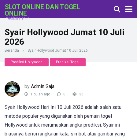
SLOT ONLINE DAN TOGEL
ONLINE
Prediksi Hari ini
Syair Hollywood Jumat 10 Juli
2026
Beranda
»
Syair Hollywood Jumat 10 Juli 2026
Prediksi Hollywood
Prediksi Togel
by
Admin Saja
1 bulan ago
0
35
Syair Hollywood Hari Ini 10 Juli 2026 adalah salah satu
metode populer yang digunakan oleh pemain togel
Hollywood untuk merumuskan angka prediksi. Syair ini
biasanya berisi rangkaian kata, simbol, atau gambar yang