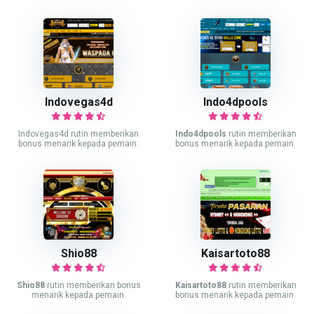
Indovegas4d
Indo4dpools
Indovegas4d rutin memberikan
Indo4dpools
rutin memberikan
bonus menarik kepada pemain.
bonus menarik kepada pemain.
Shio88
Kaisartoto88
Shio88
rutin memberikan bonus
Kaisartoto88
rutin memberikan
menarik kepada pemain.
bonus menarik kepada pemain.