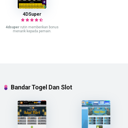
4DSuper
4dsuper
rutin memberikan bonus
menarik kepada pemain.
Bandar Togel Dan Slot