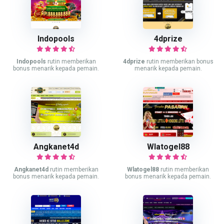
Indopools
4dprize
Indopools
rutin memberikan
4dprize
rutin memberikan bonus
bonus menarik kepada pemain.
menarik kepada pemain.
Angkanet4d
Wlatogel88
Angkanet4d
rutin memberikan
Wlatogel88
rutin memberikan
bonus menarik kepada pemain.
bonus menarik kepada pemain.