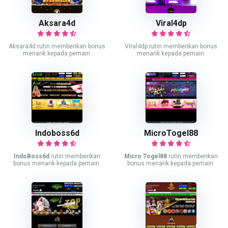
Aksara4d
Viral4dp
Aksara4d rutin memberikan bonus
Viral4dp rutin memberikan bonus
menarik kepada pemain.
menarik kepada pemain.
Indoboss6d
MicroTogel88
IndoBoss6d
rutin memberikan
Micro Togel88
rutin memberikan
bonus menarik kepada pemain.
bonus menarik kepada pemain.