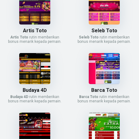
Artis Toto
Seleb Toto
Artis Toto
rutin memberikan
Seleb Toto
rutin memberikan
bonus menarik kepada pemain.
bonus menarik kepada pemain.
Budaya 4D
Barca Toto
Budaya 4D
rutin memberikan
Barca Toto
rutin memberikan
bonus menarik kepada pemain.
bonus menarik kepada pemain.