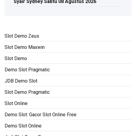
Syair Sydney Sabtu 08 Agustus 2026
Slot Demo Zeus
Slot Demo Maxwin
Slot Demo
Demo Slot Pragmatic
JDB Demo Slot
Slot Demo Pragmatic
Slot Online
Demo Slot: Gacor Slot Online Free
Demo Slot Online