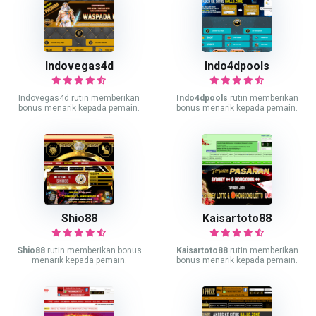
Indovegas4d
Indo4dpools
Indovegas4d rutin memberikan
Indo4dpools
rutin memberikan
bonus menarik kepada pemain.
bonus menarik kepada pemain.
Shio88
Kaisartoto88
Shio88
rutin memberikan bonus
Kaisartoto88
rutin memberikan
menarik kepada pemain.
bonus menarik kepada pemain.