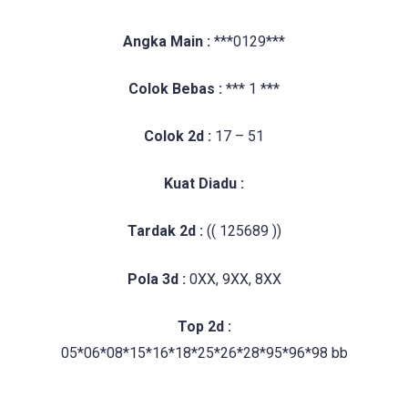
Angka Main :
***0129***
Colok Bebas :
*** 1 ***
Colok 2d :
17 – 51
Kuat Diadu :
Tardak 2d :
(( 125689 ))
Pola 3d :
0XX, 9XX, 8XX
Top 2d :
05*06*08*15*16*18*25*26*28*95*96*98 bb