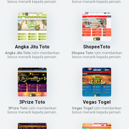
bonus menarik kepada pemain.
bonus menarik kepada pemain.
Angka Jitu Toto
ShopeeToto
Angka Jitu
Toto
rutin memberikan
Shopee Toto
rutin memberikan
bonus menarik kepada pemain.
bonus menarik kepada pemain.
3Prize Toto
Vegas Togel
3Prize Toto
rutin memberikan
Vegas Togel
rutin memberikan
bonus menarik kepada pemain.
bonus menarik kepada pemain.