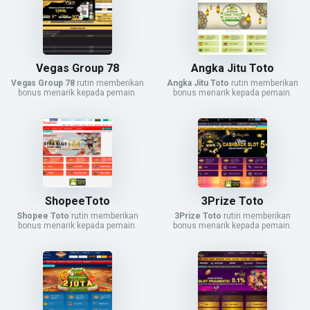
Vegas Group 78
Angka Jitu Toto
Vegas Group 78
rutin memberikan
Angka Jitu
Toto
rutin memberikan
bonus menarik kepada pemain.
bonus menarik kepada pemain.
ShopeeToto
3Prize Toto
Shopee Toto
rutin memberikan
3Prize Toto
rutin memberikan
bonus menarik kepada pemain.
bonus menarik kepada pemain.