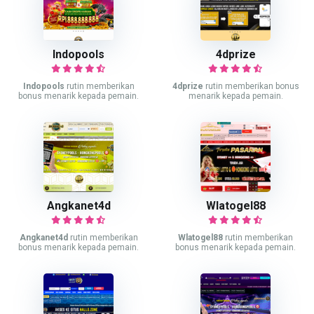
Indopools
4dprize
Indopools
rutin memberikan
4dprize
rutin memberikan bonus
bonus menarik kepada pemain.
menarik kepada pemain.
Angkanet4d
Wlatogel88
Angkanet4d
rutin memberikan
Wlatogel88
rutin memberikan
bonus menarik kepada pemain.
bonus menarik kepada pemain.