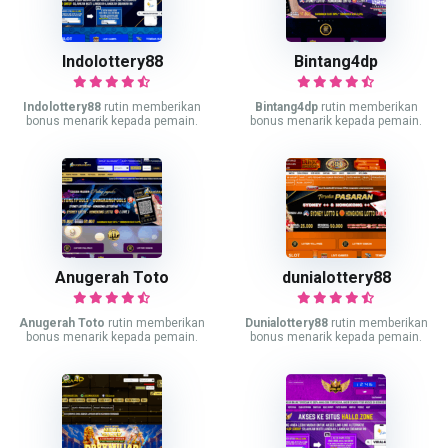
Indolottery88
Bintang4dp
Indolottery88
rutin memberikan
Bintang4dp
rutin memberikan
bonus menarik kepada pemain.
bonus menarik kepada pemain.
Anugerah Toto
dunialottery88
Anugerah Toto
rutin memberikan
Dunialottery88
rutin memberikan
bonus menarik kepada pemain.
bonus menarik kepada pemain.