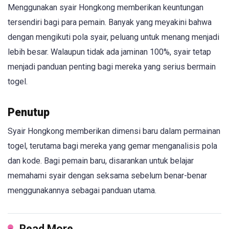
Menggunakan syair Hongkong memberikan keuntungan
tersendiri bagi para pemain. Banyak yang meyakini bahwa
dengan mengikuti pola syair, peluang untuk menang menjadi
lebih besar. Walaupun tidak ada jaminan 100%, syair tetap
menjadi panduan penting bagi mereka yang serius bermain
togel.
Penutup
Syair Hongkong memberikan dimensi baru dalam permainan
togel, terutama bagi mereka yang gemar menganalisis pola
dan kode. Bagi pemain baru, disarankan untuk belajar
memahami syair dengan seksama sebelum benar-benar
menggunakannya sebagai panduan utama.
Read More