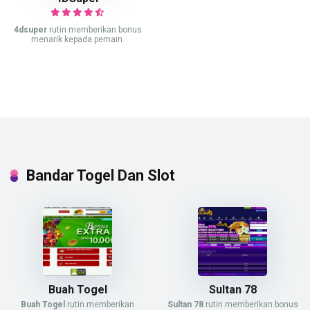
4dsuper
rutin memberikan bonus
menarik kepada pemain.
Bandar Togel Dan Slot
Buah Togel
Sultan 78
Buah Togel
rutin memberikan
Sultan 78
rutin memberikan bonus