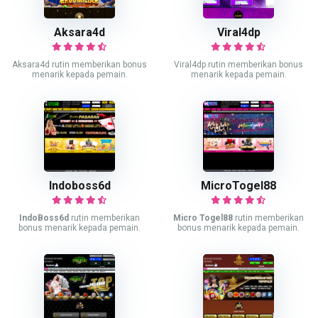
Aksara4d
Viral4dp
Aksara4d rutin memberikan bonus
Viral4dp rutin memberikan bonus
menarik kepada pemain.
menarik kepada pemain.
Indoboss6d
MicroTogel88
IndoBoss6d
rutin memberikan
Micro Togel88
rutin memberikan
bonus menarik kepada pemain.
bonus menarik kepada pemain.