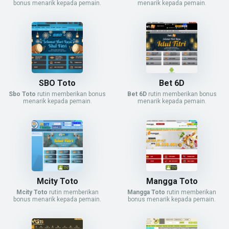
bonus menarik kepada pemain.
menarik kepada pemain.
SBO Toto
Bet 6D
Sbo Toto
rutin memberikan bonus
Bet 6D
rutin memberikan bonus
menarik kepada pemain.
menarik kepada pemain.
Mcity Toto
Mangga Toto
Mcity Toto
rutin memberikan
Mangga Toto
rutin memberikan
bonus menarik kepada pemain.
bonus menarik kepada pemain.