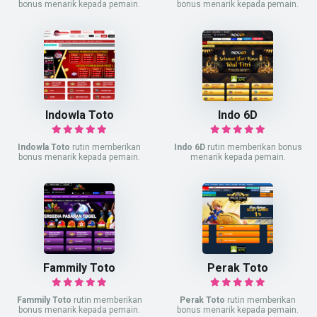
bonus menarik kepada pemain.
bonus menarik kepada pemain.
Indowla Toto
Indo 6D
Indowla Toto
rutin memberikan
Indo 6D
rutin memberikan bonus
bonus menarik kepada pemain.
menarik kepada pemain.
Fammily Toto
Perak Toto
Fammily Toto
rutin memberikan
Perak Toto
rutin memberikan
bonus menarik kepada pemain.
bonus menarik kepada pemain.