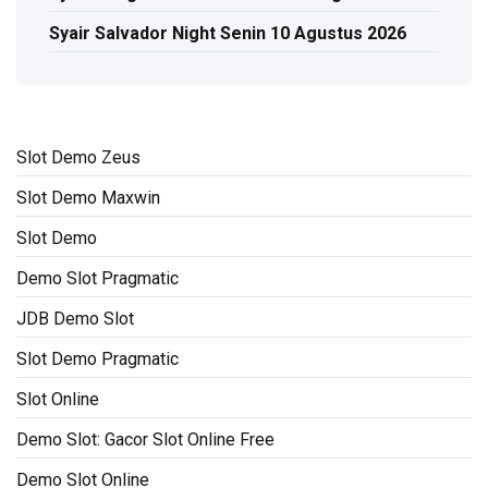
Syair Salvador Night Senin 10 Agustus 2026
Slot Demo Zeus
Slot Demo Maxwin
Slot Demo
Demo Slot Pragmatic
JDB Demo Slot
Slot Demo Pragmatic
Slot Online
Demo Slot: Gacor Slot Online Free
Demo Slot Online