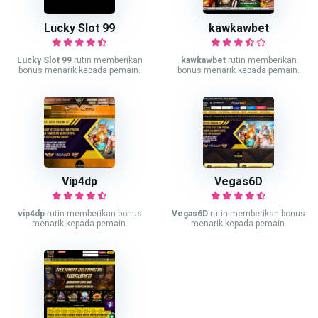
Lucky Slot 99
kawkawbet
Lucky Slot 99
rutin memberikan
kawkawbet
rutin memberikan
bonus menarik kepada pemain.
bonus menarik kepada pemain.
Vip4dp
Vegas6D
vip4dp
rutin memberikan bonus
Vegas6D
rutin memberikan bonus
menarik kepada pemain.
menarik kepada pemain.