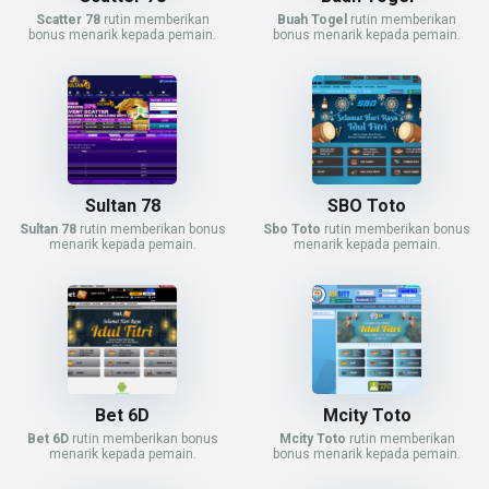
Scatter 78
rutin memberikan
Buah Togel
rutin memberikan
bonus menarik kepada pemain.
bonus menarik kepada pemain.
Sultan 78
SBO Toto
Sultan 78
rutin memberikan bonus
Sbo Toto
rutin memberikan bonus
menarik kepada pemain.
menarik kepada pemain.
Bet 6D
Mcity Toto
Bet 6D
rutin memberikan bonus
Mcity Toto
rutin memberikan
menarik kepada pemain.
bonus menarik kepada pemain.