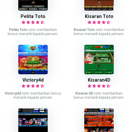
Pelita Toto
Kisaran Toto
Pelita Toto
rutin memberikan
Kisaran Toto
rutin memberikan
bonus menarik kepada pemain.
bonus menarik kepada pemain.
Victory4d
Kisaran4D
Victory4d
rutin memberikan bonus
Kisaran 4D
rutin memberikan
menarik kepada pemain.
bonus menarik kepada pemain.