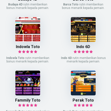
Budaya 4D
rutin memberikan
Barca Toto
rutin memberikan
bonus menarik kepada pemain.
bonus menarik kepada pemain.
Indowla Toto
Indo 6D
Indowla Toto
rutin memberikan
Indo 6D
rutin memberikan bonus
bonus menarik kepada pemain.
menarik kepada pemain.
Fammily Toto
Perak Toto