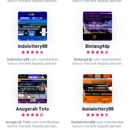
bonus menarik kepada pemain.
bonus menarik kepada pemain.
Indolottery88
Bintang4dp
Indolottery88
rutin memberikan
Bintang4dp
rutin memberikan
bonus menarik kepada pemain.
bonus menarik kepada pemain.
Anugerah Toto
dunialottery88
Anugerah Toto
rutin memberikan
Dunialottery88
rutin memberikan
bonus menarik kepada pemain.
bonus menarik kepada pemain.