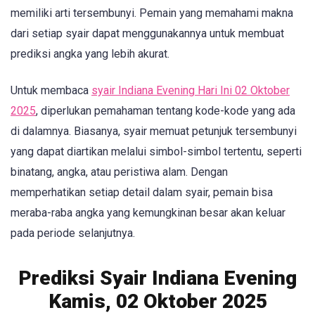
memiliki arti tersembunyi. Pemain yang memahami makna
dari setiap syair dapat menggunakannya untuk membuat
prediksi angka yang lebih akurat.
Untuk membaca
syair Indiana Evening Hari Ini 02 Oktober
2025
, diperlukan pemahaman tentang kode-kode yang ada
di dalamnya. Biasanya, syair memuat petunjuk tersembunyi
yang dapat diartikan melalui simbol-simbol tertentu, seperti
binatang, angka, atau peristiwa alam. Dengan
memperhatikan setiap detail dalam syair, pemain bisa
meraba-raba angka yang kemungkinan besar akan keluar
pada periode selanjutnya.
Prediksi Syair Indiana Evening
Kamis, 02 Oktober 2025