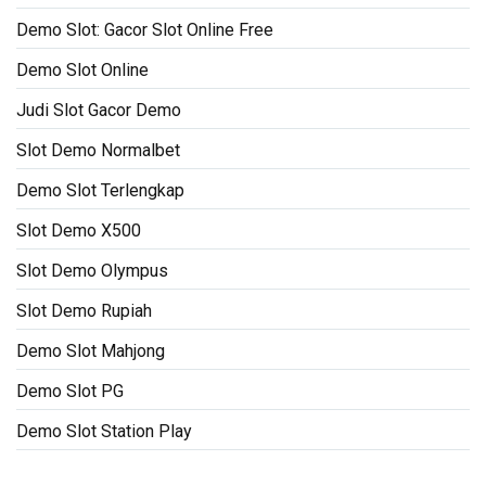
Demo Slot: Gacor Slot Online Free
Demo Slot Online
Judi Slot Gacor Demo
Slot Demo Normalbet
Demo Slot Terlengkap
Slot Demo X500
Slot Demo Olympus
Slot Demo Rupiah
Demo Slot Mahjong
Demo Slot PG
Demo Slot Station Play