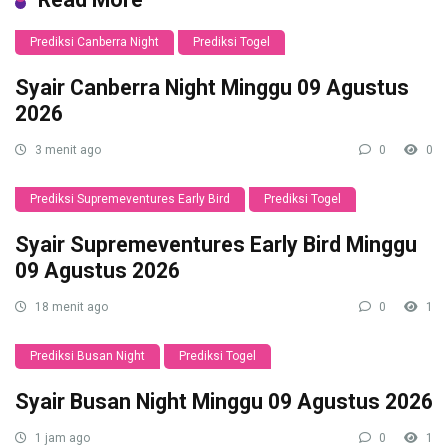
Prediksi Canberra Night
Prediksi Togel
Syair Canberra Night Minggu 09 Agustus
2026
3 menit ago
0
0
Prediksi Supremeventures Early Bird
Prediksi Togel
Syair Supremeventures Early Bird Minggu
09 Agustus 2026
18 menit ago
0
1
Prediksi Busan Night
Prediksi Togel
Syair Busan Night Minggu 09 Agustus 2026
1 jam ago
0
1