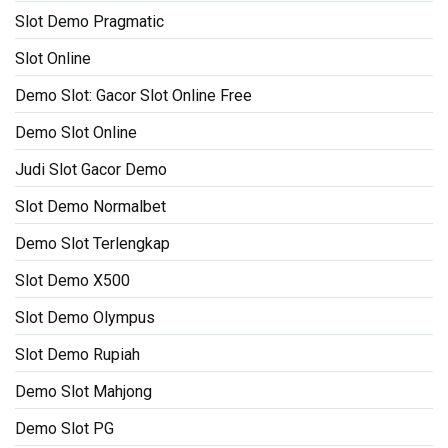
Slot Demo Pragmatic
Slot Online
Demo Slot: Gacor Slot Online Free
Demo Slot Online
Judi Slot Gacor Demo
Slot Demo Normalbet
Demo Slot Terlengkap
Slot Demo X500
Slot Demo Olympus
Slot Demo Rupiah
Demo Slot Mahjong
Demo Slot PG