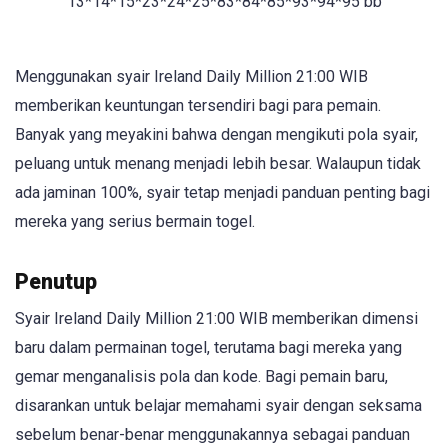
13*14*15*23*24*25*83*84*85*93*94*95 bb
Menggunakan syair Ireland Daily Million 21:00 WIB
memberikan keuntungan tersendiri bagi para pemain.
Banyak yang meyakini bahwa dengan mengikuti pola syair,
peluang untuk menang menjadi lebih besar. Walaupun tidak
ada jaminan 100%, syair tetap menjadi panduan penting bagi
mereka yang serius bermain togel.
Penutup
Syair Ireland Daily Million 21:00 WIB memberikan dimensi
baru dalam permainan togel, terutama bagi mereka yang
gemar menganalisis pola dan kode. Bagi pemain baru,
disarankan untuk belajar memahami syair dengan seksama
sebelum benar-benar menggunakannya sebagai panduan