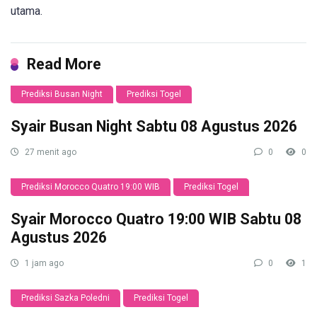
utama.
Read More
Prediksi Busan Night
Prediksi Togel
Syair Busan Night Sabtu 08 Agustus 2026
27 menit ago
0
0
Prediksi Morocco Quatro 19:00 WIB
Prediksi Togel
Syair Morocco Quatro 19:00 WIB Sabtu 08
Agustus 2026
1 jam ago
0
1
Prediksi Sazka Poledni
Prediksi Togel