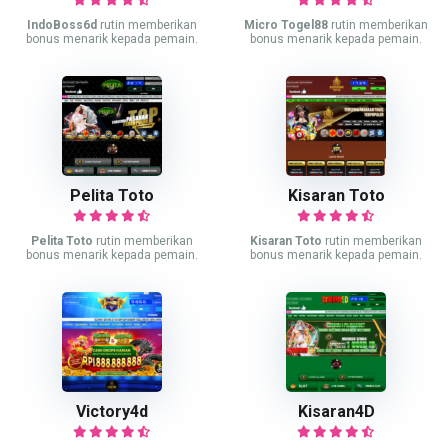
IndoBoss6d
rutin memberikan
Micro Togel88
rutin memberikan
bonus menarik kepada pemain.
bonus menarik kepada pemain.
Pelita Toto
Kisaran Toto
Pelita Toto
rutin memberikan
Kisaran Toto
rutin memberikan
bonus menarik kepada pemain.
bonus menarik kepada pemain.
Victory4d
Kisaran4D