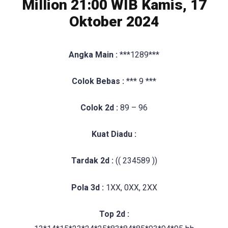
Million 21:00 WIB Kamis, 17
Oktober 2024
Angka Main :
***1289***
Colok Bebas :
*** 9 ***
Colok 2d :
89 – 96
Kuat Diadu :
Tardak 2d :
(( 234589 ))
Pola 3d :
1XX, 0XX, 2XX
Top 2d :