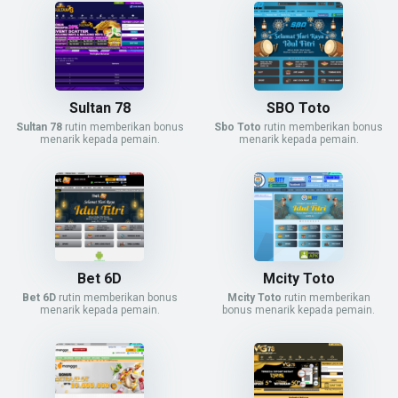
Sultan 78
SBO Toto
Sultan 78
rutin memberikan bonus
Sbo Toto
rutin memberikan bonus
menarik kepada pemain.
menarik kepada pemain.
Bet 6D
Mcity Toto
Bet 6D
rutin memberikan bonus
Mcity Toto
rutin memberikan
menarik kepada pemain.
bonus menarik kepada pemain.