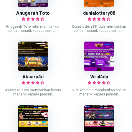
Anugerah Toto
dunialottery88
Anugerah Toto
rutin memberikan
Dunialottery88
rutin memberikan
bonus menarik kepada pemain.
bonus menarik kepada pemain.
Aksara4d
Viral4dp
Aksara4d rutin memberikan bonus
Viral4dp rutin memberikan bonus
menarik kepada pemain.
menarik kepada pemain.