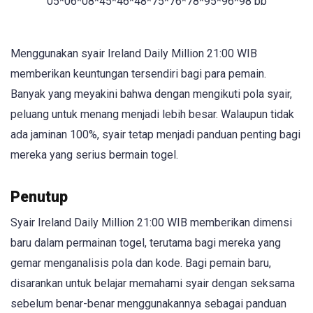
05*06*08*45*46*48*75*76*78*95*96*98 bb
Menggunakan syair Ireland Daily Million 21:00 WIB
memberikan keuntungan tersendiri bagi para pemain.
Banyak yang meyakini bahwa dengan mengikuti pola syair,
peluang untuk menang menjadi lebih besar. Walaupun tidak
ada jaminan 100%, syair tetap menjadi panduan penting bagi
mereka yang serius bermain togel.
Penutup
Syair Ireland Daily Million 21:00 WIB memberikan dimensi
baru dalam permainan togel, terutama bagi mereka yang
gemar menganalisis pola dan kode. Bagi pemain baru,
disarankan untuk belajar memahami syair dengan seksama
sebelum benar-benar menggunakannya sebagai panduan