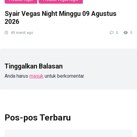
Syair Vegas Night Minggu 09 Agustus
2026
49 menit ago
0
0
Tinggalkan Balasan
Anda harus
masuk
untuk berkomentar.
Pos-pos Terbaru