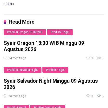
utama.
Read More
Prediksi Oregon 13:00 WIB
Prediksi Togel
Syair Oregon 13:00 WIB Minggu 09
Agustus 2026
24 menit ago
0
0
Prediksi Salvador Night
Prediksi Togel
Syair Salvador Night Minggu 09 Agustus
2026
43 menit ago
0
0
Prediksi Togel
Prediksi Vegas Night