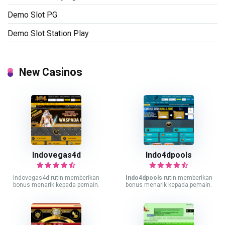
Demo Slot PG
Demo Slot Station Play
New Casinos
Indovegas4d
Indo4dpools
Indovegas4d rutin memberikan
Indo4dpools
rutin memberikan
bonus menarik kepada pemain.
bonus menarik kepada pemain.