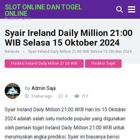
SLOT ONLINE DAN TOGEL
ONLINE
Prediksi Hari ini
Syair Ireland Daily Million 21:00
WIB Selasa 15 Oktober 2024
Beranda
»
Syair Ireland Daily Million 21:00 WIB Selasa 15 Oktober 2024
Prediksi Ireland Daily Million 21:00 WIB
Prediksi Togel
by
Admin Saja
2 tahun ago
0
217
Syair Ireland Daily Million 21:00 WIB Hari Ini 15 Oktober
2024 adalah salah satu metode populer yang digunakan
oleh pemain togel Ireland Daily Million 21:00 WIB untuk
merumuskan angka prediksi. Syair ini biasanya berisi