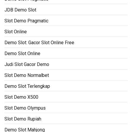
JDB Demo Slot
Slot Demo Pragmatic
Slot Online
Demo Slot: Gacor Slot Online Free
Demo Slot Online
Judi Slot Gacor Demo
Slot Demo Normalbet
Demo Slot Terlengkap
Slot Demo X500
Slot Demo Olympus
Slot Demo Rupiah
Demo Slot Mahjong