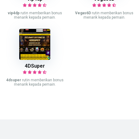
vip4dp
rutin memberikan bonus
Vegas6D
rutin memberikan bonus
menarik kepada pemain.
menarik kepada pemain.
4DSuper
4dsuper
rutin memberikan bonus
menarik kepada pemain.