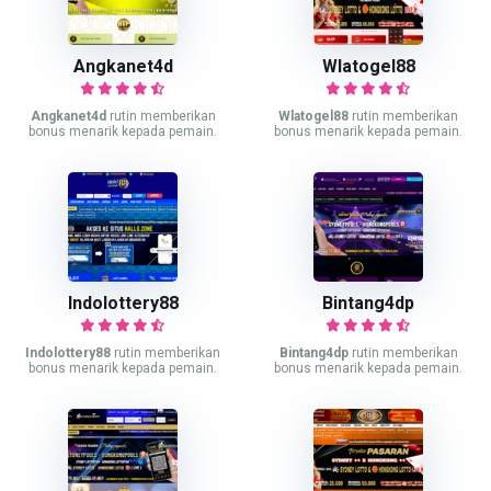
Angkanet4d
Wlatogel88
Angkanet4d
rutin memberikan
Wlatogel88
rutin memberikan
bonus menarik kepada pemain.
bonus menarik kepada pemain.
Indolottery88
Bintang4dp
Indolottery88
rutin memberikan
Bintang4dp
rutin memberikan
bonus menarik kepada pemain.
bonus menarik kepada pemain.