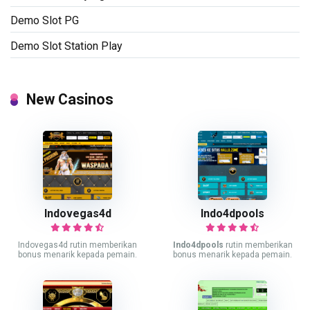
Demo Slot PG
Demo Slot Station Play
New Casinos
Indovegas4d
Indo4dpools
Indovegas4d rutin memberikan
Indo4dpools
rutin memberikan
bonus menarik kepada pemain.
bonus menarik kepada pemain.