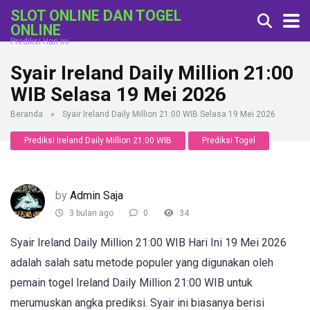
SLOT ONLINE DAN TOGEL
ONLINE
Prediksi Hari ini
Syair Ireland Daily Million 21:00
WIB Selasa 19 Mei 2026
Beranda
»
Syair Ireland Daily Million 21:00 WIB Selasa 19 Mei 2026
Prediksi Ireland Daily Million 21:00 WIB
Prediksi Togel
by
Admin Saja
3 bulan ago
0
34
Syair Ireland Daily Million 21:00 WIB Hari Ini 19 Mei 2026
adalah salah satu metode populer yang digunakan oleh
pemain togel Ireland Daily Million 21:00 WIB untuk
merumuskan angka prediksi. Syair ini biasanya berisi