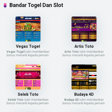
Bandar Togel Dan Slot
Vegas Togel
Artis Toto
Vegas Togel
rutin memberikan
Artis Toto
rutin memberikan
bonus menarik kepada pemain.
bonus menarik kepada pemain.
Seleb Toto
Budaya 4D
Seleb Toto
rutin memberikan
Budaya 4D
rutin memberikan
bonus menarik kepada pemain.
bonus menarik kepada pemain.