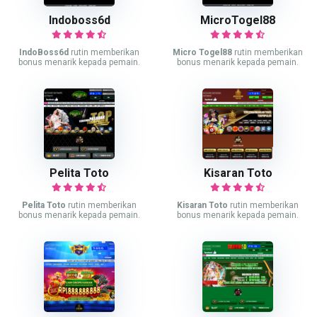
Indoboss6d
MicroTogel88
IndoBoss6d
rutin memberikan
Micro Togel88
rutin memberikan
bonus menarik kepada pemain.
bonus menarik kepada pemain.
Pelita Toto
Kisaran Toto
Pelita Toto
rutin memberikan
Kisaran Toto
rutin memberikan
bonus menarik kepada pemain.
bonus menarik kepada pemain.