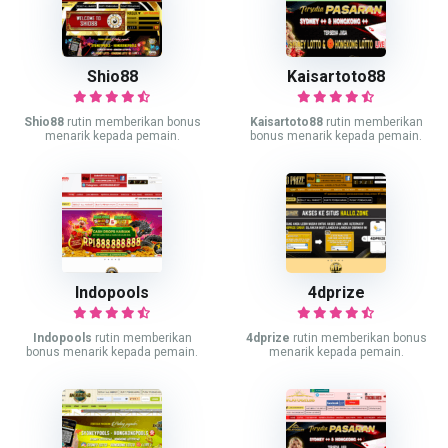
Shio88
Kaisartoto88
Shio88
rutin memberikan bonus
Kaisartoto88
rutin memberikan
menarik kepada pemain.
bonus menarik kepada pemain.
Indopools
4dprize
Indopools
rutin memberikan
4dprize
rutin memberikan bonus
bonus menarik kepada pemain.
menarik kepada pemain.