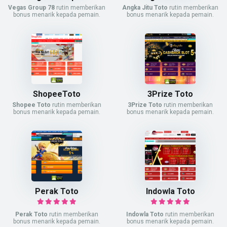
Vegas Group 78
rutin memberikan
Angka Jitu
Toto
rutin memberikan
bonus menarik kepada pemain.
bonus menarik kepada pemain.
ShopeeToto
3Prize Toto
Shopee Toto
rutin memberikan
3Prize Toto
rutin memberikan
bonus menarik kepada pemain.
bonus menarik kepada pemain.
Perak Toto
Indowla Toto
Perak Toto
rutin memberikan
Indowla Toto
rutin memberikan
bonus menarik kepada pemain.
bonus menarik kepada pemain.