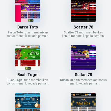
Barca Toto
Scatter 78
Barca Toto
rutin memberikan
Scatter 78
rutin memberikan
bonus menarik kepada pemain.
bonus menarik kepada pemain.
Buah Togel
Sultan 78
Buah Togel
rutin memberikan
Sultan 78
rutin memberikan bonus
bonus menarik kepada pemain.
menarik kepada pemain.