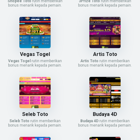
Shopee Toto
rutin memberikan
3Prize Toto
rutin memberikan
bonus menarik kepada pemain.
bonus menarik kepada pemain.
Vegas Togel
Artis Toto
Vegas Togel
rutin memberikan
Artis Toto
rutin memberikan
bonus menarik kepada pemain.
bonus menarik kepada pemain.
Seleb Toto
Budaya 4D
Seleb Toto
rutin memberikan
Budaya 4D
rutin memberikan
bonus menarik kepada pemain.
bonus menarik kepada pemain.