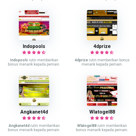
Indopools
4dprize
Indopools
rutin memberikan
4dprize
rutin memberikan bonus
bonus menarik kepada pemain.
menarik kepada pemain.
Angkanet4d
Wlatogel88
Angkanet4d
rutin memberikan
Wlatogel88
rutin memberikan
bonus menarik kepada pemain.
bonus menarik kepada pemain.