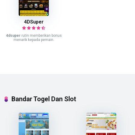
4DSuper
4dsuper
rutin memberikan bonus
menarik kepada pemain.
Bandar Togel Dan Slot