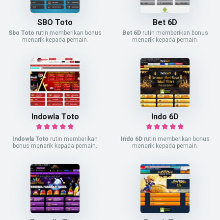
SBO Toto
Bet 6D
Sbo Toto
rutin memberikan bonus
Bet 6D
rutin memberikan bonus
menarik kepada pemain.
menarik kepada pemain.
Indowla Toto
Indo 6D
Indowla Toto
rutin memberikan
Indo 6D
rutin memberikan bonus
bonus menarik kepada pemain.
menarik kepada pemain.