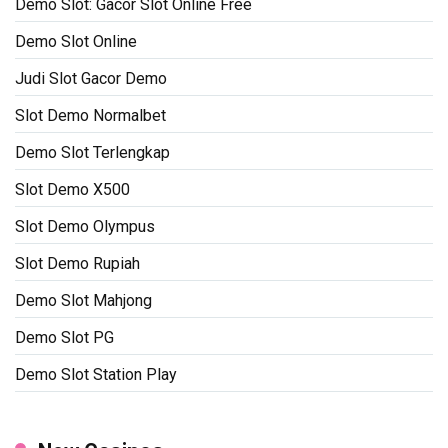
Demo Slot: Gacor Slot Online Free
Demo Slot Online
Judi Slot Gacor Demo
Slot Demo Normalbet
Demo Slot Terlengkap
Slot Demo X500
Slot Demo Olympus
Slot Demo Rupiah
Demo Slot Mahjong
Demo Slot PG
Demo Slot Station Play