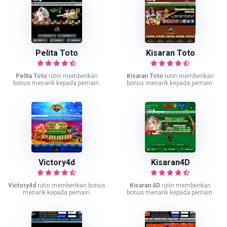
Pelita Toto
Kisaran Toto
Pelita Toto
rutin memberikan
Kisaran Toto
rutin memberikan
bonus menarik kepada pemain.
bonus menarik kepada pemain.
Victory4d
Kisaran4D
Victory4d
rutin memberikan bonus
Kisaran 4D
rutin memberikan
menarik kepada pemain.
bonus menarik kepada pemain.