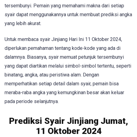
tersembunyi. Pemain yang memahami makna dari setiap
syair dapat menggunakannya untuk membuat prediksi angka
yang lebih akurat.
Untuk membaca syair Jinjiang Hari Ini 11 Oktober 2024,
diperlukan pemahaman tentang kode-kode yang ada di
dalamnya. Biasanya, syair memuat petunjuk tersembunyi
yang dapat diartikan melalui simbol-simbol tertentu, seperti
binatang, angka, atau peristiwa alam. Dengan
memperhatikan setiap detail dalam syair, pemain bisa
meraba-raba angka yang kemungkinan besar akan keluar
pada periode selanjutnya.
Prediksi Syair Jinjiang Jumat,
11 Oktober 2024