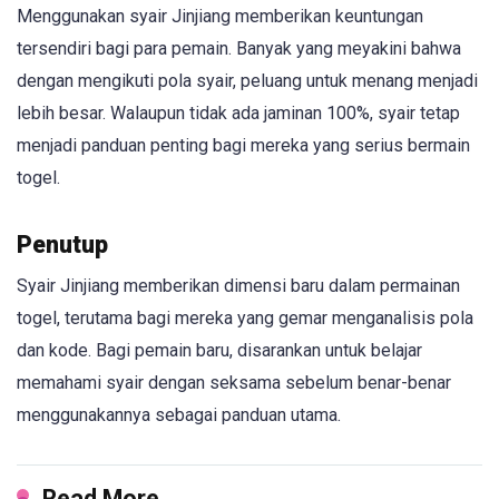
Menggunakan syair Jinjiang memberikan keuntungan
tersendiri bagi para pemain. Banyak yang meyakini bahwa
dengan mengikuti pola syair, peluang untuk menang menjadi
lebih besar. Walaupun tidak ada jaminan 100%, syair tetap
menjadi panduan penting bagi mereka yang serius bermain
togel.
Penutup
Syair Jinjiang memberikan dimensi baru dalam permainan
togel, terutama bagi mereka yang gemar menganalisis pola
dan kode. Bagi pemain baru, disarankan untuk belajar
memahami syair dengan seksama sebelum benar-benar
menggunakannya sebagai panduan utama.
Read More