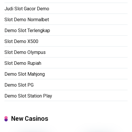
Judi Slot Gacor Demo
Slot Demo Normalbet
Demo Slot Terlengkap
Slot Demo X500
Slot Demo Olympus
Slot Demo Rupiah
Demo Slot Mahjong
Demo Slot PG
Demo Slot Station Play
New Casinos