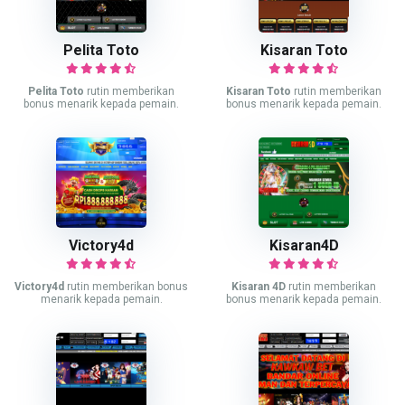
Pelita Toto
Kisaran Toto
Pelita Toto
rutin memberikan
Kisaran Toto
rutin memberikan
bonus menarik kepada pemain.
bonus menarik kepada pemain.
Victory4d
Kisaran4D
Victory4d
rutin memberikan bonus
Kisaran 4D
rutin memberikan
menarik kepada pemain.
bonus menarik kepada pemain.