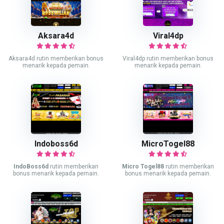
Aksara4d
Viral4dp
Aksara4d rutin memberikan bonus
Viral4dp rutin memberikan bonus
menarik kepada pemain.
menarik kepada pemain.
Indoboss6d
MicroTogel88
IndoBoss6d
rutin memberikan
Micro Togel88
rutin memberikan
bonus menarik kepada pemain.
bonus menarik kepada pemain.