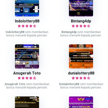
Indolottery88
Bintang4dp
Indolottery88
rutin memberikan
Bintang4dp
rutin memberikan
bonus menarik kepada pemain.
bonus menarik kepada pemain.
Anugerah Toto
dunialottery88
Anugerah Toto
rutin memberikan
Dunialottery88
rutin memberikan
bonus menarik kepada pemain.
bonus menarik kepada pemain.