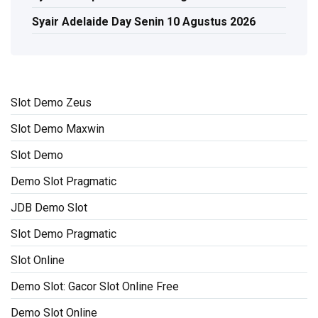
Syair Adelaide Day Senin 10 Agustus 2026
Slot Demo Zeus
Slot Demo Maxwin
Slot Demo
Demo Slot Pragmatic
JDB Demo Slot
Slot Demo Pragmatic
Slot Online
Demo Slot: Gacor Slot Online Free
Demo Slot Online