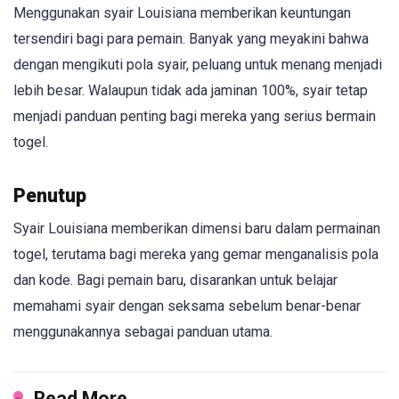
Menggunakan syair Louisiana memberikan keuntungan
tersendiri bagi para pemain. Banyak yang meyakini bahwa
dengan mengikuti pola syair, peluang untuk menang menjadi
lebih besar. Walaupun tidak ada jaminan 100%, syair tetap
menjadi panduan penting bagi mereka yang serius bermain
togel.
Penutup
Syair Louisiana memberikan dimensi baru dalam permainan
togel, terutama bagi mereka yang gemar menganalisis pola
dan kode. Bagi pemain baru, disarankan untuk belajar
memahami syair dengan seksama sebelum benar-benar
menggunakannya sebagai panduan utama.
Read More