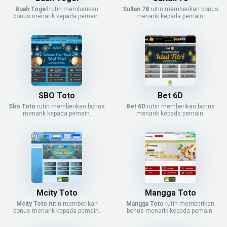
Buah Togel
rutin memberikan
Sultan 78
rutin memberikan bonus
bonus menarik kepada pemain.
menarik kepada pemain.
SBO Toto
Bet 6D
Sbo Toto
rutin memberikan bonus
Bet 6D
rutin memberikan bonus
menarik kepada pemain.
menarik kepada pemain.
Mcity Toto
Mangga Toto
Mcity Toto
rutin memberikan
Mangga Toto
rutin memberikan
bonus menarik kepada pemain.
bonus menarik kepada pemain.