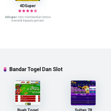
4DSuper
4dsuper
rutin memberikan bonus
menarik kepada pemain.
Bandar Togel Dan Slot
Buah Togel
Sultan 78