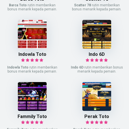
Barca Toto
rutin memberikan
Scatter 78
rutin memberikan
bonus menarik kepada pemain.
bonus menarik kepada pemain.
Indowla Toto
Indo 6D
Indowla Toto
rutin memberikan
Indo 6D
rutin memberikan bonus
bonus menarik kepada pemain.
menarik kepada pemain.
Fammily Toto
Perak Toto