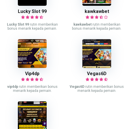
Lucky Slot 99
kawkawbet
Lucky Slot 99
rutin memberikan
kawkawbet
rutin memberikan
bonus menarik kepada pemain.
bonus menarik kepada pemain.
Vip4dp
Vegas6D
vip4dp
rutin memberikan bonus
Vegas6D
rutin memberikan bonus
menarik kepada pemain.
menarik kepada pemain.