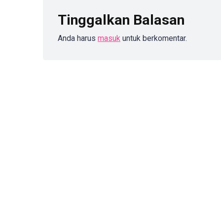
Tinggalkan Balasan
Anda harus
masuk
untuk berkomentar.