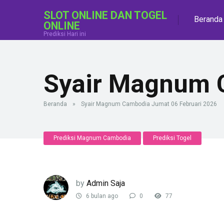
SLOT ONLINE DAN TOGEL
Beranda
ONLINE
Prediksi Hari ini
Syair Magnum 
Beranda
»
Syair Magnum Cambodia Jumat 06 Februari 2026
Prediksi Magnum Cambodia
Prediksi Togel
by
Admin Saja
6 bulan ago
0
77