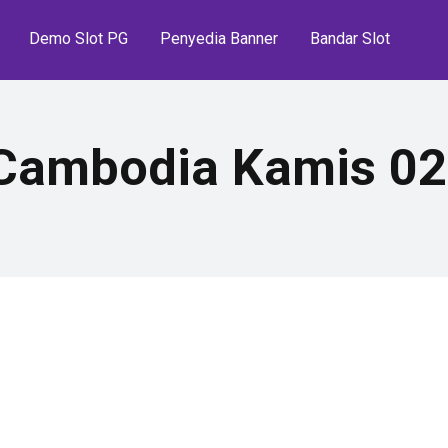
Demo Slot PG
Penyedia Banner
Bandar Slot
Cambodia Kamis 02