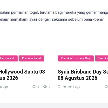
alam permainan togel, terutama bagi mereka yang gemar menga
k belajar memahami syair dengan seksama sebelum benar-benar
i Hollywood
Prediksi Togel
Prediksi Brisbane Day
Prediks
 Hollywood Sabtu 08
Syair Brisbane Day S
us 2026
08 Agustus 2026
it ago
0
0
40 menit ago