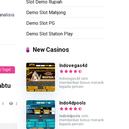
Slot Demo Rupiah
Demo Slot Mahjong
nalisis
Demo Slot PG
Demo Slot Station Play
New Casinos
Indovegas4d
i Togel
Indovegas4d rutin
memberikan bonus menarik
abtu
kepada pemain.
Indo4dpools
0
2
Indo4dpools
rutin
memberikan bonus menarik
kepada pemain.