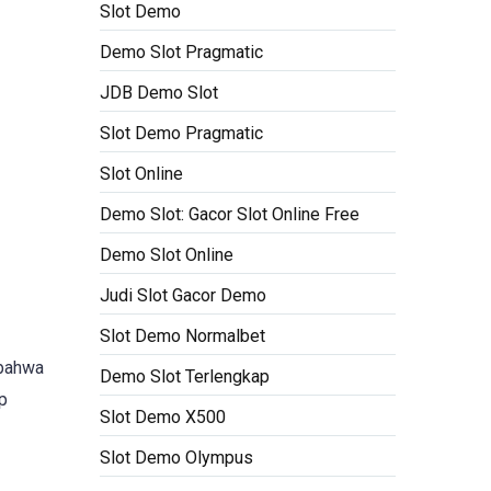
Slot Demo
Demo Slot Pragmatic
JDB Demo Slot
Slot Demo Pragmatic
Slot Online
Demo Slot: Gacor Slot Online Free
Demo Slot Online
Judi Slot Gacor Demo
Slot Demo Normalbet
 bahwa
Demo Slot Terlengkap
p
Slot Demo X500
Slot Demo Olympus