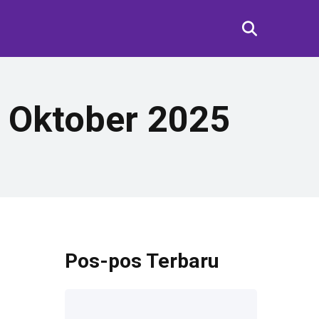
 Oktober 2025
Pos-pos Terbaru