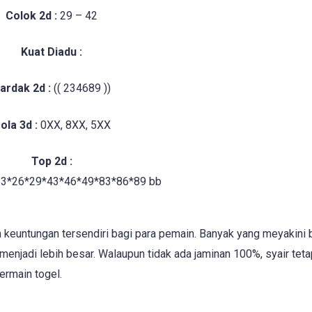
Colok 2d :
29 – 42
Kuat Diadu :
ardak 2d :
(( 234689 ))
ola 3d :
0XX, 8XX, 5XX
Top 2d :
3*26*29*43*46*49*83*86*89 bb
untungan tersendiri bagi para pemain. Banyak yang meyakini
menjadi lebih besar. Walaupun tidak ada jaminan 100%, syair teta
ermain togel.