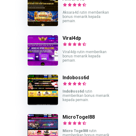
Aksara4d rutin memberikan
bonus menarik kepada
pemain.
Viral4dp
Viral4dp rutin memberikan
bonus menarik kepada
pemain.
Indoboss6d
IndoBoss6d
rutin
memberikan bonus menarik
kepada pemain.
MicroTogel88
Micro Togel88
rutin
memberikan bonus menarik