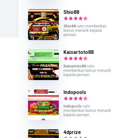
Shio88
Shio88
rutin memberikan
bonus menarik kepada
pemain.
Kaisartoto88
Kaisartoto88
rutin
memberikan bonus menarik
kepada pemain.
Indopools
Indopools
rutin
memberikan bonus menarik
kepada pemain.
4dprize