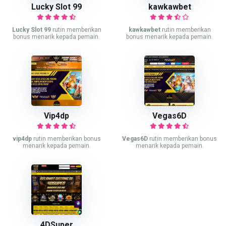
Lucky Slot 99
kawkawbet
Lucky Slot 99
rutin memberikan
kawkawbet
rutin memberikan
bonus menarik kepada pemain.
bonus menarik kepada pemain.
Vip4dp
Vegas6D
vip4dp
rutin memberikan bonus
Vegas6D
rutin memberikan bonus
menarik kepada pemain.
menarik kepada pemain.
4DSuper