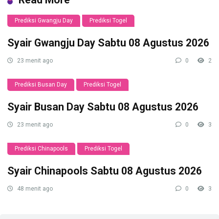
Prediksi Gwangju Day
Prediksi Togel
Syair Gwangju Day Sabtu 08 Agustus 2026
23 menit ago
0
2
Prediksi Busan Day
Prediksi Togel
Syair Busan Day Sabtu 08 Agustus 2026
23 menit ago
0
3
Prediksi Chinapools
Prediksi Togel
Syair Chinapools Sabtu 08 Agustus 2026
48 menit ago
0
3