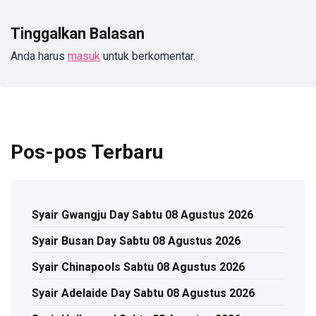
Tinggalkan Balasan
Anda harus
masuk
untuk berkomentar.
Pos-pos Terbaru
Syair Gwangju Day Sabtu 08 Agustus 2026
Syair Busan Day Sabtu 08 Agustus 2026
Syair Chinapools Sabtu 08 Agustus 2026
Syair Adelaide Day Sabtu 08 Agustus 2026