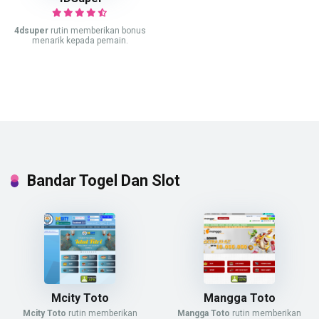
4dsuper
rutin memberikan bonus
menarik kepada pemain.
Bandar Togel Dan Slot
Mcity Toto
Mangga Toto
Mcity Toto
rutin memberikan
Mangga Toto
rutin memberikan