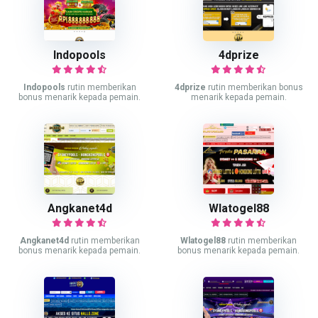
Indopools
4dprize
Indopools
rutin memberikan
4dprize
rutin memberikan bonus
bonus menarik kepada pemain.
menarik kepada pemain.
Angkanet4d
Wlatogel88
Angkanet4d
rutin memberikan
Wlatogel88
rutin memberikan
bonus menarik kepada pemain.
bonus menarik kepada pemain.