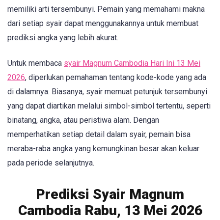
memiliki arti tersembunyi. Pemain yang memahami makna
dari setiap syair dapat menggunakannya untuk membuat
prediksi angka yang lebih akurat.
Untuk membaca
syair Magnum Cambodia Hari Ini 13 Mei
2026
, diperlukan pemahaman tentang kode-kode yang ada
di dalamnya. Biasanya, syair memuat petunjuk tersembunyi
yang dapat diartikan melalui simbol-simbol tertentu, seperti
binatang, angka, atau peristiwa alam. Dengan
memperhatikan setiap detail dalam syair, pemain bisa
meraba-raba angka yang kemungkinan besar akan keluar
pada periode selanjutnya.
Prediksi Syair Magnum
Cambodia Rabu, 13 Mei 2026