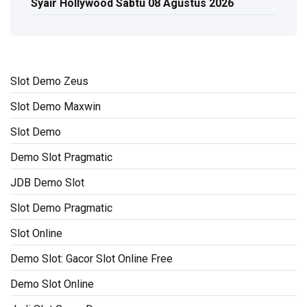
Syair Hollywood Sabtu 08 Agustus 2026
Slot Demo Zeus
Slot Demo Maxwin
Slot Demo
Demo Slot Pragmatic
JDB Demo Slot
Slot Demo Pragmatic
Slot Online
Demo Slot: Gacor Slot Online Free
Demo Slot Online