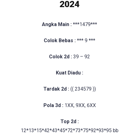
2024
Angka Main :
***1479***
Colok Bebas :
*** 9 ***
Colok 2d :
39 – 92
Kuat Diadu :
Tardak 2d :
(( 234579 ))
Pola 3d :
1XX, 9XX, 6XX
Top 2d :
12*13*15*42*43*45*72*73*75*92*93*95 bb