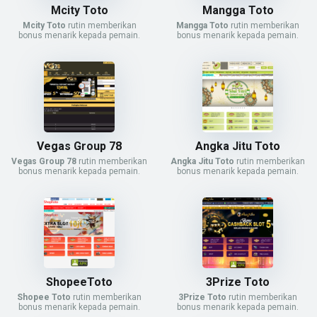
Mcity Toto
Mangga Toto
Mcity Toto
rutin memberikan
Mangga Toto
rutin memberikan
bonus menarik kepada pemain.
bonus menarik kepada pemain.
Vegas Group 78
Angka Jitu Toto
Vegas Group 78
rutin memberikan
Angka Jitu
Toto
rutin memberikan
bonus menarik kepada pemain.
bonus menarik kepada pemain.
ShopeeToto
3Prize Toto
Shopee Toto
rutin memberikan
3Prize Toto
rutin memberikan
bonus menarik kepada pemain.
bonus menarik kepada pemain.