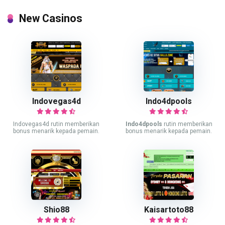
New Casinos
Indovegas4d
Indo4dpools
Indovegas4d rutin memberikan
Indo4dpools
rutin memberikan
bonus menarik kepada pemain.
bonus menarik kepada pemain.
Shio88
Kaisartoto88