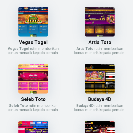
Vegas Togel
Artis Toto
Vegas Togel
rutin memberikan
Artis Toto
rutin memberikan
bonus menarik kepada pemain.
bonus menarik kepada pemain.
Seleb Toto
Budaya 4D
Seleb Toto
rutin memberikan
Budaya 4D
rutin memberikan
bonus menarik kepada pemain.
bonus menarik kepada pemain.