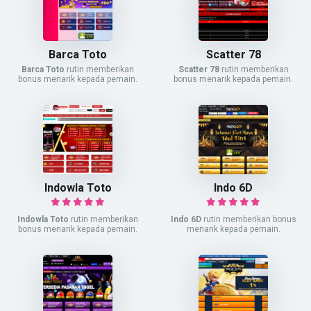
Barca Toto
Scatter 78
Barca Toto
rutin memberikan
Scatter 78
rutin memberikan
bonus menarik kepada pemain.
bonus menarik kepada pemain.
Indowla Toto
Indo 6D
Indowla Toto
rutin memberikan
Indo 6D
rutin memberikan bonus
bonus menarik kepada pemain.
menarik kepada pemain.