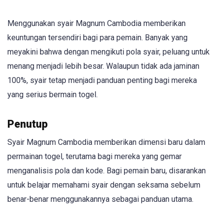
Menggunakan syair Magnum Cambodia memberikan
keuntungan tersendiri bagi para pemain. Banyak yang
meyakini bahwa dengan mengikuti pola syair, peluang untuk
menang menjadi lebih besar. Walaupun tidak ada jaminan
100%, syair tetap menjadi panduan penting bagi mereka
yang serius bermain togel.
Penutup
Syair Magnum Cambodia memberikan dimensi baru dalam
permainan togel, terutama bagi mereka yang gemar
menganalisis pola dan kode. Bagi pemain baru, disarankan
untuk belajar memahami syair dengan seksama sebelum
benar-benar menggunakannya sebagai panduan utama.