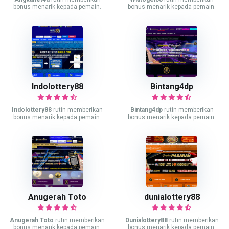
bonus menarik kepada pemain.
bonus menarik kepada pemain.
Indolottery88
Bintang4dp
Indolottery88
rutin memberikan
Bintang4dp
rutin memberikan
bonus menarik kepada pemain.
bonus menarik kepada pemain.
Anugerah Toto
dunialottery88
Anugerah Toto
rutin memberikan
Dunialottery88
rutin memberikan
bonus menarik kepada pemain.
bonus menarik kepada pemain.