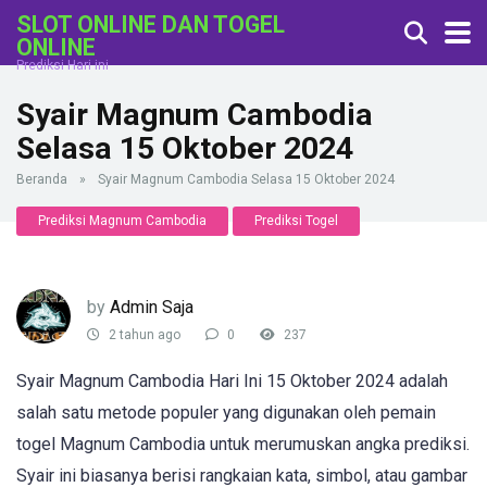
SLOT ONLINE DAN TOGEL
ONLINE
Prediksi Hari ini
Syair Magnum Cambodia
Selasa 15 Oktober 2024
Beranda
»
Syair Magnum Cambodia Selasa 15 Oktober 2024
Prediksi Magnum Cambodia
Prediksi Togel
by
Admin Saja
2 tahun ago
0
237
Syair Magnum Cambodia Hari Ini 15 Oktober 2024 adalah
salah satu metode populer yang digunakan oleh pemain
togel Magnum Cambodia untuk merumuskan angka prediksi.
Syair ini biasanya berisi rangkaian kata, simbol, atau gambar