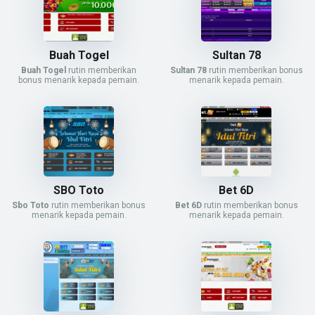
Buah Togel
Sultan 78
Buah Togel
rutin memberikan
Sultan 78
rutin memberikan bonus
bonus menarik kepada pemain.
menarik kepada pemain.
SBO Toto
Bet 6D
Sbo Toto
rutin memberikan bonus
Bet 6D
rutin memberikan bonus
menarik kepada pemain.
menarik kepada pemain.