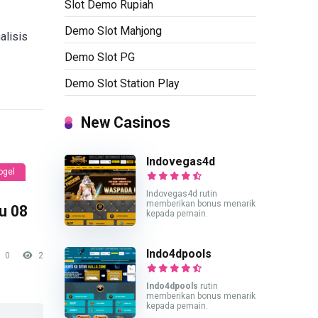
Slot Demo Rupiah
Demo Slot Mahjong
alisis
Demo Slot PG
Demo Slot Station Play
New Casinos
Indovegas4d
ogel
Indovegas4d rutin
memberikan bonus menarik
u 08
kepada pemain.
Indo4dpools
0
2
Indo4dpools
rutin
memberikan bonus menarik
kepada pemain.