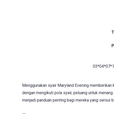
T
P
03*04*07*1
Menggunakan syair Maryland Evening memberikan ke
dengan mengikuti pola syair, peluang untuk menang 
menjadi panduan penting bagi mereka yang serius b