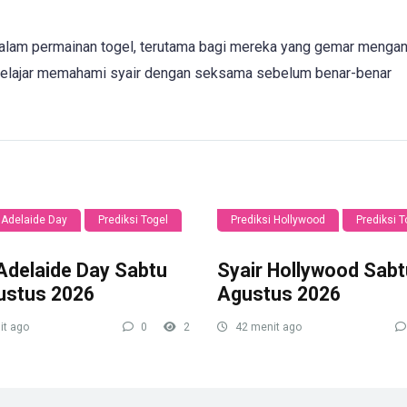
alam permainan togel, terutama bagi mereka yang gemar mengan
k belajar memahami syair dengan seksama sebelum benar-benar
 Adelaide Day
Prediksi Togel
Prediksi Hollywood
Prediksi T
 Adelaide Day Sabtu
Syair Hollywood Sabt
ustus 2026
Agustus 2026
it ago
0
2
42 menit ago