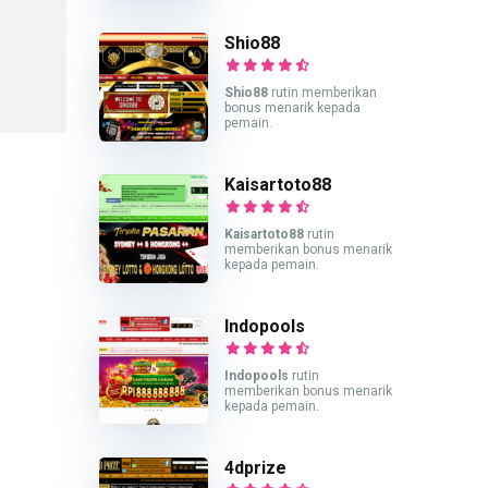
Shio88
Shio88
rutin memberikan
bonus menarik kepada
pemain.
Kaisartoto88
Kaisartoto88
rutin
memberikan bonus menarik
kepada pemain.
Indopools
Indopools
rutin
memberikan bonus menarik
kepada pemain.
4dprize