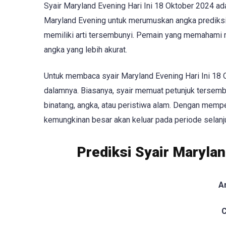
Syair Maryland Evening Hari Ini 18 Oktober 2024 a
Maryland Evening untuk merumuskan angka prediksi. 
memiliki arti tersembunyi. Pemain yang memahami 
angka yang lebih akurat.
Untuk membaca syair Maryland Evening Hari Ini 18
dalamnya. Biasanya, syair memuat petunjuk tersembu
binatang, angka, atau peristiwa alam. Dengan mempe
kemungkinan besar akan keluar pada periode selanj
Prediksi Syair Maryla
A
C