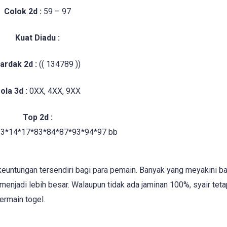
Colok 2d :
59 – 97
Kuat Diadu :
ardak 2d :
(( 134789 ))
ola 3d :
0XX, 4XX, 9XX
Top 2d :
3*14*17*83*84*87*93*94*97 bb
untungan tersendiri bagi para pemain. Banyak yang meyakini b
menjadi lebih besar. Walaupun tidak ada jaminan 100%, syair teta
ermain togel.