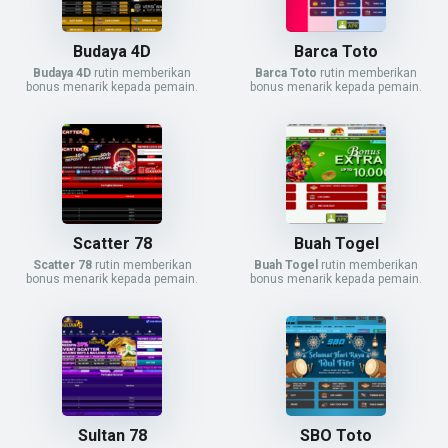
Budaya 4D
Barca Toto
Budaya 4D
rutin memberikan
Barca Toto
rutin memberikan
bonus menarik kepada pemain.
bonus menarik kepada pemain.
Scatter 78
Buah Togel
Scatter 78
rutin memberikan
Buah Togel
rutin memberikan
bonus menarik kepada pemain.
bonus menarik kepada pemain.
Sultan 78
SBO Toto