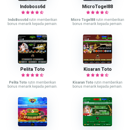
Indoboss6d
MicroTogel88
IndoBoss6d
rutin memberikan
Micro Togel88
rutin memberikan
bonus menarik kepada pemain.
bonus menarik kepada pemain.
Pelita Toto
Kisaran Toto
Pelita Toto
rutin memberikan
Kisaran Toto
rutin memberikan
bonus menarik kepada pemain.
bonus menarik kepada pemain.