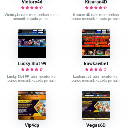
Victory4d
Kisaran4D
Victory4d
rutin memberikan bonus
Kisaran 4D
rutin memberikan
menarik kepada pemain.
bonus menarik kepada pemain.
Lucky Slot 99
kawkawbet
Lucky Slot 99
rutin memberikan
kawkawbet
rutin memberikan
bonus menarik kepada pemain.
bonus menarik kepada pemain.
Vip4dp
Vegas6D