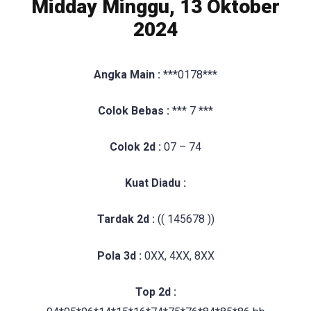
Midday Minggu, 13 Oktober
2024
Angka Main :
***0178***
Colok Bebas :
*** 7 ***
Colok 2d :
07 – 74
Kuat Diadu :
Tardak 2d :
(( 145678 ))
Pola 3d :
0XX, 4XX, 8XX
Top 2d :