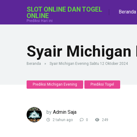
SLOT ONLINE DAN TOGEL
Beranda
ONLINE
Prediksi Hari ini
Syair Michigan
Beranda
»
Syair Michigan Evening Sabtu 12 Oktober 2024
Prediksi Michigan Evening
Prediksi Togel
by
Admin Saja
2 tahun ago
0
249