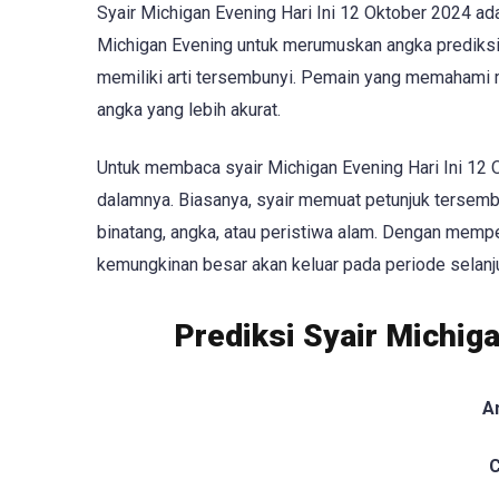
Syair Michigan Evening Hari Ini 12 Oktober 2024 ad
Michigan Evening untuk merumuskan angka prediksi. S
memiliki arti tersembunyi. Pemain yang memahami 
angka yang lebih akurat.
Untuk membaca syair Michigan Evening Hari Ini 12
dalamnya. Biasanya, syair memuat petunjuk tersembu
binatang, angka, atau peristiwa alam. Dengan mempe
kemungkinan besar akan keluar pada periode selanj
Prediksi Syair Michig
A
C