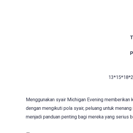
T
P
13*15*18*2
Menggunakan syair Michigan Evening memberikan ke
dengan mengikuti pola syair, peluang untuk menang 
menjadi panduan penting bagi mereka yang serius b