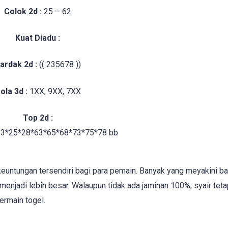
Colok 2d :
25 – 62
Kuat Diadu :
ardak 2d :
(( 235678 ))
ola 3d :
1XX, 9XX, 7XX
Top 2d :
3*25*28*63*65*68*73*75*78 bb
untungan tersendiri bagi para pemain. Banyak yang meyakini b
menjadi lebih besar. Walaupun tidak ada jaminan 100%, syair teta
ermain togel.