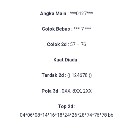
Angka Main :
***0127***
Colok Bebas :
*** 7 ***
Colok 2d :
57 – 76
Kuat Diadu :
Tardak 2d :
(( 124678 ))
Pola 3d :
0XX, 8XX, 2XX
Top 2d :
04*06*08*14*16*18*24*26*28*74*76*78 bb