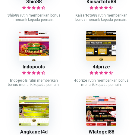
Shio88
Kaisartoto88
Shio88
rutin memberikan bonus
Kaisartoto88
rutin memberikan
menarik kepada pemain.
bonus menarik kepada pemain.
Indopools
4dprize
Indopools
rutin memberikan
4dprize
rutin memberikan bonus
bonus menarik kepada pemain.
menarik kepada pemain.
Angkanet4d
Wlatogel88