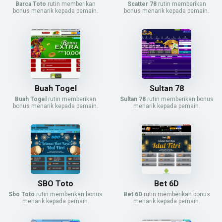
Barca Toto
rutin memberikan
Scatter 78
rutin memberikan
bonus menarik kepada pemain.
bonus menarik kepada pemain.
Buah Togel
Sultan 78
Buah Togel
rutin memberikan
Sultan 78
rutin memberikan bonus
bonus menarik kepada pemain.
menarik kepada pemain.
SBO Toto
Bet 6D
Sbo Toto
rutin memberikan bonus
Bet 6D
rutin memberikan bonus
menarik kepada pemain.
menarik kepada pemain.