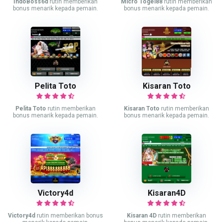
IndoBoss6d
rutin memberikan
Micro Togel88
rutin memberikan
bonus menarik kepada pemain.
bonus menarik kepada pemain.
Pelita Toto
Kisaran Toto
Pelita Toto
rutin memberikan
Kisaran Toto
rutin memberikan
bonus menarik kepada pemain.
bonus menarik kepada pemain.
Victory4d
Kisaran4D
Victory4d
rutin memberikan bonus
Kisaran 4D
rutin memberikan