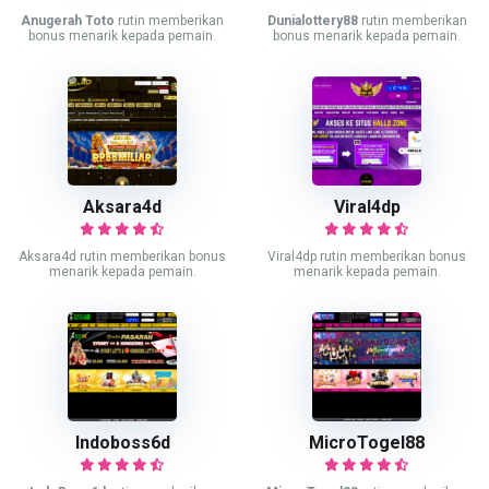
Anugerah Toto
rutin memberikan
Dunialottery88
rutin memberikan
bonus menarik kepada pemain.
bonus menarik kepada pemain.
Aksara4d
Viral4dp
Aksara4d rutin memberikan bonus
Viral4dp rutin memberikan bonus
menarik kepada pemain.
menarik kepada pemain.
Indoboss6d
MicroTogel88