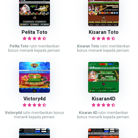
Pelita Toto
Kisaran Toto
Pelita Toto
rutin memberikan
Kisaran Toto
rutin memberikan
bonus menarik kepada pemain.
bonus menarik kepada pemain.
Victory4d
Kisaran4D
Victory4d
rutin memberikan bonus
Kisaran 4D
rutin memberikan
menarik kepada pemain.
bonus menarik kepada pemain.