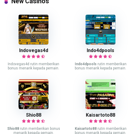
New Casinos
Indovegas4d
Indo4dpools
Indovegas4d rutin memberikan
Indo4dpools
rutin memberikan
bonus menarik kepada pemain.
bonus menarik kepada pemain.
Shio88
Kaisartoto88
Shio88
rutin memberikan bonus
Kaisartoto88
rutin memberikan
menarik kepada pemain.
bonus menarik kepada pemain.