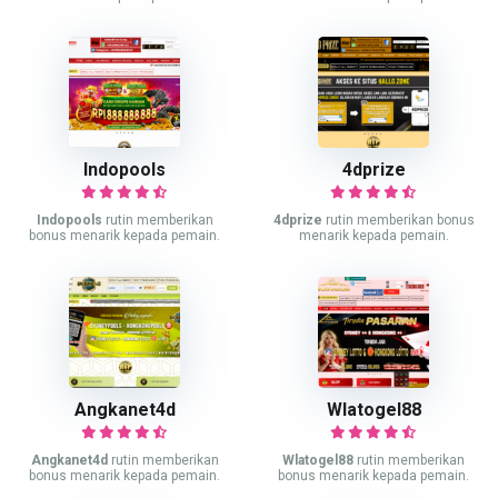
Indopools
4dprize
Indopools
rutin memberikan
4dprize
rutin memberikan bonus
bonus menarik kepada pemain.
menarik kepada pemain.
Angkanet4d
Wlatogel88
Angkanet4d
rutin memberikan
Wlatogel88
rutin memberikan
bonus menarik kepada pemain.
bonus menarik kepada pemain.