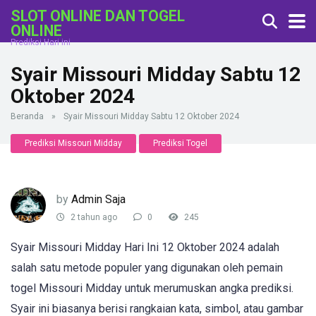
SLOT ONLINE DAN TOGEL
ONLINE
Prediksi Hari ini
Syair Missouri Midday Sabtu 12
Oktober 2024
Beranda
»
Syair Missouri Midday Sabtu 12 Oktober 2024
Prediksi Missouri Midday
Prediksi Togel
by
Admin Saja
2 tahun ago
0
245
Syair Missouri Midday Hari Ini 12 Oktober 2024 adalah
salah satu metode populer yang digunakan oleh pemain
togel Missouri Midday untuk merumuskan angka prediksi.
Syair ini biasanya berisi rangkaian kata, simbol, atau gambar