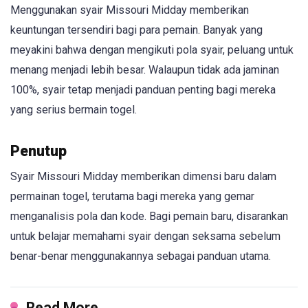
Menggunakan syair Missouri Midday memberikan
keuntungan tersendiri bagi para pemain. Banyak yang
meyakini bahwa dengan mengikuti pola syair, peluang untuk
menang menjadi lebih besar. Walaupun tidak ada jaminan
100%, syair tetap menjadi panduan penting bagi mereka
yang serius bermain togel.
Penutup
Syair Missouri Midday memberikan dimensi baru dalam
permainan togel, terutama bagi mereka yang gemar
menganalisis pola dan kode. Bagi pemain baru, disarankan
untuk belajar memahami syair dengan seksama sebelum
benar-benar menggunakannya sebagai panduan utama.
Read More