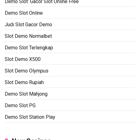
Demo Slot: Gacor Slot Online Free
Demo Slot Online
Judi Slot Gacor Demo
Slot Demo Normalbet
Demo Slot Terlengkap
Slot Demo X500
Slot Demo Olympus
Slot Demo Rupiah
Demo Slot Mahjong
Demo Slot PG
Demo Slot Station Play