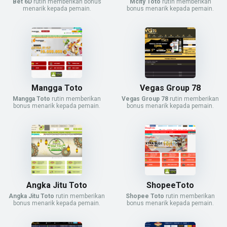
Bet 6D
rutin memberikan bonus
Mcity Toto
rutin memberikan
menarik kepada pemain.
bonus menarik kepada pemain.
Mangga Toto
Vegas Group 78
Mangga Toto
rutin memberikan
Vegas Group 78
rutin memberikan
bonus menarik kepada pemain.
bonus menarik kepada pemain.
Angka Jitu Toto
ShopeeToto
Angka Jitu
Toto
rutin memberikan
Shopee Toto
rutin memberikan
bonus menarik kepada pemain.
bonus menarik kepada pemain.