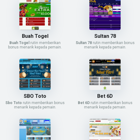
Buah Togel
Sultan 78
Buah Togel
rutin memberikan
Sultan 78
rutin memberikan bonus
bonus menarik kepada pemain.
menarik kepada pemain.
SBO Toto
Bet 6D
Sbo Toto
rutin memberikan bonus
Bet 6D
rutin memberikan bonus
menarik kepada pemain.
menarik kepada pemain.