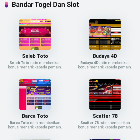
Bandar Togel Dan Slot
Seleb Toto
Budaya 4D
Seleb Toto
rutin memberikan
Budaya 4D
rutin memberikan
bonus menarik kepada pemain.
bonus menarik kepada pemain.
Barca Toto
Scatter 78
Barca Toto
rutin memberikan
Scatter 78
rutin memberikan
bonus menarik kepada pemain.
bonus menarik kepada pemain.