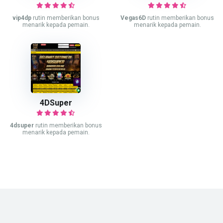
vip4dp
rutin memberikan bonus
Vegas6D
rutin memberikan bonus
menarik kepada pemain.
menarik kepada pemain.
4DSuper
4dsuper
rutin memberikan bonus
menarik kepada pemain.