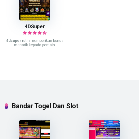
4DSuper
4dsuper
rutin memberikan bonus
menarik kepada pemain.
Bandar Togel Dan Slot