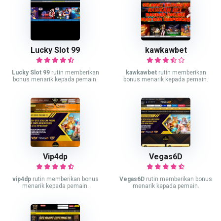
Lucky Slot 99
kawkawbet
Lucky Slot 99
rutin memberikan
kawkawbet
rutin memberikan
bonus menarik kepada pemain.
bonus menarik kepada pemain.
Vip4dp
Vegas6D
vip4dp
rutin memberikan bonus
Vegas6D
rutin memberikan bonus
menarik kepada pemain.
menarik kepada pemain.