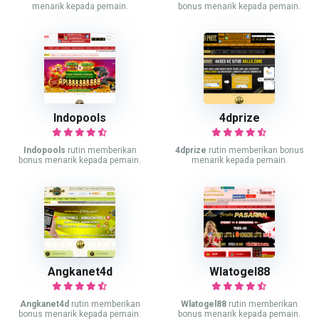
menarik kepada pemain.
bonus menarik kepada pemain.
Indopools
4dprize
Indopools
rutin memberikan
4dprize
rutin memberikan bonus
bonus menarik kepada pemain.
menarik kepada pemain.
Angkanet4d
Wlatogel88
Angkanet4d
rutin memberikan
Wlatogel88
rutin memberikan
bonus menarik kepada pemain.
bonus menarik kepada pemain.