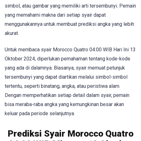
simbol, atau gambar yang memiliki arti tersembunyi. Pemain
yang memahami makna dari setiap syair dapat
menggunakannya untuk membuat prediksi angka yang lebih
akurat.
Untuk membaca syair Morocco Quatro 04:00 WIB Hari Ini 13
Oktober 2024, diperlukan pemahaman tentang kode-kode
yang ada di dalamnya. Biasanya, syair memuat petunjuk
tersembunyi yang dapat diartikan melalui simbol-simbol
tertentu, seperti binatang, angka, atau peristiwa alam.
Dengan memperhatikan setiap detail dalam syair, pemain
bisa meraba-raba angka yang kemungkinan besar akan
keluar pada periode selanjutnya.
Prediksi Syair Morocco Quatro