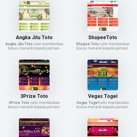
Angka Jitu Toto
ShopeeToto
Angka Jitu
Toto
rutin memberikan
Shopee Toto
rutin memberikan
bonus menarik kepada pemain.
bonus menarik kepada pemain.
3Prize Toto
Vegas Togel
3Prize Toto
rutin memberikan
Vegas Togel
rutin memberikan
bonus menarik kepada pemain.
bonus menarik kepada pemain.