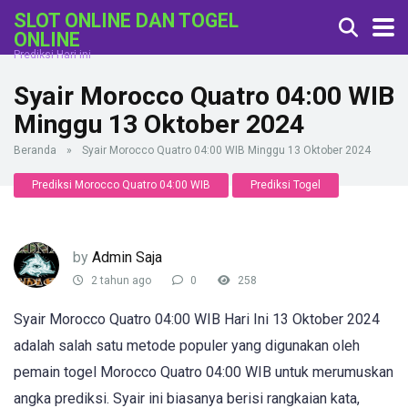
SLOT ONLINE DAN TOGEL
ONLINE
Prediksi Hari ini
Syair Morocco Quatro 04:00 WIB
Minggu 13 Oktober 2024
Beranda
»
Syair Morocco Quatro 04:00 WIB Minggu 13 Oktober 2024
Prediksi Morocco Quatro 04:00 WIB
Prediksi Togel
by
Admin Saja
2 tahun ago
0
258
Syair Morocco Quatro 04:00 WIB Hari Ini 13 Oktober 2024
adalah salah satu metode populer yang digunakan oleh
pemain togel Morocco Quatro 04:00 WIB untuk merumuskan
angka prediksi. Syair ini biasanya berisi rangkaian kata,