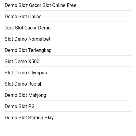
Demo Slot: Gacor Slot Online Free
Demo Slot Online
Judi Slot Gacor Demo
Slot Demo Normalbet
Demo Slot Terlengkap
Slot Demo X500
Slot Demo Olympus
Slot Demo Rupiah
Demo Slot Mahjong
Demo Slot PG
Demo Slot Station Play