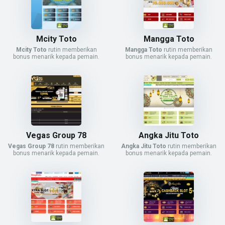
Mcity Toto
Mangga Toto
Mcity Toto
rutin memberikan
Mangga Toto
rutin memberikan
bonus menarik kepada pemain.
bonus menarik kepada pemain.
Vegas Group 78
Angka Jitu Toto
Vegas Group 78
rutin memberikan
Angka Jitu
Toto
rutin memberikan
bonus menarik kepada pemain.
bonus menarik kepada pemain.