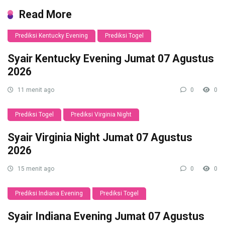
Read More
Prediksi Kentucky Evening
Prediksi Togel
Syair Kentucky Evening Jumat 07 Agustus
2026
11 menit ago
0
0
Prediksi Togel
Prediksi Virginia Night
Syair Virginia Night Jumat 07 Agustus
2026
15 menit ago
0
0
Prediksi Indiana Evening
Prediksi Togel
Syair Indiana Evening Jumat 07 Agustus