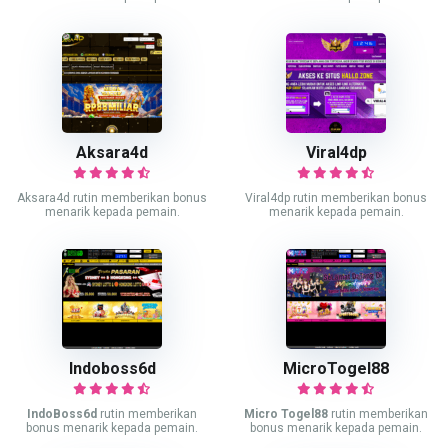
Aksara4d
Viral4dp
Aksara4d rutin memberikan bonus
Viral4dp rutin memberikan bonus
menarik kepada pemain.
menarik kepada pemain.
Indoboss6d
MicroTogel88
IndoBoss6d
rutin memberikan
Micro Togel88
rutin memberikan
bonus menarik kepada pemain.
bonus menarik kepada pemain.