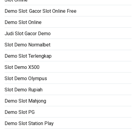
Demo Slot: Gacor Slot Online Free
Demo Slot Online
Judi Slot Gacor Demo
Slot Demo Normalbet
Demo Slot Terlengkap
Slot Demo X500
Slot Demo Olympus
Slot Demo Rupiah
Demo Slot Mahjong
Demo Slot PG
Demo Slot Station Play