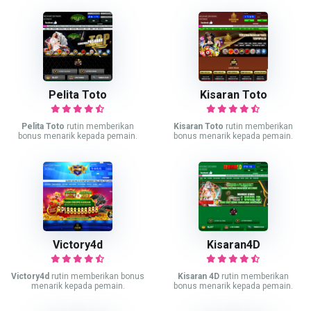
Pelita Toto
Kisaran Toto
Pelita Toto
rutin memberikan
Kisaran Toto
rutin memberikan
bonus menarik kepada pemain.
bonus menarik kepada pemain.
Victory4d
Kisaran4D
Victory4d
rutin memberikan bonus
Kisaran 4D
rutin memberikan
menarik kepada pemain.
bonus menarik kepada pemain.