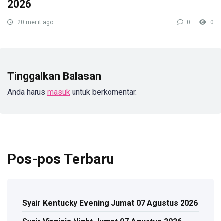
2026
20 menit ago
0
0
Tinggalkan Balasan
Anda harus
masuk
untuk berkomentar.
Pos-pos Terbaru
Syair Kentucky Evening Jumat 07 Agustus 2026