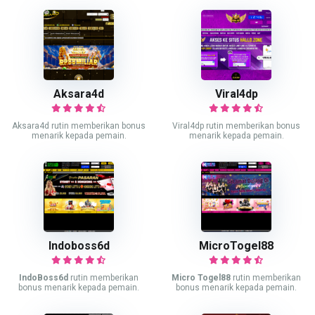
Aksara4d
Viral4dp
Aksara4d rutin memberikan bonus
Viral4dp rutin memberikan bonus
menarik kepada pemain.
menarik kepada pemain.
Indoboss6d
MicroTogel88
IndoBoss6d
rutin memberikan
Micro Togel88
rutin memberikan
bonus menarik kepada pemain.
bonus menarik kepada pemain.