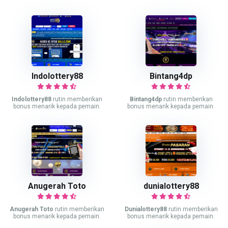
Indolottery88
Bintang4dp
Indolottery88
rutin memberikan
Bintang4dp
rutin memberikan
bonus menarik kepada pemain.
bonus menarik kepada pemain.
Anugerah Toto
dunialottery88
Anugerah Toto
rutin memberikan
Dunialottery88
rutin memberikan
bonus menarik kepada pemain.
bonus menarik kepada pemain.