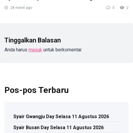
28 menit ago
0
2
Tinggalkan Balasan
Anda harus
masuk
untuk berkomentar.
Pos-pos Terbaru
Syair Gwangju Day Selasa 11 Agustus 2026
Syair Busan Day Selasa 11 Agustus 2026