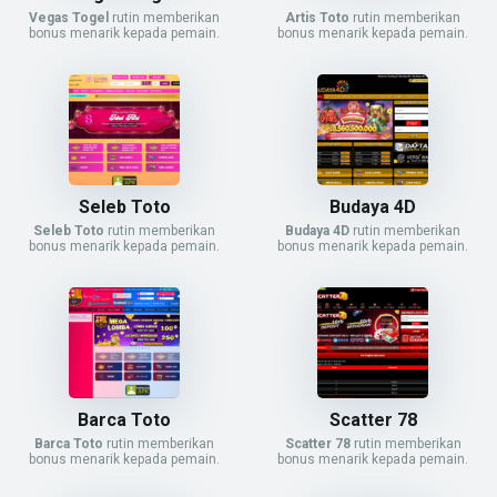
Vegas Togel
rutin memberikan
Artis Toto
rutin memberikan
bonus menarik kepada pemain.
bonus menarik kepada pemain.
Seleb Toto
Budaya 4D
Seleb Toto
rutin memberikan
Budaya 4D
rutin memberikan
bonus menarik kepada pemain.
bonus menarik kepada pemain.
Barca Toto
Scatter 78
Barca Toto
rutin memberikan
Scatter 78
rutin memberikan
bonus menarik kepada pemain.
bonus menarik kepada pemain.