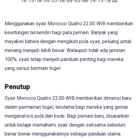
14*15*18*34*35*38*64*65*68*74*75*78 bb
Menggunakan syair Morocco Quatro 22:00 WIB memberikan
keuntungan tersendiri bagi para pemain. Banyak yang
meyakini bahwa dengan mengikuti pola syair, peluang untuk
menang menjadi lebih besar. Walaupun tidak ada jaminan
100%, syair tetap menjadi panduan penting bagi mereka
yang serius bermain togel.
Penutup
Syair Morocco Quatro 22:00 WIB memberikan dimensi baru
dalam permainan togel, terutama bagi mereka yang gemar
menganalisis pola dan kode. Bagi pemain baru, disarankan
untuk belajar memahami syair dengan seksama sebelum
benar-benar menggunakannya sebagai panduan utama.