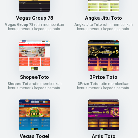
Vegas Group 78
Angka Jitu Toto
Vegas Group 78
rutin memberikan
Angka Jitu
Toto
rutin memberikan
bonus menarik kepada pemain.
bonus menarik kepada pemain.
ShopeeToto
3Prize Toto
Shopee Toto
rutin memberikan
3Prize Toto
rutin memberikan
bonus menarik kepada pemain.
bonus menarik kepada pemain.
Vegas Togel
Artis Toto