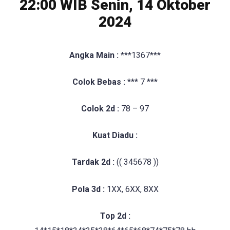
22:00 WIB Senin, 14 Oktober
2024
Angka Main :
***1367***
Colok Bebas :
*** 7 ***
Colok 2d :
78 – 97
Kuat Diadu :
Tardak 2d :
(( 345678 ))
Pola 3d :
1XX, 6XX, 8XX
Top 2d :