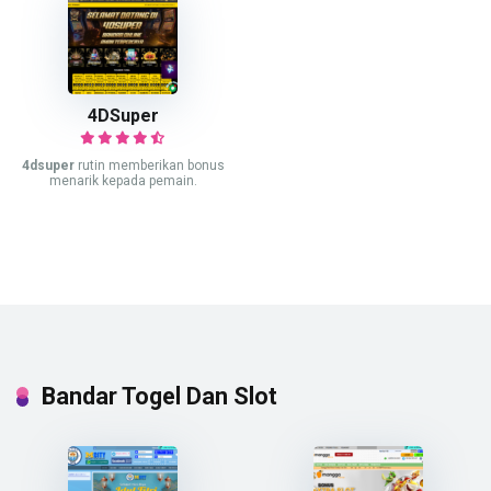
4DSuper
4dsuper
rutin memberikan bonus
menarik kepada pemain.
Bandar Togel Dan Slot