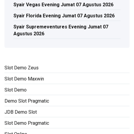
Syair Vegas Evening Jumat 07 Agustus 2026
Syair Florida Evening Jumat 07 Agustus 2026
Syair Supremeventures Evening Jumat 07
Agustus 2026
Slot Demo Zeus
Slot Demo Maxwin
Slot Demo
Demo Slot Pragmatic
JDB Demo Slot
Slot Demo Pragmatic