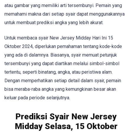
atau gambar yang memiliki arti tersembunyi. Pemain yang
memahami makna dari setiap syair dapat menggunakannya
untuk membuat prediksi angka yang lebih akurat.
Untuk membaca syair New Jersey Midday Hari Ini 15
Oktober 2024, diperlukan pemahaman tentang kode-kode
yang ada di dalamnya. Biasanya, syair memuat petunjuk
tersembunyi yang dapat diartikan melalui simbol-simbol
tertentu, seperti binatang, angka, atau peristiwa alam.
Dengan memperhatikan setiap detail dalam syair, pemain
bisa meraba-raba angka yang kemungkinan besar akan
keluar pada periode selanjutnya.
Prediksi Syair New Jersey
Midday Selasa, 15 Oktober