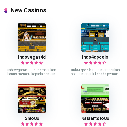
New Casinos
Indovegas4d
Indo4dpools
Indovegas4d rutin memberikan
Indo4dpools
rutin memberikan
bonus menarik kepada pemain.
bonus menarik kepada pemain.
Shio88
Kaisartoto88