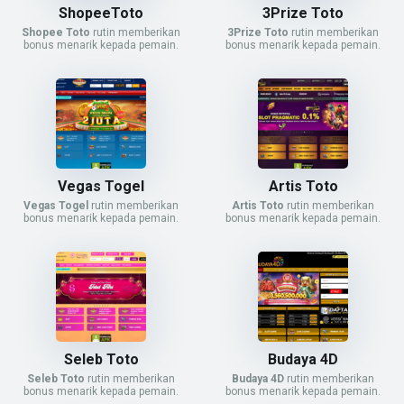
ShopeeToto
3Prize Toto
Shopee Toto
rutin memberikan
3Prize Toto
rutin memberikan
bonus menarik kepada pemain.
bonus menarik kepada pemain.
Vegas Togel
Artis Toto
Vegas Togel
rutin memberikan
Artis Toto
rutin memberikan
bonus menarik kepada pemain.
bonus menarik kepada pemain.
Seleb Toto
Budaya 4D
Seleb Toto
rutin memberikan
Budaya 4D
rutin memberikan
bonus menarik kepada pemain.
bonus menarik kepada pemain.