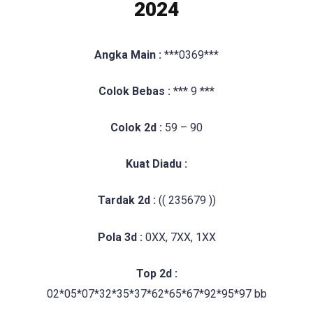
2024
Angka Main :
***0369***
Colok Bebas :
*** 9 ***
Colok 2d :
59 – 90
Kuat Diadu :
Tardak 2d :
(( 235679 ))
Pola 3d :
0XX, 7XX, 1XX
Top 2d :
02*05*07*32*35*37*62*65*67*92*95*97 bb