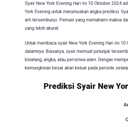
Syair New York Evening Hari Ini 10 Oktober 2024 a
York Evening untuk merumuskan angka prediksi. Syair
arti tersembunyi. Pemain yang memahami makna dar
yang lebih akurat.
Untuk membaca syair New York Evening Hari Ini 10
dalamnya. Biasanya, syair memuat petunjuk tersembu
binatang, angka, atau peristiwa alam. Dengan mempe
kemungkinan besar akan keluar pada periode selanj
Prediksi Syair New Yo
A
C