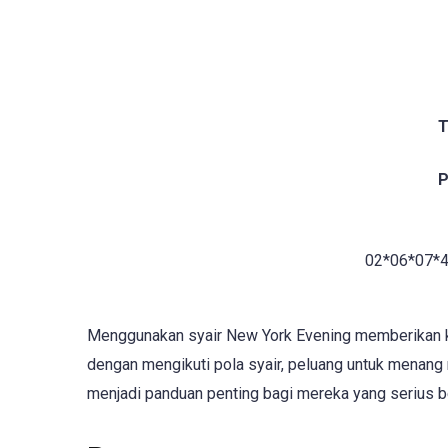
T
P
02*06*07*4
Menggunakan syair New York Evening memberikan ke
dengan mengikuti pola syair, peluang untuk menang 
menjadi panduan penting bagi mereka yang serius b