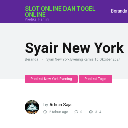
SLOT ONLINE DAN TOGEL
Beranda
ONLINE
Prediksi Hari ini
Syair New York
Beranda
»
Syair New York Evening Kamis 10 Oktober 2024
Prediksi New York Evening
Prediksi Togel
by
Admin Saja
2 tahun ago
0
314