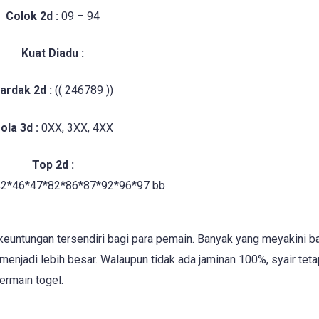
Colok 2d :
09 – 94
Kuat Diadu :
ardak 2d :
(( 246789 ))
ola 3d :
0XX, 3XX, 4XX
Top 2d :
2*46*47*82*86*87*92*96*97 bb
untungan tersendiri bagi para pemain. Banyak yang meyakini 
menjadi lebih besar. Walaupun tidak ada jaminan 100%, syair teta
ermain togel.