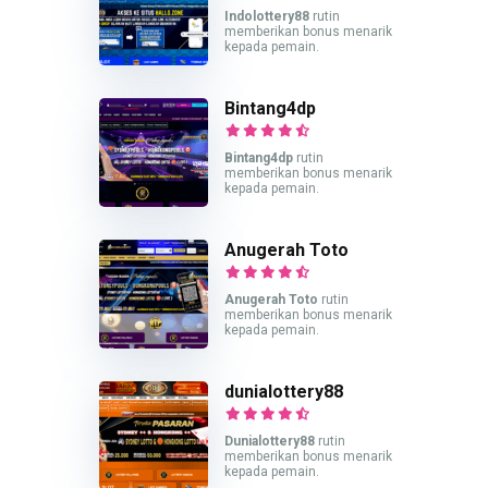
Indolottery88
rutin
memberikan bonus menarik
kepada pemain.
Bintang4dp
Bintang4dp
rutin
memberikan bonus menarik
kepada pemain.
Anugerah Toto
Anugerah Toto
rutin
memberikan bonus menarik
kepada pemain.
dunialottery88
Dunialottery88
rutin
memberikan bonus menarik
kepada pemain.