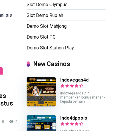
Slot Demo Olympus
alisis
Slot Demo Rupiah
Demo Slot Mahjong
Demo Slot PG
Demo Slot Station Play
New Casinos
Indovegas4d
Indovegas4d rutin
es
memberikan bonus menarik
kepada pemain.
ustus
Indo4dpools
0
1