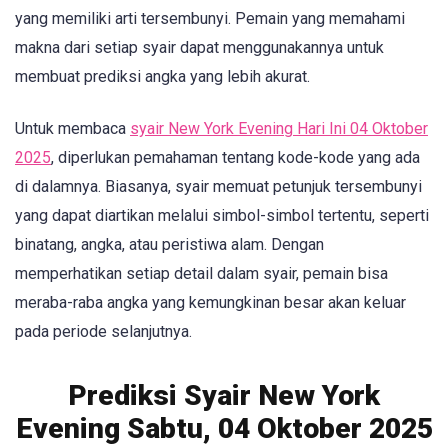
yang memiliki arti tersembunyi. Pemain yang memahami
makna dari setiap syair dapat menggunakannya untuk
membuat prediksi angka yang lebih akurat.
Untuk membaca
syair New York Evening Hari Ini 04 Oktober
2025
, diperlukan pemahaman tentang kode-kode yang ada
di dalamnya. Biasanya, syair memuat petunjuk tersembunyi
yang dapat diartikan melalui simbol-simbol tertentu, seperti
binatang, angka, atau peristiwa alam. Dengan
memperhatikan setiap detail dalam syair, pemain bisa
meraba-raba angka yang kemungkinan besar akan keluar
pada periode selanjutnya.
Prediksi Syair New York
Evening Sabtu, 04 Oktober 2025