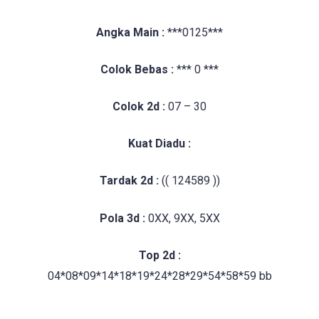
Angka Main :
***0125***
Colok Bebas :
*** 0 ***
Colok 2d :
07 – 30
Kuat Diadu :
Tardak 2d :
(( 124589 ))
Pola 3d :
0XX, 9XX, 5XX
Top 2d :
04*08*09*14*18*19*24*28*29*54*58*59 bb