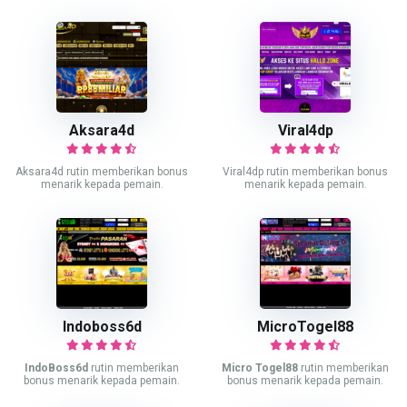
Aksara4d
Viral4dp
Aksara4d rutin memberikan bonus
Viral4dp rutin memberikan bonus
menarik kepada pemain.
menarik kepada pemain.
Indoboss6d
MicroTogel88
IndoBoss6d
rutin memberikan
Micro Togel88
rutin memberikan
bonus menarik kepada pemain.
bonus menarik kepada pemain.