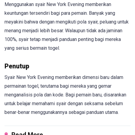
Menggunakan syair New York Evening memberikan
keuntungan tersendiri bagi para pemain. Banyak yang
meyakini bahwa dengan mengikuti pola syair, peluang untuk
menang menjadi lebih besar. Walaupun tidak ada jaminan
100%, syair tetap menjadi panduan penting bagi mereka
yang serius bermain togel.
Penutup
Syair New York Evening memberikan dimensi baru dalam
permainan togel, terutama bagi mereka yang gemar
menganalisis pola dan kode. Bagi pemain baru, disarankan
untuk belajar memahami syair dengan seksama sebelum
benar-benar menggunakannya sebagai panduan utama.
Read More