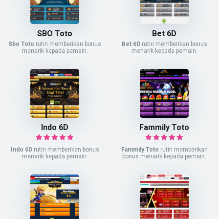
SBO Toto
Bet 6D
Sbo Toto
rutin memberikan bonus
Bet 6D
rutin memberikan bonus
menarik kepada pemain.
menarik kepada pemain.
Indo 6D
Fammily Toto
Indo 6D
rutin memberikan bonus
Fammily Toto
rutin memberikan
menarik kepada pemain.
bonus menarik kepada pemain.