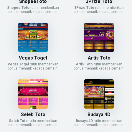
ShopeeToto
3Prize Toto
Shopee Toto
rutin memberikan
3Prize Toto
rutin memberikan
bonus menarik kepada pemain.
bonus menarik kepada pemain.
Vegas Togel
Artis Toto
Vegas Togel
rutin memberikan
Artis Toto
rutin memberikan
bonus menarik kepada pemain.
bonus menarik kepada pemain.
Seleb Toto
Budaya 4D
Seleb Toto
rutin memberikan
Budaya 4D
rutin memberikan
bonus menarik kepada pemain.
bonus menarik kepada pemain.