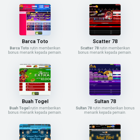
Barca Toto
Scatter 78
Barca Toto
rutin memberikan
Scatter 78
rutin memberikan
bonus menarik kepada pemain.
bonus menarik kepada pemain.
Buah Togel
Sultan 78
Buah Togel
rutin memberikan
Sultan 78
rutin memberikan bonus
bonus menarik kepada pemain.
menarik kepada pemain.