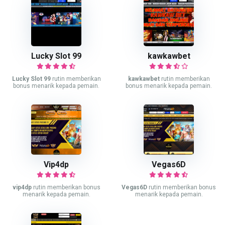
Lucky Slot 99
kawkawbet
Lucky Slot 99
rutin memberikan
kawkawbet
rutin memberikan
bonus menarik kepada pemain.
bonus menarik kepada pemain.
Vip4dp
Vegas6D
vip4dp
rutin memberikan bonus
Vegas6D
rutin memberikan bonus
menarik kepada pemain.
menarik kepada pemain.