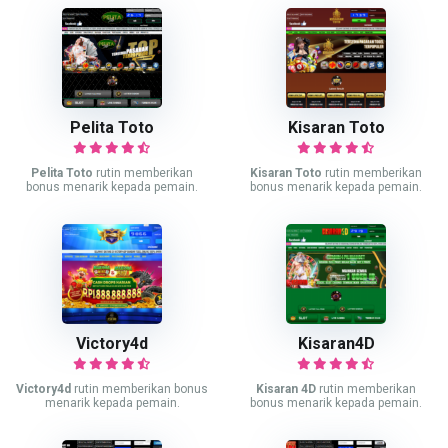
Pelita Toto
Kisaran Toto
Pelita Toto
rutin memberikan
Kisaran Toto
rutin memberikan
bonus menarik kepada pemain.
bonus menarik kepada pemain.
Victory4d
Kisaran4D
Victory4d
rutin memberikan bonus
Kisaran 4D
rutin memberikan
menarik kepada pemain.
bonus menarik kepada pemain.