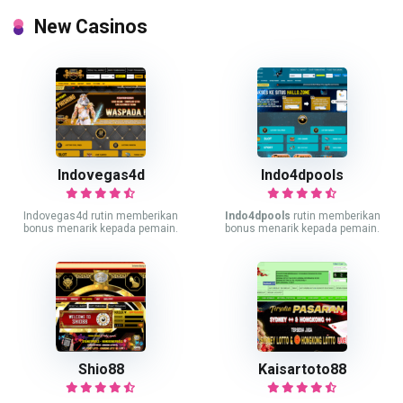
New Casinos
Indovegas4d
Indo4dpools
Indovegas4d rutin memberikan
Indo4dpools
rutin memberikan
bonus menarik kepada pemain.
bonus menarik kepada pemain.
Shio88
Kaisartoto88