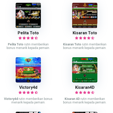
Pelita Toto
Kisaran Toto
Pelita Toto
rutin memberikan
Kisaran Toto
rutin memberikan
bonus menarik kepada pemain.
bonus menarik kepada pemain.
Victory4d
Kisaran4D
Victory4d
rutin memberikan bonus
Kisaran 4D
rutin memberikan
menarik kepada pemain.
bonus menarik kepada pemain.