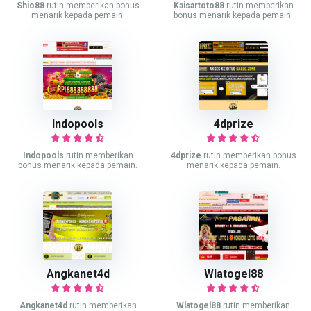
Shio88
rutin memberikan bonus
Kaisartoto88
rutin memberikan
menarik kepada pemain.
bonus menarik kepada pemain.
Indopools
4dprize
Indopools
rutin memberikan
4dprize
rutin memberikan bonus
bonus menarik kepada pemain.
menarik kepada pemain.
Angkanet4d
Wlatogel88
Angkanet4d
rutin memberikan
Wlatogel88
rutin memberikan