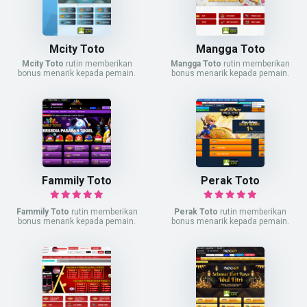
Mcity Toto
Mangga Toto
Mcity Toto
rutin memberikan
Mangga Toto
rutin memberikan
bonus menarik kepada pemain.
bonus menarik kepada pemain.
Fammily Toto
Perak Toto
Fammily Toto
rutin memberikan
Perak Toto
rutin memberikan
bonus menarik kepada pemain.
bonus menarik kepada pemain.