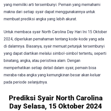
yang memiliki arti tersembunyi. Pemain yang memahami
makna dari setiap syair dapat menggunakannya untuk
membuat prediksi angka yang lebih akurat.
Untuk membaca syair North Carolina Day Hari Ini 15 Oktober
2024, diperlukan pemahaman tentang kode-kode yang ada
di dalamnya. Biasanya, syair memuat petunjuk tersembunyi
yang dapat diartikan melalui simbol-simbol tertentu, seperti
binatang, angka, atau peristiwa alam. Dengan
memperhatikan setiap detail dalam syair, pemain bisa
meraba-raba angka yang kemungkinan besar akan keluar
pada periode selanjutnya.
Prediksi Syair North Carolina
Day Selasa, 15 Oktober 2024