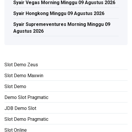
Syair Vegas Morning Minggu 09 Agustus 2026
Syair Hongkong Minggu 09 Agustus 2026
Syair Supremeventures Morning Minggu 09
Agustus 2026
Slot Demo Zeus
Slot Demo Maxwin
Slot Demo
Demo Slot Pragmatic
JDB Demo Slot
Slot Demo Pragmatic
Slot Online