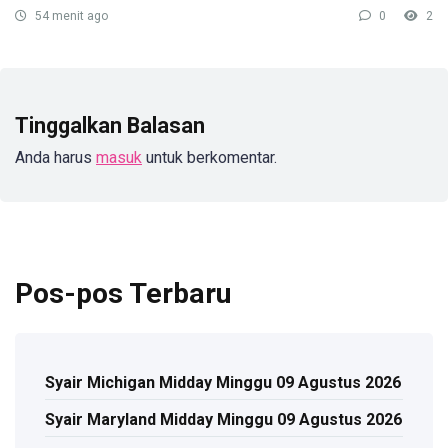
54 menit ago
0
2
Tinggalkan Balasan
Anda harus
masuk
untuk berkomentar.
Pos-pos Terbaru
Syair Michigan Midday Minggu 09 Agustus 2026
Syair Maryland Midday Minggu 09 Agustus 2026