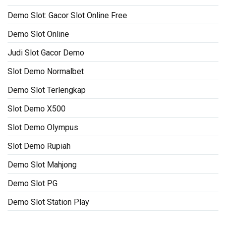
Demo Slot: Gacor Slot Online Free
Demo Slot Online
Judi Slot Gacor Demo
Slot Demo Normalbet
Demo Slot Terlengkap
Slot Demo X500
Slot Demo Olympus
Slot Demo Rupiah
Demo Slot Mahjong
Demo Slot PG
Demo Slot Station Play