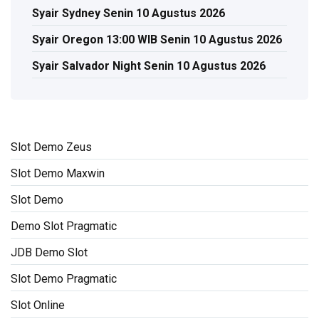
Syair Sydney Senin 10 Agustus 2026
Syair Oregon 13:00 WIB Senin 10 Agustus 2026
Syair Salvador Night Senin 10 Agustus 2026
Slot Demo Zeus
Slot Demo Maxwin
Slot Demo
Demo Slot Pragmatic
JDB Demo Slot
Slot Demo Pragmatic
Slot Online