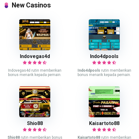
New Casinos
Indovegas4d
Indo4dpools
Indovegas4d rutin memberikan
Indo4dpools
rutin memberikan
bonus menarik kepada pemain.
bonus menarik kepada pemain.
Shio88
Kaisartoto88
Shio88
rutin memberikan bonus
Kaisartoto88
rutin memberikan