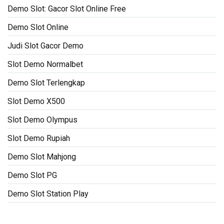
Demo Slot: Gacor Slot Online Free
Demo Slot Online
Judi Slot Gacor Demo
Slot Demo Normalbet
Demo Slot Terlengkap
Slot Demo X500
Slot Demo Olympus
Slot Demo Rupiah
Demo Slot Mahjong
Demo Slot PG
Demo Slot Station Play