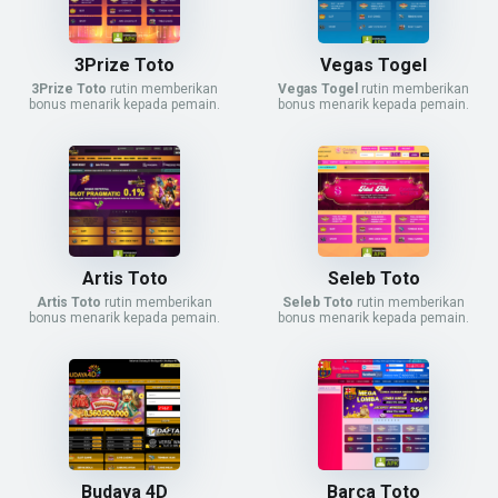
3Prize Toto
Vegas Togel
3Prize Toto
rutin memberikan
Vegas Togel
rutin memberikan
bonus menarik kepada pemain.
bonus menarik kepada pemain.
Artis Toto
Seleb Toto
Artis Toto
rutin memberikan
Seleb Toto
rutin memberikan
bonus menarik kepada pemain.
bonus menarik kepada pemain.
Budaya 4D
Barca Toto