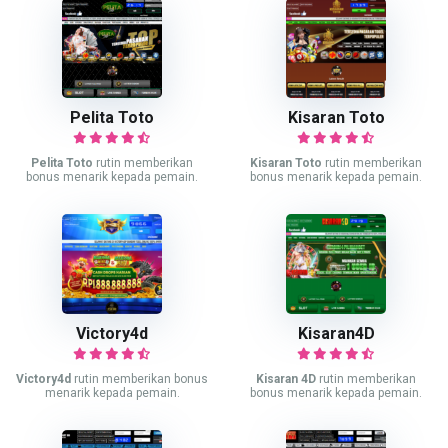
Pelita Toto
Kisaran Toto
Pelita Toto
rutin memberikan
Kisaran Toto
rutin memberikan
bonus menarik kepada pemain.
bonus menarik kepada pemain.
Victory4d
Kisaran4D
Victory4d
rutin memberikan bonus
Kisaran 4D
rutin memberikan
menarik kepada pemain.
bonus menarik kepada pemain.