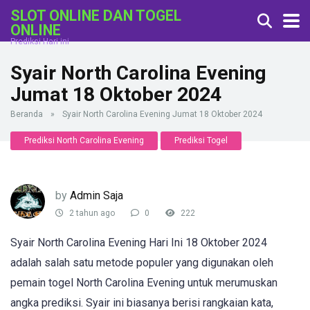
SLOT ONLINE DAN TOGEL
ONLINE
Prediksi Hari ini
Syair North Carolina Evening
Jumat 18 Oktober 2024
Beranda
»
Syair North Carolina Evening Jumat 18 Oktober 2024
Prediksi North Carolina Evening
Prediksi Togel
by
Admin Saja
2 tahun ago
0
222
Syair North Carolina Evening Hari Ini 18 Oktober 2024
adalah salah satu metode populer yang digunakan oleh
pemain togel North Carolina Evening untuk merumuskan
angka prediksi. Syair ini biasanya berisi rangkaian kata,