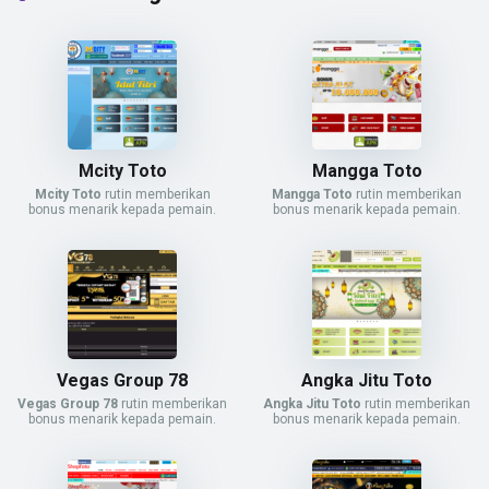
Mcity Toto
Mangga Toto
Mcity Toto
rutin memberikan
Mangga Toto
rutin memberikan
bonus menarik kepada pemain.
bonus menarik kepada pemain.
Vegas Group 78
Angka Jitu Toto
Vegas Group 78
rutin memberikan
Angka Jitu
Toto
rutin memberikan
bonus menarik kepada pemain.
bonus menarik kepada pemain.