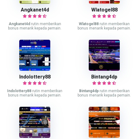
Angkanet4d
Wlatogel88
Angkanet4d
rutin memberikan
Wlatogel88
rutin memberikan
bonus menarik kepada pemain.
bonus menarik kepada pemain.
Indolottery88
Bintang4dp
Indolottery88
rutin memberikan
Bintang4dp
rutin memberikan
bonus menarik kepada pemain.
bonus menarik kepada pemain.