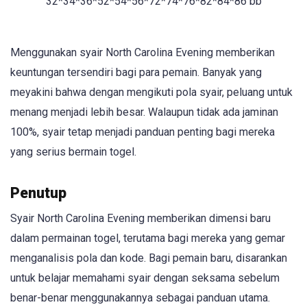
32*34*36*52*54*56*72*74*76*82*84*86 bb
Menggunakan syair North Carolina Evening memberikan
keuntungan tersendiri bagi para pemain. Banyak yang
meyakini bahwa dengan mengikuti pola syair, peluang untuk
menang menjadi lebih besar. Walaupun tidak ada jaminan
100%, syair tetap menjadi panduan penting bagi mereka
yang serius bermain togel.
Penutup
Syair North Carolina Evening memberikan dimensi baru
dalam permainan togel, terutama bagi mereka yang gemar
menganalisis pola dan kode. Bagi pemain baru, disarankan
untuk belajar memahami syair dengan seksama sebelum
benar-benar menggunakannya sebagai panduan utama.