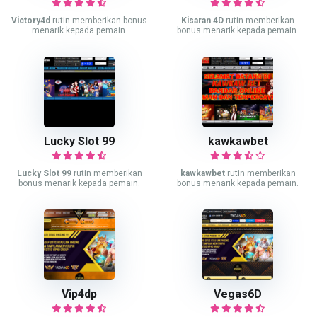
Victory4d
rutin memberikan bonus
Kisaran 4D
rutin memberikan
menarik kepada pemain.
bonus menarik kepada pemain.
Lucky Slot 99
kawkawbet
Lucky Slot 99
rutin memberikan
kawkawbet
rutin memberikan
bonus menarik kepada pemain.
bonus menarik kepada pemain.
Vip4dp
Vegas6D