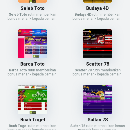
Seleb Toto
Budaya 4D
Seleb Toto
rutin memberikan
Budaya 4D
rutin memberikan
bonus menarik kepada pemain.
bonus menarik kepada pemain.
Barca Toto
Scatter 78
Barca Toto
rutin memberikan
Scatter 78
rutin memberikan
bonus menarik kepada pemain.
bonus menarik kepada pemain.
Buah Togel
Sultan 78
Buah Togel
rutin memberikan
Sultan 78
rutin memberikan bonus
bonus menarik kepada pemain.
menarik kepada pemain.