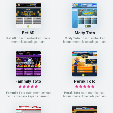
Bet 6D
Mcity Toto
Bet 6D
rutin memberikan bonus
Mcity Toto
rutin memberikan
menarik kepada pemain.
bonus menarik kepada pemain.
Fammily Toto
Perak Toto
Fammily Toto
rutin memberikan
Perak Toto
rutin memberikan
bonus menarik kepada pemain.
bonus menarik kepada pemain.