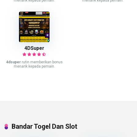
menarik kepada pemain.
menarik kepada pemain.
4DSuper
4dsuper
rutin memberikan bonus
menarik kepada pemain.
Bandar Togel Dan Slot