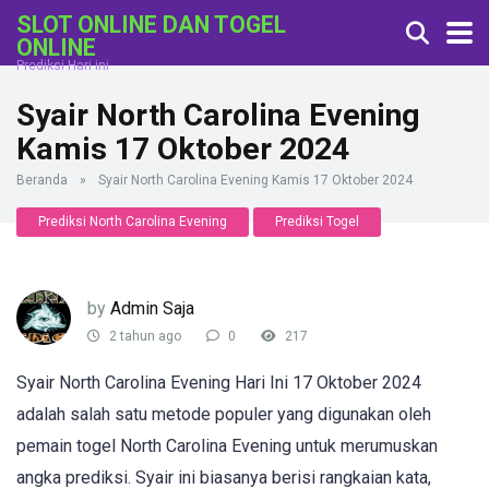
SLOT ONLINE DAN TOGEL
ONLINE
Prediksi Hari ini
Syair North Carolina Evening
Kamis 17 Oktober 2024
Beranda
»
Syair North Carolina Evening Kamis 17 Oktober 2024
Prediksi North Carolina Evening
Prediksi Togel
by
Admin Saja
2 tahun ago
0
217
Syair North Carolina Evening Hari Ini 17 Oktober 2024
adalah salah satu metode populer yang digunakan oleh
pemain togel North Carolina Evening untuk merumuskan
angka prediksi. Syair ini biasanya berisi rangkaian kata,