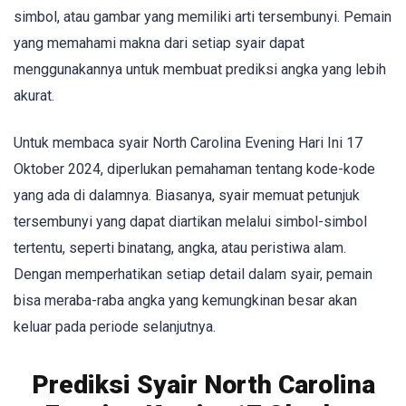
simbol, atau gambar yang memiliki arti tersembunyi. Pemain
yang memahami makna dari setiap syair dapat
menggunakannya untuk membuat prediksi angka yang lebih
akurat.
Untuk membaca syair North Carolina Evening Hari Ini 17
Oktober 2024, diperlukan pemahaman tentang kode-kode
yang ada di dalamnya. Biasanya, syair memuat petunjuk
tersembunyi yang dapat diartikan melalui simbol-simbol
tertentu, seperti binatang, angka, atau peristiwa alam.
Dengan memperhatikan setiap detail dalam syair, pemain
bisa meraba-raba angka yang kemungkinan besar akan
keluar pada periode selanjutnya.
Prediksi Syair North Carolina