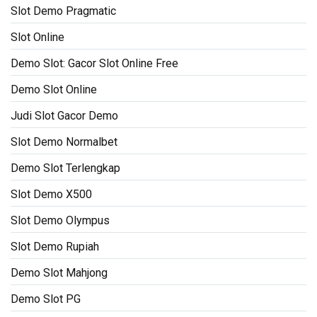
Slot Demo Pragmatic
Slot Online
Demo Slot: Gacor Slot Online Free
Demo Slot Online
Judi Slot Gacor Demo
Slot Demo Normalbet
Demo Slot Terlengkap
Slot Demo X500
Slot Demo Olympus
Slot Demo Rupiah
Demo Slot Mahjong
Demo Slot PG