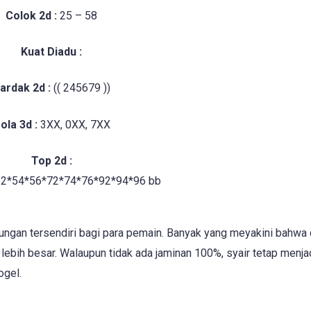
Colok 2d :
25 – 58
Kuat Diadu :
ardak 2d :
(( 245679 ))
ola 3d :
3XX, 0XX, 7XX
Top 2d :
2*54*56*72*74*76*92*94*96 bb
ngan tersendiri bagi para pemain. Banyak yang meyakini bahwa
lebih besar. Walaupun tidak ada jaminan 100%, syair tetap menja
ogel.