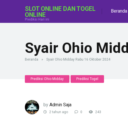
SLOT ONLINE DAN TOGEL
Beranda
ONLINE
Prediksi Hari ini
Syair Ohio Mid
Beranda
»
Syair Ohio Midday Rabu 16 Oktober 2024
Prediksi Ohio Midday
Prediksi Togel
by
Admin Saja
2 tahun ago
0
243