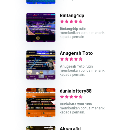
Bintang4dp
Bintang4dp
rutin
memberikan bonus menarik
kepada pemain.
Anugerah Toto
Anugerah Toto
rutin
memberikan bonus menarik
kepada pemain.
dunialottery88
Dunialottery88
rutin
memberikan bonus menarik
kepada pemain.
Aksara4d