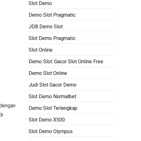
Slot Demo
Demo Slot Pragmatic
JDB Demo Slot
Slot Demo Pragmatic
Slot Online
Demo Slot: Gacor Slot Online Free
Demo Slot Online
Judi Slot Gacor Demo
Slot Demo Normalbet
 dengan
Demo Slot Terlengkap
di
Slot Demo X500
Slot Demo Olympus