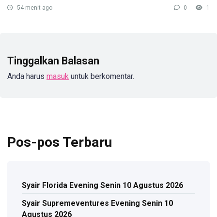
54 menit ago
0
1
Tinggalkan Balasan
Anda harus
masuk
untuk berkomentar.
Pos-pos Terbaru
Syair Florida Evening Senin 10 Agustus 2026
Syair Supremeventures Evening Senin 10
Agustus 2026