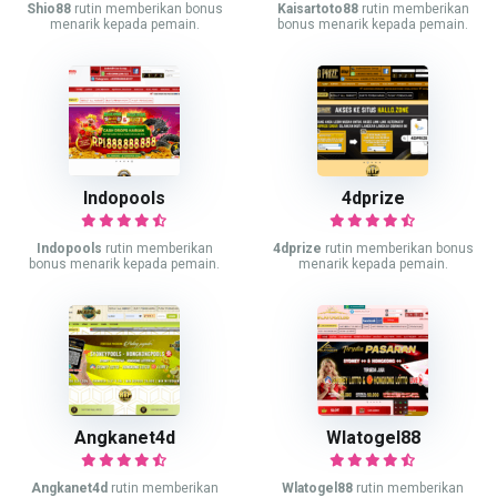
Shio88
rutin memberikan bonus
Kaisartoto88
rutin memberikan
menarik kepada pemain.
bonus menarik kepada pemain.
Indopools
4dprize
Indopools
rutin memberikan
4dprize
rutin memberikan bonus
bonus menarik kepada pemain.
menarik kepada pemain.
Angkanet4d
Wlatogel88
Angkanet4d
rutin memberikan
Wlatogel88
rutin memberikan