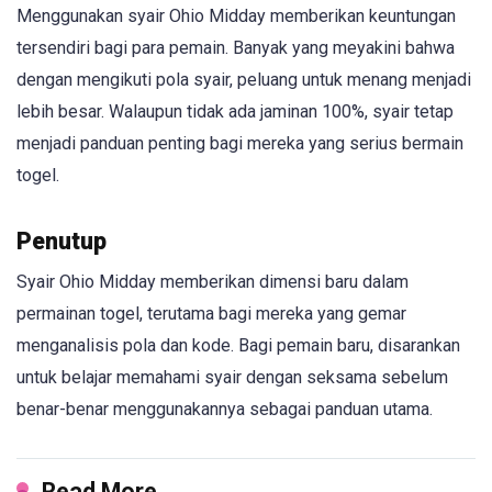
Menggunakan syair Ohio Midday memberikan keuntungan
tersendiri bagi para pemain. Banyak yang meyakini bahwa
dengan mengikuti pola syair, peluang untuk menang menjadi
lebih besar. Walaupun tidak ada jaminan 100%, syair tetap
menjadi panduan penting bagi mereka yang serius bermain
togel.
Penutup
Syair Ohio Midday memberikan dimensi baru dalam
permainan togel, terutama bagi mereka yang gemar
menganalisis pola dan kode. Bagi pemain baru, disarankan
untuk belajar memahami syair dengan seksama sebelum
benar-benar menggunakannya sebagai panduan utama.
Read More