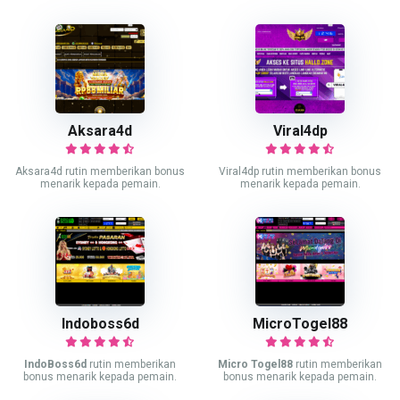
Aksara4d
Viral4dp
Aksara4d rutin memberikan bonus
Viral4dp rutin memberikan bonus
menarik kepada pemain.
menarik kepada pemain.
Indoboss6d
MicroTogel88
IndoBoss6d
rutin memberikan
Micro Togel88
rutin memberikan
bonus menarik kepada pemain.
bonus menarik kepada pemain.