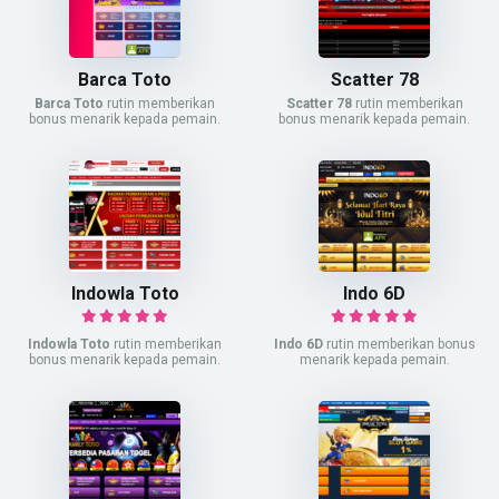
Barca Toto
Scatter 78
Barca Toto
rutin memberikan
Scatter 78
rutin memberikan
bonus menarik kepada pemain.
bonus menarik kepada pemain.
Indowla Toto
Indo 6D
Indowla Toto
rutin memberikan
Indo 6D
rutin memberikan bonus
bonus menarik kepada pemain.
menarik kepada pemain.