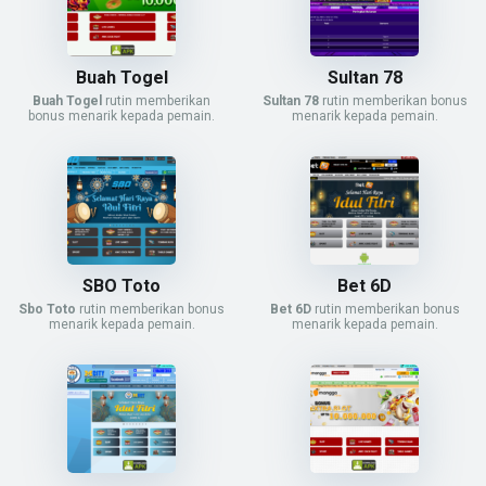
Buah Togel
Sultan 78
Buah Togel
rutin memberikan
Sultan 78
rutin memberikan bonus
bonus menarik kepada pemain.
menarik kepada pemain.
SBO Toto
Bet 6D
Sbo Toto
rutin memberikan bonus
Bet 6D
rutin memberikan bonus
menarik kepada pemain.
menarik kepada pemain.