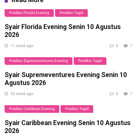
Prediksi Florida Evening
Prediksi Togel
Syair Florida Evening Senin 10 Agustus
2026
11 menit ago
0
1
Prediksi Supremeventures Evening
Prediksi Togel
Syair Supremeventures Evening Senin 10
Agustus 2026
33 menit ago
0
1
Prediksi Caribbean Evening
Prediksi Togel
Syair Caribbean Evening Senin 10 Agustus
2026