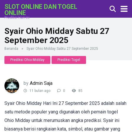
SLOT ONLINE DAN TOGEL
ONLINE
Prediksi Hari ini
Syair Ohio Midday Sabtu 27
September 2025
Beranda
»
Syair Ohio Midday Sabtu 27 September 2025
Prediksi Ohio Midday
Prediksi Togel
by
Admin Saja
11 bulan ago
0
85
Syair Ohio Midday Hari Ini 27 September 2025 adalah salah
satu metode populer yang digunakan oleh pemain togel
Ohio Midday untuk merumuskan angka prediksi. Syair ini
biasanya berisi rangkaian kata, simbol, atau gambar yang