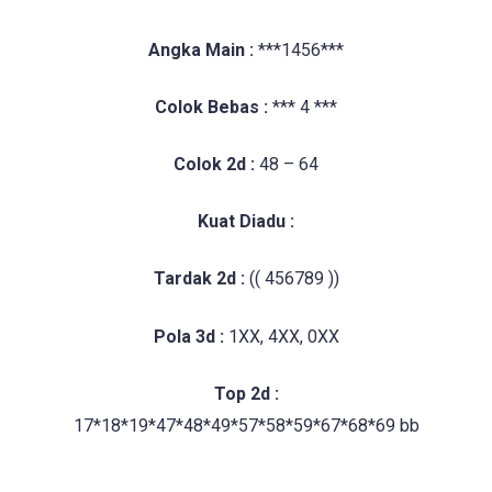
Angka Main :
***1456***
Colok Bebas :
*** 4 ***
Colok 2d :
48 – 64
Kuat Diadu :
Tardak 2d :
(( 456789 ))
Pola 3d :
1XX, 4XX, 0XX
Top 2d :
17*18*19*47*48*49*57*58*59*67*68*69 bb