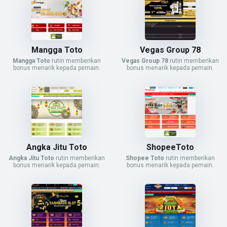
Mangga Toto
Vegas Group 78
Mangga Toto
rutin memberikan
Vegas Group 78
rutin memberikan
bonus menarik kepada pemain.
bonus menarik kepada pemain.
Angka Jitu Toto
ShopeeToto
Angka Jitu
Toto
rutin memberikan
Shopee Toto
rutin memberikan
bonus menarik kepada pemain.
bonus menarik kepada pemain.