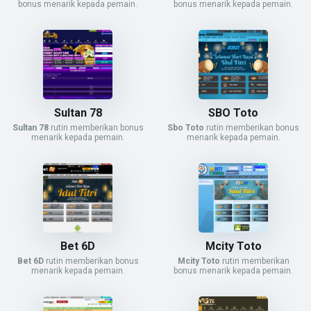
bonus menarik kepada pemain.
bonus menarik kepada pemain.
Sultan 78
SBO Toto
Sultan 78
rutin memberikan bonus
Sbo Toto
rutin memberikan bonus
menarik kepada pemain.
menarik kepada pemain.
Bet 6D
Mcity Toto
Bet 6D
rutin memberikan bonus
Mcity Toto
rutin memberikan
menarik kepada pemain.
bonus menarik kepada pemain.