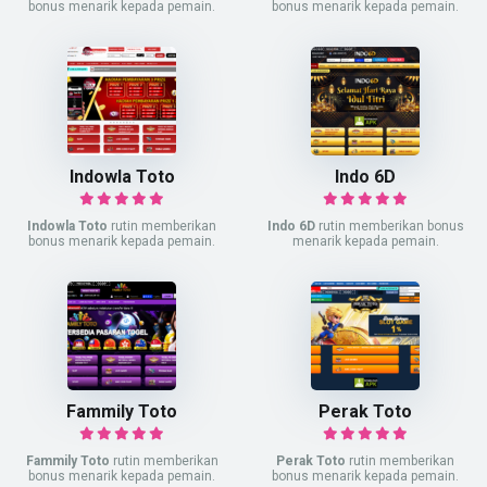
bonus menarik kepada pemain.
bonus menarik kepada pemain.
Indowla Toto
Indo 6D
Indowla Toto
rutin memberikan
Indo 6D
rutin memberikan bonus
bonus menarik kepada pemain.
menarik kepada pemain.
Fammily Toto
Perak Toto
Fammily Toto
rutin memberikan
Perak Toto
rutin memberikan
bonus menarik kepada pemain.
bonus menarik kepada pemain.