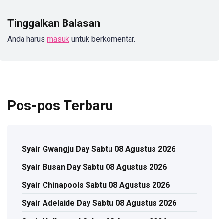
Tinggalkan Balasan
Anda harus
masuk
untuk berkomentar.
Pos-pos Terbaru
Syair Gwangju Day Sabtu 08 Agustus 2026
Syair Busan Day Sabtu 08 Agustus 2026
Syair Chinapools Sabtu 08 Agustus 2026
Syair Adelaide Day Sabtu 08 Agustus 2026