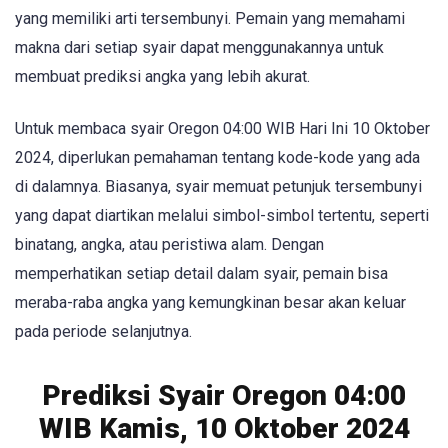
yang memiliki arti tersembunyi. Pemain yang memahami
makna dari setiap syair dapat menggunakannya untuk
membuat prediksi angka yang lebih akurat.
Untuk membaca syair Oregon 04:00 WIB Hari Ini 10 Oktober
2024, diperlukan pemahaman tentang kode-kode yang ada
di dalamnya. Biasanya, syair memuat petunjuk tersembunyi
yang dapat diartikan melalui simbol-simbol tertentu, seperti
binatang, angka, atau peristiwa alam. Dengan
memperhatikan setiap detail dalam syair, pemain bisa
meraba-raba angka yang kemungkinan besar akan keluar
pada periode selanjutnya.
Prediksi Syair Oregon 04:00
WIB Kamis, 10 Oktober 2024