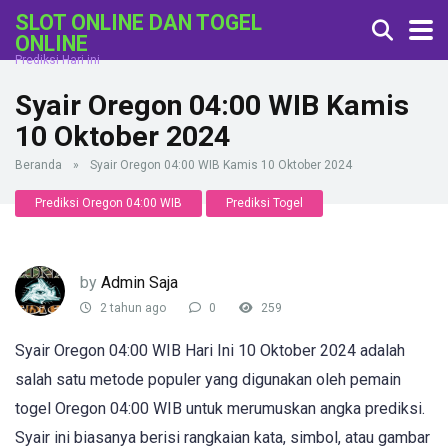
SLOT ONLINE DAN TOGEL
ONLINE
Prediksi Hari ini
Syair Oregon 04:00 WIB Kamis
10 Oktober 2024
Beranda
»
Syair Oregon 04:00 WIB Kamis 10 Oktober 2024
Prediksi Oregon 04:00 WIB
Prediksi Togel
by
Admin Saja
2 tahun ago
0
259
Syair Oregon 04:00 WIB Hari Ini 10 Oktober 2024 adalah
salah satu metode populer yang digunakan oleh pemain
togel Oregon 04:00 WIB untuk merumuskan angka prediksi.
Syair ini biasanya berisi rangkaian kata, simbol, atau gambar