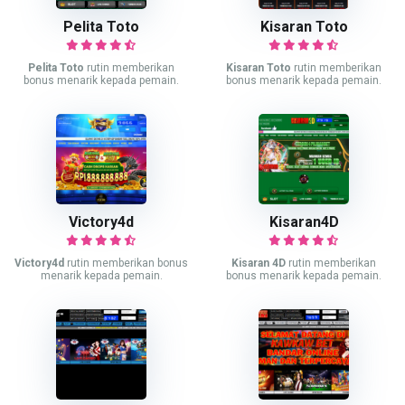
Pelita Toto
Kisaran Toto
Pelita Toto
rutin memberikan
Kisaran Toto
rutin memberikan
bonus menarik kepada pemain.
bonus menarik kepada pemain.
Victory4d
Kisaran4D
Victory4d
rutin memberikan bonus
Kisaran 4D
rutin memberikan
menarik kepada pemain.
bonus menarik kepada pemain.