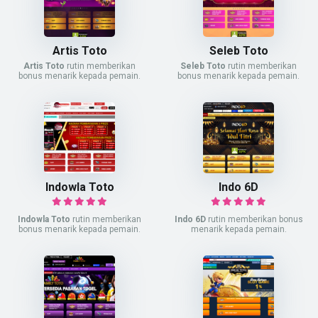
Artis Toto
Seleb Toto
Artis Toto
rutin memberikan
Seleb Toto
rutin memberikan
bonus menarik kepada pemain.
bonus menarik kepada pemain.
Indowla Toto
Indo 6D
Indowla Toto
rutin memberikan
Indo 6D
rutin memberikan bonus
bonus menarik kepada pemain.
menarik kepada pemain.