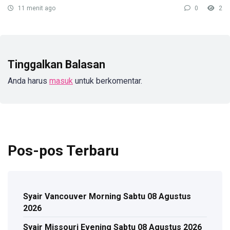
11 menit ago
0
2
Tinggalkan Balasan
Anda harus
masuk
untuk berkomentar.
Pos-pos Terbaru
Syair Vancouver Morning Sabtu 08 Agustus
2026
Syair Missouri Evening Sabtu 08 Agustus 2026