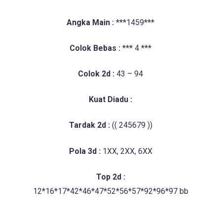
Angka Main :
***1459***
Colok Bebas :
*** 4 ***
Colok 2d :
43 – 94
Kuat Diadu :
Tardak 2d :
(( 245679 ))
Pola 3d :
1XX, 2XX, 6XX
Top 2d :
12*16*17*42*46*47*52*56*57*92*96*97 bb