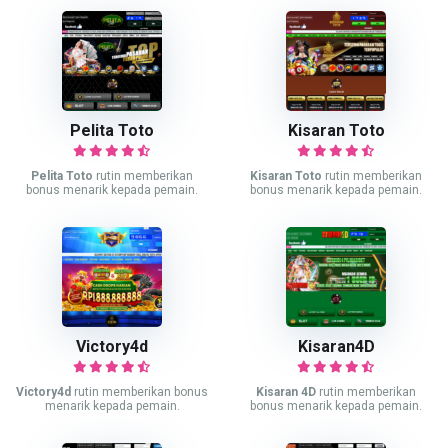
Pelita Toto
Kisaran Toto
Pelita Toto
rutin memberikan
Kisaran Toto
rutin memberikan
bonus menarik kepada pemain.
bonus menarik kepada pemain.
Victory4d
Kisaran4D
Victory4d
rutin memberikan bonus
Kisaran 4D
rutin memberikan
menarik kepada pemain.
bonus menarik kepada pemain.