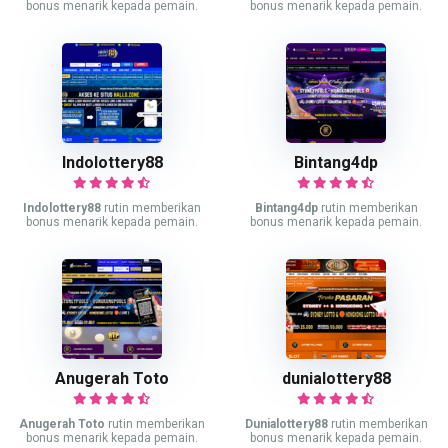
bonus menarik kepada pemain.
bonus menarik kepada pemain.
Indolottery88
Bintang4dp
Indolottery88
rutin memberikan
Bintang4dp
rutin memberikan
bonus menarik kepada pemain.
bonus menarik kepada pemain.
Anugerah Toto
dunialottery88
Anugerah Toto
rutin memberikan
Dunialottery88
rutin memberikan
bonus menarik kepada pemain.
bonus menarik kepada pemain.