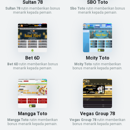
Sultan 78
SBO Toto
Sultan 78
rutin memberikan bonus
Sbo Toto
rutin memberikan bonus
menarik kepada pemain.
menarik kepada pemain.
Bet 6D
Mcity Toto
Bet 6D
rutin memberikan bonus
Mcity Toto
rutin memberikan
menarik kepada pemain.
bonus menarik kepada pemain.
Mangga Toto
Vegas Group 78
Mangga Toto
rutin memberikan
Vegas Group 78
rutin memberikan
bonus menarik kepada pemain.
bonus menarik kepada pemain.