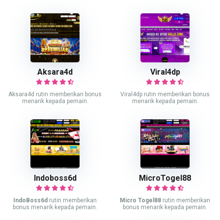
Aksara4d
Viral4dp
Aksara4d rutin memberikan bonus
Viral4dp rutin memberikan bonus
menarik kepada pemain.
menarik kepada pemain.
Indoboss6d
MicroTogel88
IndoBoss6d
rutin memberikan
Micro Togel88
rutin memberikan
bonus menarik kepada pemain.
bonus menarik kepada pemain.