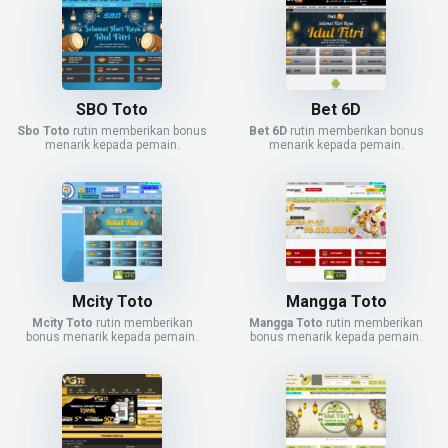
SBO Toto
Bet 6D
Sbo Toto
rutin memberikan bonus
Bet 6D
rutin memberikan bonus
menarik kepada pemain.
menarik kepada pemain.
Mcity Toto
Mangga Toto
Mcity Toto
rutin memberikan
Mangga Toto
rutin memberikan
bonus menarik kepada pemain.
bonus menarik kepada pemain.