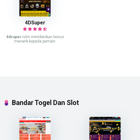
4DSuper
4dsuper
rutin memberikan bonus
menarik kepada pemain.
Bandar Togel Dan Slot