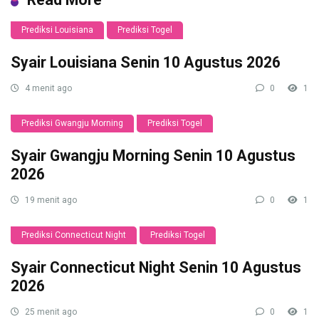
Prediksi Louisiana
Prediksi Togel
Syair Louisiana Senin 10 Agustus 2026
4 menit ago
0
1
Prediksi Gwangju Morning
Prediksi Togel
Syair Gwangju Morning Senin 10 Agustus
2026
19 menit ago
0
1
Prediksi Connecticut Night
Prediksi Togel
Syair Connecticut Night Senin 10 Agustus
2026
25 menit ago
0
1