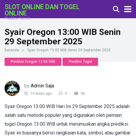
SLOT ONLINE DAN TOGEL
ONLINE
Prediksi Hari ini
Syair Oregon 13:00 WIB Senin
29 September 2025
Beranda
»
Syair Oregon 13:00 WIB Senin 29 September 2025
Prediksi Oregon 13:00 WIB
Prediksi Togel
by
Admin Saja
10 bulan ago
0
96
Syair Oregon 13:00 WIB Hari Ini 29 September 2025 adalah
salah satu metode populer yang digunakan oleh pemain
togel Oregon 13:00 WIB untuk merumuskan angka prediksi.
Syair ini biasanya berisi rangkaian kata, simbol, atau gambar