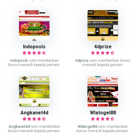
Indopools
4dprize
Indopools
rutin memberikan
4dprize
rutin memberikan bonus
bonus menarik kepada pemain.
menarik kepada pemain.
Angkanet4d
Wlatogel88
Angkanet4d
rutin memberikan
Wlatogel88
rutin memberikan
bonus menarik kepada pemain.
bonus menarik kepada pemain.