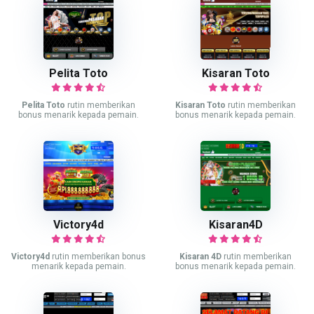
Pelita Toto
Kisaran Toto
Pelita Toto
rutin memberikan
Kisaran Toto
rutin memberikan
bonus menarik kepada pemain.
bonus menarik kepada pemain.
Victory4d
Kisaran4D
Victory4d
rutin memberikan bonus
Kisaran 4D
rutin memberikan
menarik kepada pemain.
bonus menarik kepada pemain.