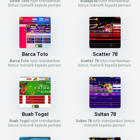
Seleb Toto
rutin memberikan
Budaya 4D
rutin memberikan
bonus menarik kepada pemain.
bonus menarik kepada pemain.
Barca Toto
Scatter 78
Barca Toto
rutin memberikan
Scatter 78
rutin memberikan
bonus menarik kepada pemain.
bonus menarik kepada pemain.
Buah Togel
Sultan 78
Buah Togel
rutin memberikan
Sultan 78
rutin memberikan bonus
bonus menarik kepada pemain.
menarik kepada pemain.