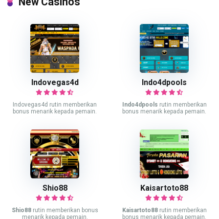
New Casinos
Indovegas4d
Indo4dpools
Indovegas4d rutin memberikan
Indo4dpools
rutin memberikan
bonus menarik kepada pemain.
bonus menarik kepada pemain.
Shio88
Kaisartoto88
Shio88
rutin memberikan bonus
Kaisartoto88
rutin memberikan
menarik kepada pemain.
bonus menarik kepada pemain.