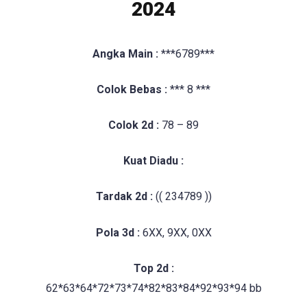
2024
Angka Main :
***6789***
Colok Bebas :
*** 8 ***
Colok 2d :
78 – 89
Kuat Diadu :
Tardak 2d :
(( 234789 ))
Pola 3d :
6XX, 9XX, 0XX
Top 2d :
62*63*64*72*73*74*82*83*84*92*93*94 bb