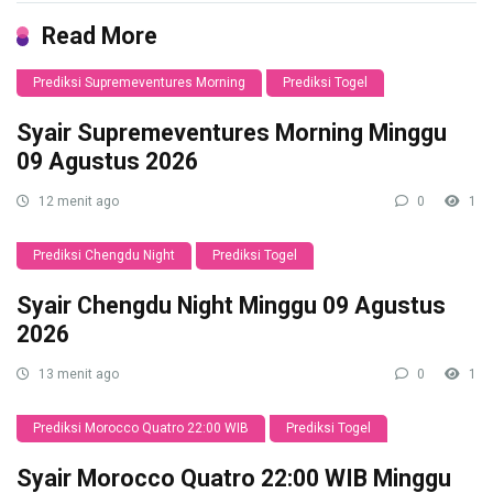
Read More
Prediksi Supremeventures Morning
Prediksi Togel
Syair Supremeventures Morning Minggu
09 Agustus 2026
12 menit ago
0
1
Prediksi Chengdu Night
Prediksi Togel
Syair Chengdu Night Minggu 09 Agustus
2026
13 menit ago
0
1
Prediksi Morocco Quatro 22:00 WIB
Prediksi Togel
Syair Morocco Quatro 22:00 WIB Minggu