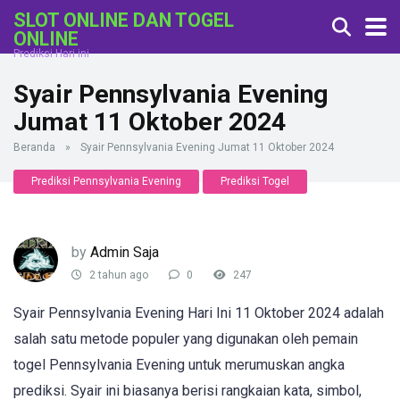
SLOT ONLINE DAN TOGEL
ONLINE
Prediksi Hari ini
Syair Pennsylvania Evening
Jumat 11 Oktober 2024
Beranda
»
Syair Pennsylvania Evening Jumat 11 Oktober 2024
Prediksi Pennsylvania Evening
Prediksi Togel
by
Admin Saja
2 tahun ago
0
247
Syair Pennsylvania Evening Hari Ini 11 Oktober 2024 adalah
salah satu metode populer yang digunakan oleh pemain
togel Pennsylvania Evening untuk merumuskan angka
prediksi. Syair ini biasanya berisi rangkaian kata, simbol,