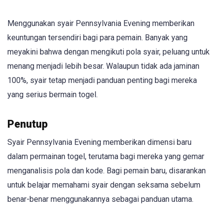
Menggunakan syair Pennsylvania Evening memberikan
keuntungan tersendiri bagi para pemain. Banyak yang
meyakini bahwa dengan mengikuti pola syair, peluang untuk
menang menjadi lebih besar. Walaupun tidak ada jaminan
100%, syair tetap menjadi panduan penting bagi mereka
yang serius bermain togel.
Penutup
Syair Pennsylvania Evening memberikan dimensi baru
dalam permainan togel, terutama bagi mereka yang gemar
menganalisis pola dan kode. Bagi pemain baru, disarankan
untuk belajar memahami syair dengan seksama sebelum
benar-benar menggunakannya sebagai panduan utama.