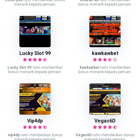
menarik kepada pemain.
bonus menarik kepada pemain.
Lucky Slot 99
kawkawbet
Lucky Slot 99
rutin memberikan
kawkawbet
rutin memberikan
bonus menarik kepada pemain.
bonus menarik kepada pemain.
Vip4dp
Vegas6D
vip4dp
rutin memberikan bonus
Vegas6D
rutin memberikan bonus
menarik kepada pemain.
menarik kepada pemain.